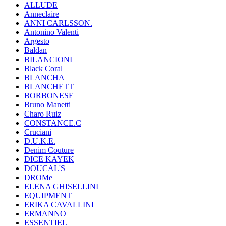
ALLUDE
Anneclaire
ANNI CARLSSON.
Antonino Valenti
Argesto
Baldan
BILANCIONI
Black Coral
BLANCHA
BLANCHETT
BORBONESE
Bruno Manetti
Charo Ruiz
CONSTANCE.C
Cruciani
D.U.K.E.
Denim Couture
DICE KAYEK
DOUCAL'S
DROMe
ELENA GHISELLINI
EQUIPMENT
ERIKA CAVALLINI
ERMANNO
ESSENTIEL