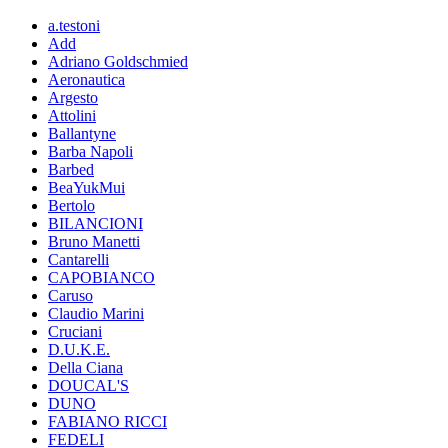
a.testoni
Add
Adriano Goldschmied
Aeronautica
Argesto
Attolini
Ballantyne
Barba Napoli
Barbed
BeaYukMui
Bertolo
BILANCIONI
Bruno Manetti
Cantarelli
CAPOBIANCO
Caruso
Claudio Marini
Cruciani
D.U.K.E.
Della Ciana
DOUCAL'S
DUNO
FABIANO RICCI
FEDELI