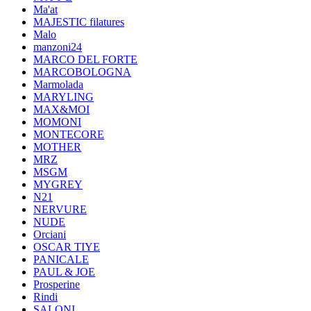
Ma'at
MAJESTIC filatures
Malo
manzoni24
MARCO DEL FORTE
MARCOBOLOGNA
Marmolada
MARYLING
MAX&MOI
MOMONI
MONTECORE
MOTHER
MRZ
MSGM
MYGREY
N21
NERVURE
NUDE
Orciani
OSCAR TIYE
PANICALE
PAUL & JOE
Prosperine
Rindi
SALONI