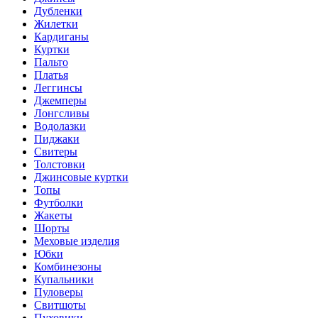
Дубленки
Жилетки
Кардиганы
Куртки
Пальто
Платья
Леггинсы
Джемперы
Лонгсливы
Водолазки
Пиджаки
Свитеры
Толстовки
Джинсовые куртки
Топы
Футболки
Жакеты
Шорты
Меховые изделия
Юбки
Комбинезоны
Купальники
Пуловеры
Свитшоты
Пуховики