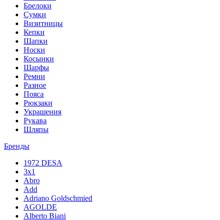
Брелоки
Сумки
Визитницы
Кепки
Шапки
Носки
Косынки
Шарфы
Ремни
Разное
Пояса
Рюкзаки
Украшения
Рукава
Шляпы
Бренды
1972 DESA
3x1
Abro
Add
Adriano Goldschmied
AGOLDE
Alberto Biani