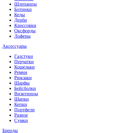
Шлепанцы
Ботинки
Кеды
Дерби
Кроссовки
Оксфорды
Лоферы
Аксессуары
Галстуки
Перчатки
Кошельки
Ремни
Рюкзаки
Шарфы
Бейсболки
Визитницы
Шапки
Кепки
Портфели
Разное
Сумки
Бренды