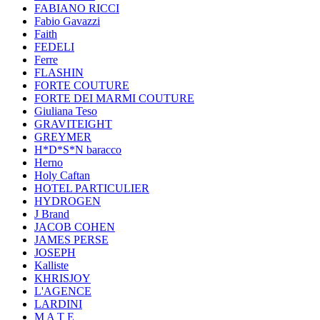
FABIANO RICCI
Fabio Gavazzi
Faith
FEDELI
Ferre
FLASHIN
FORTE COUTURE
FORTE DEI MARMI COUTURE
Giuliana Teso
GRAVITEIGHT
GREYMER
H*D*S*N baracco
Herno
Holy Caftan
HOTEL PARTICULIER
HYDROGEN
J Brand
JACOB COHEN
JAMES PERSE
JOSEPH
Kalliste
KHRISJOY
L'AGENCE
LARDINI
M A T E