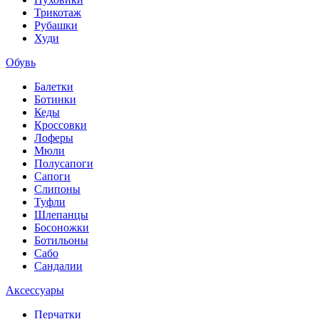
Трикотаж
Рубашки
Худи
Обувь
Балетки
Ботинки
Кеды
Кроссовки
Лоферы
Мюли
Полусапоги
Сапоги
Слипоны
Туфли
Шлепанцы
Босоножки
Ботильоны
Сабо
Сандалии
Аксессуары
Перчатки