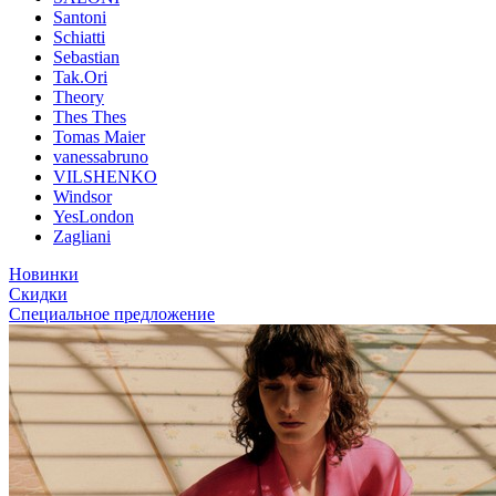
Santoni
Schiatti
Sebastian
Tak.Ori
Theory
Thes Thes
Tomas Maier
vanessabruno
VILSHENKO
Windsor
YesLondon
Zagliani
Новинки
Скидки
Специальное предложение