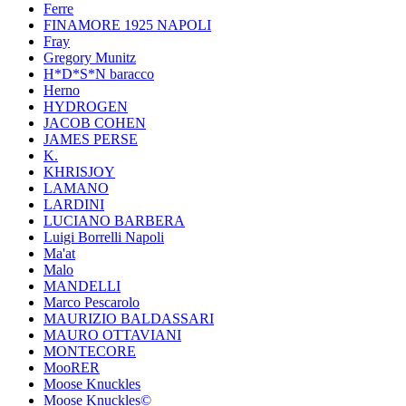
Ferre
FINAMORE 1925 NAPOLI
Fray
Gregory Munitz
H*D*S*N baracco
Herno
HYDROGEN
JACOB COHEN
JAMES PERSE
K.
KHRISJOY
LAMANO
LARDINI
LUCIANO BARBERA
Luigi Borrelli Napoli
Ma'at
Malo
MANDELLI
Marco Pescarolo
MAURIZIO BALDASSARI
MAURO OTTAVIANI
MONTECORE
MooRER
Moose Knuckles
Moose Knuckles©️