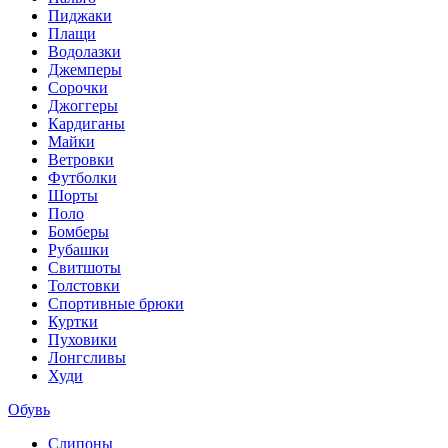
Пиджаки
Плащи
Водолазки
Джемперы
Сорочки
Джоггеры
Кардиганы
Майки
Ветровки
Футболки
Шорты
Поло
Бомберы
Рубашки
Свитшоты
Толстовки
Спортивные брюки
Куртки
Пуховики
Лонгсливы
Худи
Обувь
Слипоны