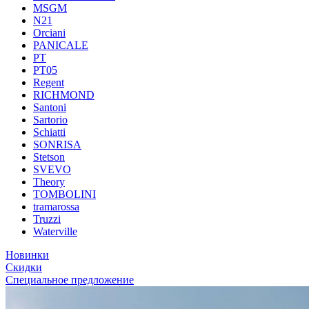
MSGM
N21
Orciani
PANICALE
PT
PT05
Regent
RICHMOND
Santoni
Sartorio
Schiatti
SONRISA
Stetson
SVEVO
Theory
TOMBOLINI
tramarossa
Truzzi
Waterville
Новинки
Скидки
Специальное предложение