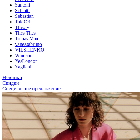
Santoni
Schiatti
Sebastian
Tak.Ori
Theory
Thes Thes
Tomas Maier
vanessabruno
VILSHENKO
Windsor
YesLondon
Zagliani
Новинки
Скидки
Специальное предложение