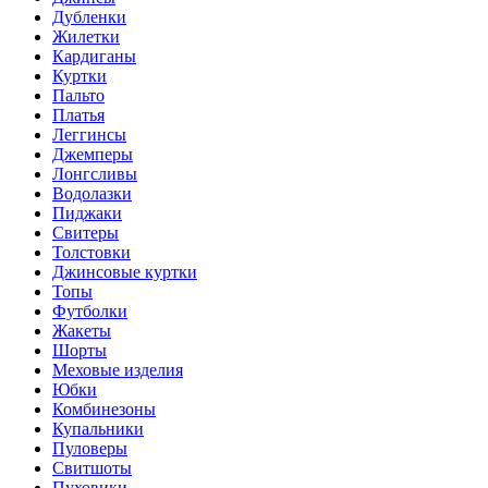
Дубленки
Жилетки
Кардиганы
Куртки
Пальто
Платья
Леггинсы
Джемперы
Лонгсливы
Водолазки
Пиджаки
Свитеры
Толстовки
Джинсовые куртки
Топы
Футболки
Жакеты
Шорты
Меховые изделия
Юбки
Комбинезоны
Купальники
Пуловеры
Свитшоты
Пуховики