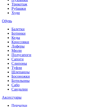
Трикотаж
Рубашки
Худи
Обувь
Балетки
Ботинки
Кеды
Кроссовки
Лоферы
Мюли
Полусапоги
Сапоги
Слипоны
Туфли
Шлепанцы
Босоножки
Ботильоны
Сабо
Сандалии
Аксессуары
Перчатки