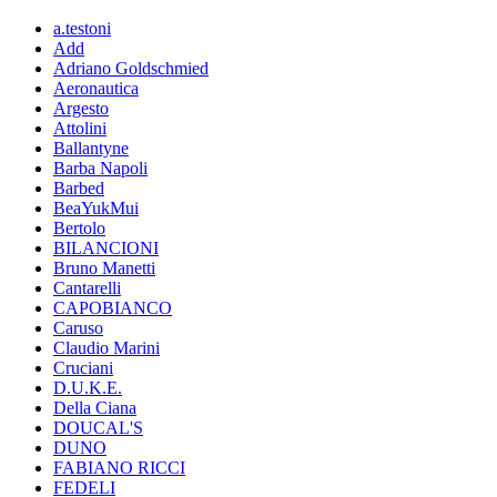
a.testoni
Add
Adriano Goldschmied
Aeronautica
Argesto
Attolini
Ballantyne
Barba Napoli
Barbed
BeaYukMui
Bertolo
BILANCIONI
Bruno Manetti
Cantarelli
CAPOBIANCO
Caruso
Claudio Marini
Cruciani
D.U.K.E.
Della Ciana
DOUCAL'S
DUNO
FABIANO RICCI
FEDELI