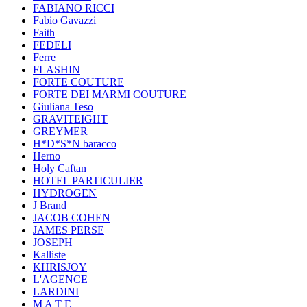
FABIANO RICCI
Fabio Gavazzi
Faith
FEDELI
Ferre
FLASHIN
FORTE COUTURE
FORTE DEI MARMI COUTURE
Giuliana Teso
GRAVITEIGHT
GREYMER
H*D*S*N baracco
Herno
Holy Caftan
HOTEL PARTICULIER
HYDROGEN
J Brand
JACOB COHEN
JAMES PERSE
JOSEPH
Kalliste
KHRISJOY
L'AGENCE
LARDINI
M A T E