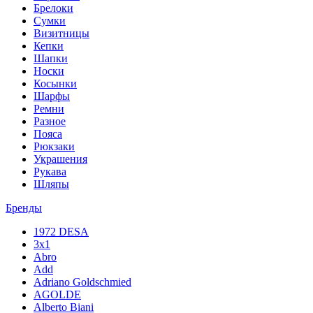
Брелоки
Сумки
Визитницы
Кепки
Шапки
Носки
Косынки
Шарфы
Ремни
Разное
Пояса
Рюкзаки
Украшения
Рукава
Шляпы
Бренды
1972 DESA
3x1
Abro
Add
Adriano Goldschmied
AGOLDE
Alberto Biani