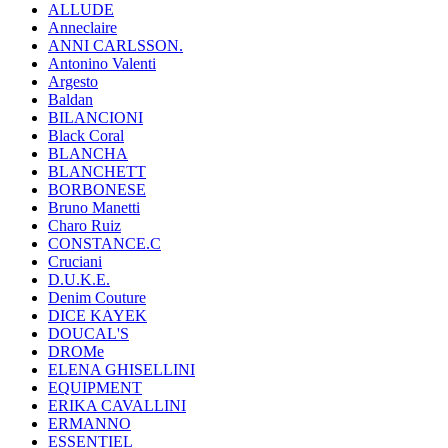
ALLUDE
Anneclaire
ANNI CARLSSON.
Antonino Valenti
Argesto
Baldan
BILANCIONI
Black Coral
BLANCHA
BLANCHETT
BORBONESE
Bruno Manetti
Charo Ruiz
CONSTANCE.C
Cruciani
D.U.K.E.
Denim Couture
DICE KAYEK
DOUCAL'S
DROMe
ELENA GHISELLINI
EQUIPMENT
ERIKA CAVALLINI
ERMANNO
ESSENTIEL