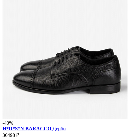
-40%
H*D*S*N BARACCO
Дерби
36498 ₽