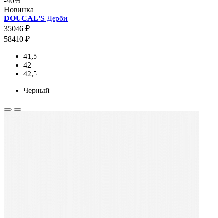
-40%
Новинка
DOUCAL'S
Дерби
35046 ₽
58410 ₽
41,5
42
42,5
Черный