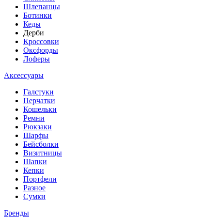
Шлепанцы
Ботинки
Кеды
Дерби
Кроссовки
Оксфорды
Лоферы
Аксессуары
Галстуки
Перчатки
Кошельки
Ремни
Рюкзаки
Шарфы
Бейсболки
Визитницы
Шапки
Кепки
Портфели
Разное
Сумки
Бренды