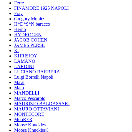
Ferre
FINAMORE 1925 NAPOLI
Fray
Gregory Munitz
H*D*S*N baracco
Herno
HYDROGEN
JACOB COHEN
JAMES PERSE
K.
KHRISJOY
LAMANO
LARDINI
LUCIANO BARBERA
Luigi Borrelli Napoli
Ma'at
Malo
MANDELLI
Marco Pescarolo
MAURIZIO BALDASSARI
MAURO OTTAVIANI
MONTECORE
MooRER
Moose Knuckles
Moose Knuckles©️