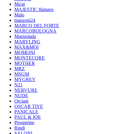
Ma'at
MAJESTIC filatures
Malo
manzoni24
MARCO DEL FORTE
MARCOBOLOGNA
Marmolada
MARYLING
MAX&MOI
MOMONI
MONTECORE
MOTHER
MRZ
MSGM
MYGREY
N21
NERVURE
NUDE
Orciani
OSCAR TIYE
PANICALE
PAUL & JOE
Prosperine
Rindi
SALONI