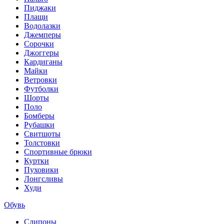
Пиджаки
Плащи
Водолазки
Джемперы
Сорочки
Джоггеры
Кардиганы
Майки
Ветровки
Футболки
Шорты
Поло
Бомберы
Рубашки
Свитшоты
Толстовки
Спортивные брюки
Куртки
Пуховики
Лонгсливы
Худи
Обувь
Слипоны