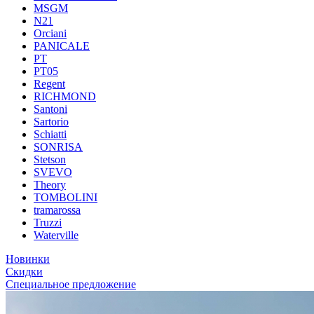
MSGM
N21
Orciani
PANICALE
PT
PT05
Regent
RICHMOND
Santoni
Sartorio
Schiatti
SONRISA
Stetson
SVEVO
Theory
TOMBOLINI
tramarossa
Truzzi
Waterville
Новинки
Скидки
Специальное предложение