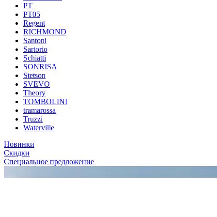
PT
PT05
Regent
RICHMOND
Santoni
Sartorio
Schiatti
SONRISA
Stetson
SVEVO
Theory
TOMBOLINI
tramarossa
Truzzi
Waterville
Новинки
Скидки
Специальное предложение