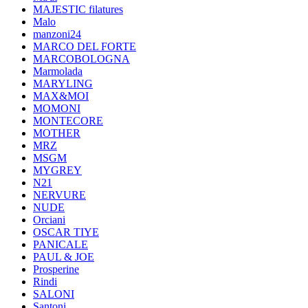
MAJESTIC filatures
Malo
manzoni24
MARCO DEL FORTE
MARCOBOLOGNA
Marmolada
MARYLING
MAX&MOI
MOMONI
MONTECORE
MOTHER
MRZ
MSGM
MYGREY
N21
NERVURE
NUDE
Orciani
OSCAR TIYE
PANICALE
PAUL & JOE
Prosperine
Rindi
SALONI
Santoni