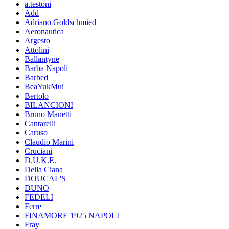
a.testoni
Add
Adriano Goldschmied
Aeronautica
Argesto
Attolini
Ballantyne
Barba Napoli
Barbed
BeaYukMui
Bertolo
BILANCIONI
Bruno Manetti
Cantarelli
Caruso
Claudio Marini
Cruciani
D.U.K.E.
Della Ciana
DOUCAL'S
DUNO
FEDELI
Ferre
FINAMORE 1925 NAPOLI
Fray