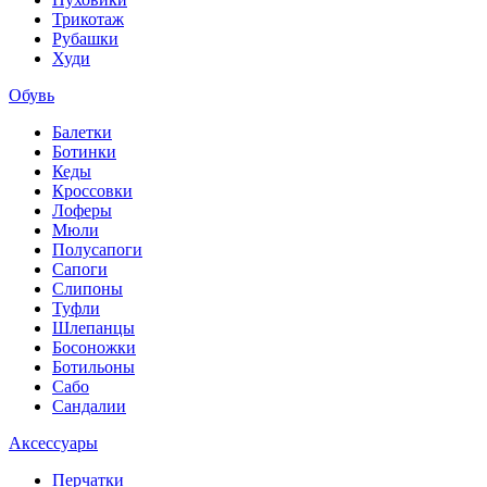
Трикотаж
Рубашки
Худи
Обувь
Балетки
Ботинки
Кеды
Кроссовки
Лоферы
Мюли
Полусапоги
Сапоги
Слипоны
Туфли
Шлепанцы
Босоножки
Ботильоны
Сабо
Сандалии
Аксессуары
Перчатки