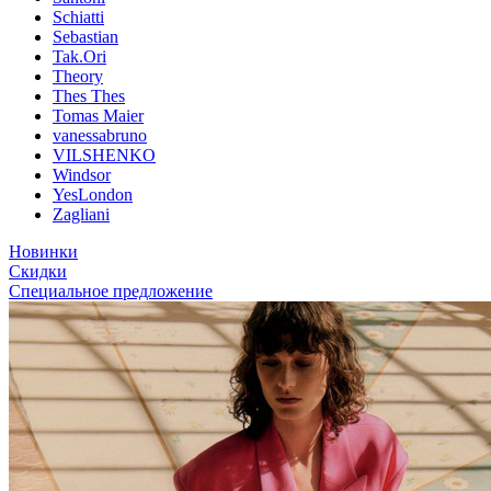
Schiatti
Sebastian
Tak.Ori
Theory
Thes Thes
Tomas Maier
vanessabruno
VILSHENKO
Windsor
YesLondon
Zagliani
Новинки
Скидки
Специальное предложение