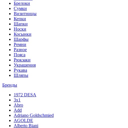
Брелоки
Сумки
Визитницы
Кепки
Шапки
Носки
Косынки
Шарфы
Ремни
Разное
Пояса
Рюкзаки
Украшения
Рукава
Шляпы
Бренды
1972 DESA
3x1
Abro
Add
Adriano Goldschmied
AGOLDE
Alberto Biani