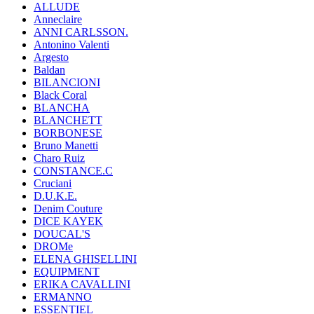
ALLUDE
Anneclaire
ANNI CARLSSON.
Antonino Valenti
Argesto
Baldan
BILANCIONI
Black Coral
BLANCHA
BLANCHETT
BORBONESE
Bruno Manetti
Charo Ruiz
CONSTANCE.C
Cruciani
D.U.K.E.
Denim Couture
DICE KAYEK
DOUCAL'S
DROMe
ELENA GHISELLINI
EQUIPMENT
ERIKA CAVALLINI
ERMANNO
ESSENTIEL