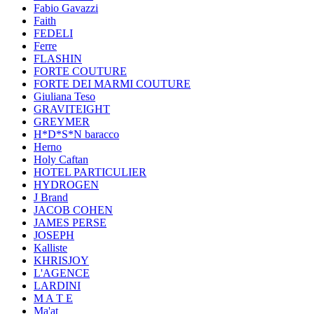
Fabio Gavazzi
Faith
FEDELI
Ferre
FLASHIN
FORTE COUTURE
FORTE DEI MARMI COUTURE
Giuliana Teso
GRAVITEIGHT
GREYMER
H*D*S*N baracco
Herno
Holy Caftan
HOTEL PARTICULIER
HYDROGEN
J Brand
JACOB COHEN
JAMES PERSE
JOSEPH
Kalliste
KHRISJOY
L'AGENCE
LARDINI
M A T E
Ma'at