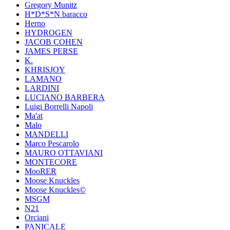
Gregory Munitz
H*D*S*N baracco
Herno
HYDROGEN
JACOB COHEN
JAMES PERSE
K.
KHRISJOY
LAMANO
LARDINI
LUCIANO BARBERA
Luigi Borrelli Napoli
Ma'at
Malo
MANDELLI
Marco Pescarolo
MAURO OTTAVIANI
MONTECORE
MooRER
Moose Knuckles
Moose Knuckles©️
MSGM
N21
Orciani
PANICALE