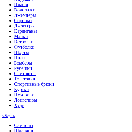
Плащи
Водолазки
Джемперы
Сорочки
Джоггеры
Кардиганы
Майки
Ветровки
Футболки
Шорты
Поло
Бомберы
Рубашки
Свитшоты
Толстовки
Спортивные брюки
Куртки
Пуховики
Лонгсливы
Худи
Обувь
Слипоны
Шлепанцы