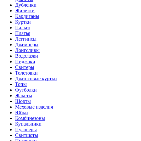
Дубленки
Жилетки
Кардиганы
Куртки
Пальто
Платья
Леггинсы
Джемперы
Лонгсливы
Водолазки
Пиджаки
Свитеры
Толстовки
Джинсовые куртки
Топы
Футболки
Жакеты
Шорты
Меховые изделия
Юбки
Комбинезоны
Купальники
Пуловеры
Свитшоты
Пуховики