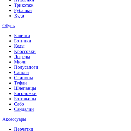
Трикотаж
Рубашки
Худи
Обувь
Балетки
Ботинки
Кеды
Кроссовки
Лоферы
Мюли
Полусапоги
Сапоги
Слипоны
Туфли
Шлепанцы
Босоножки
Ботильоны
Сабо
Сандалии
Аксессуары
Перчатки