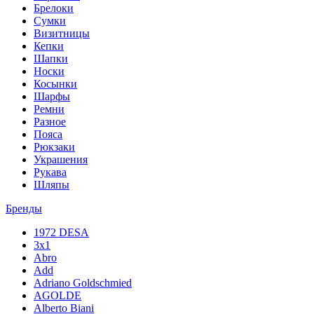
Брелоки
Сумки
Визитницы
Кепки
Шапки
Носки
Косынки
Шарфы
Ремни
Разное
Пояса
Рюкзаки
Украшения
Рукава
Шляпы
Бренды
1972 DESA
3x1
Abro
Add
Adriano Goldschmied
AGOLDE
Alberto Biani