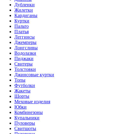
Дубленки
Жилетки
Кардиганы
Куртки
Пальто
Платья
Леггинсы
Джемперы
Лонгсливы
Водолазки
Пиджаки
Свитеры
Толстовки
Джинсовые куртки
Топы
Футболки
Жакеты
Шорты
Меховые изделия
Юбки
Комбинезоны
Купальники
Пуловеры
Свитшоты
Пуховики