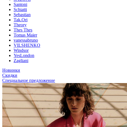
Santoni
Schiatti
Sebastian
Tak.Ori
Theory
Thes Thes
Tomas Maier
vanessabruno
VILSHENKO
Windsor
YesLondon
Zagliani
Новинки
Скидки
Специальное предложение