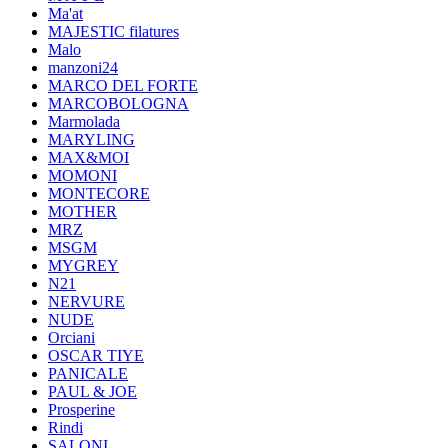
Ma'at
MAJESTIC filatures
Malo
manzoni24
MARCO DEL FORTE
MARCOBOLOGNA
Marmolada
MARYLING
MAX&MOI
MOMONI
MONTECORE
MOTHER
MRZ
MSGM
MYGREY
N21
NERVURE
NUDE
Orciani
OSCAR TIYE
PANICALE
PAUL & JOE
Prosperine
Rindi
SALONI