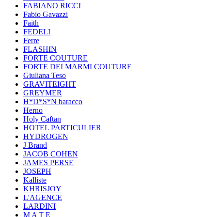
FABIANO RICCI
Fabio Gavazzi
Faith
FEDELI
Ferre
FLASHIN
FORTE COUTURE
FORTE DEI MARMI COUTURE
Giuliana Teso
GRAVITEIGHT
GREYMER
H*D*S*N baracco
Herno
Holy Caftan
HOTEL PARTICULIER
HYDROGEN
J Brand
JACOB COHEN
JAMES PERSE
JOSEPH
Kalliste
KHRISJOY
L'AGENCE
LARDINI
M A T E