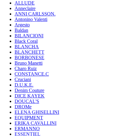
ALLUDE
Anneclaire
ANNI CARLSSON.
Antonino Valenti
Argesto
Baldan
BILANCIONI
Black Coral
BLANCHA
BLANCHETT
BORBONESE
Bruno Manetti
Charo Ruiz
CONSTANCE.C
Cruciani
D.U.K.E.
Denim Couture
DICE KAYEK
DOUCAL'S
DROMe
ELENA GHISELLINI
EQUIPMENT
ERIKA CAVALLINI
ERMANNO
ESSENTIEL