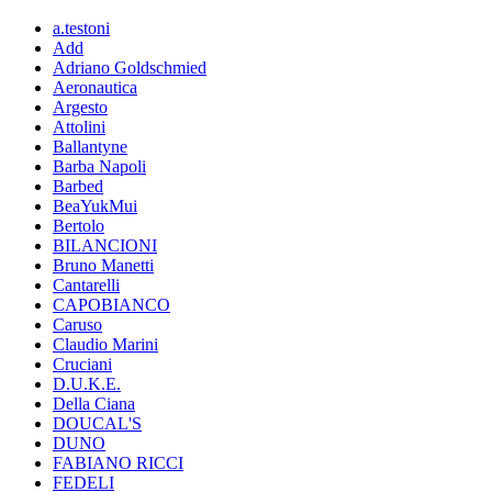
a.testoni
Add
Adriano Goldschmied
Aeronautica
Argesto
Attolini
Ballantyne
Barba Napoli
Barbed
BeaYukMui
Bertolo
BILANCIONI
Bruno Manetti
Cantarelli
CAPOBIANCO
Caruso
Claudio Marini
Cruciani
D.U.K.E.
Della Ciana
DOUCAL'S
DUNO
FABIANO RICCI
FEDELI