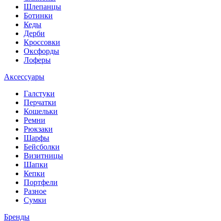
Шлепанцы
Ботинки
Кеды
Дерби
Кроссовки
Оксфорды
Лоферы
Аксессуары
Галстуки
Перчатки
Кошельки
Ремни
Рюкзаки
Шарфы
Бейсболки
Визитницы
Шапки
Кепки
Портфели
Разное
Сумки
Бренды