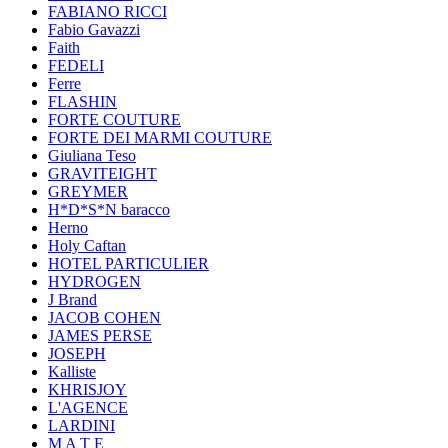
FABIANO RICCI
Fabio Gavazzi
Faith
FEDELI
Ferre
FLASHIN
FORTE COUTURE
FORTE DEI MARMI COUTURE
Giuliana Teso
GRAVITEIGHT
GREYMER
H*D*S*N baracco
Herno
Holy Caftan
HOTEL PARTICULIER
HYDROGEN
J Brand
JACOB COHEN
JAMES PERSE
JOSEPH
Kalliste
KHRISJOY
L'AGENCE
LARDINI
M A T E