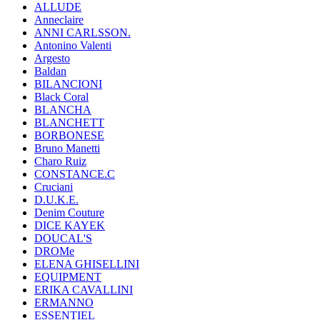
ALLUDE
Anneclaire
ANNI CARLSSON.
Antonino Valenti
Argesto
Baldan
BILANCIONI
Black Coral
BLANCHA
BLANCHETT
BORBONESE
Bruno Manetti
Charo Ruiz
CONSTANCE.C
Cruciani
D.U.K.E.
Denim Couture
DICE KAYEK
DOUCAL'S
DROMe
ELENA GHISELLINI
EQUIPMENT
ERIKA CAVALLINI
ERMANNO
ESSENTIEL