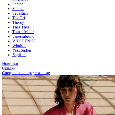
Santoni
Schiatti
Sebastian
Tak.Ori
Theory
Thes Thes
Tomas Maier
vanessabruno
VILSHENKO
Windsor
YesLondon
Zagliani
Новинки
Скидки
Специальное предложение