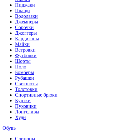
Пиджаки
Плащи
Водолазки
Джемперы
Сорочки
Джоггеры
Кардиганы
Майки
Ветровки
Футболки
Шорты
Поло
Бомберы
Рубашки
Свитшоты
Толстовки
Спортивные брюки
Куртки
Пуховики
Лонгсливы
Худи
Обувь
Слипоны