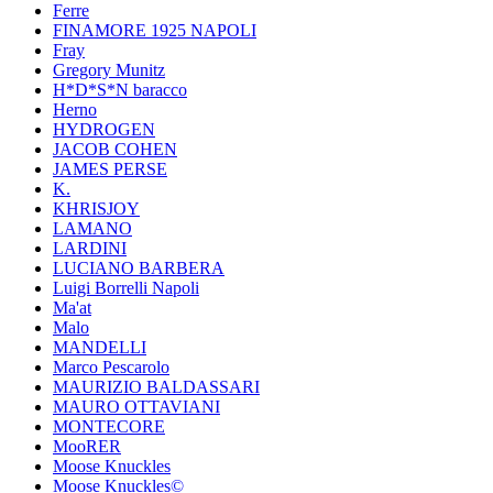
Ferre
FINAMORE 1925 NAPOLI
Fray
Gregory Munitz
H*D*S*N baracco
Herno
HYDROGEN
JACOB COHEN
JAMES PERSE
K.
KHRISJOY
LAMANO
LARDINI
LUCIANO BARBERA
Luigi Borrelli Napoli
Ma'at
Malo
MANDELLI
Marco Pescarolo
MAURIZIO BALDASSARI
MAURO OTTAVIANI
MONTECORE
MooRER
Moose Knuckles
Moose Knuckles©️