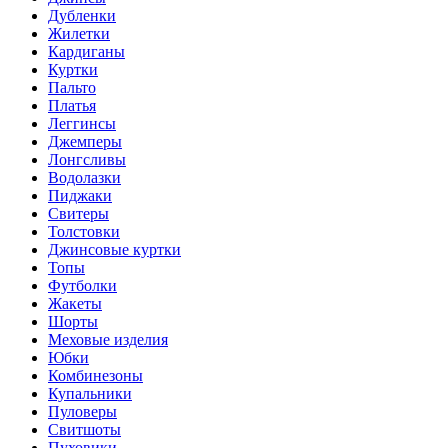
Дубленки
Жилетки
Кардиганы
Куртки
Пальто
Платья
Леггинсы
Джемперы
Лонгсливы
Водолазки
Пиджаки
Свитеры
Толстовки
Джинсовые куртки
Топы
Футболки
Жакеты
Шорты
Меховые изделия
Юбки
Комбинезоны
Купальники
Пуловеры
Свитшоты
Пуховики