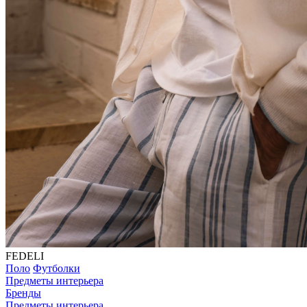
FEDELI
Поло
Футболки
Предметы интерьера
Бренды
Предметы интерьера