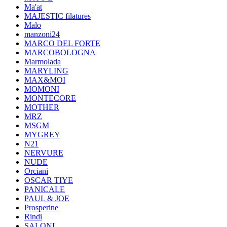
Ma'at
MAJESTIC filatures
Malo
manzoni24
MARCO DEL FORTE
MARCOBOLOGNA
Marmolada
MARYLING
MAX&MOI
MOMONI
MONTECORE
MOTHER
MRZ
MSGM
MYGREY
N21
NERVURE
NUDE
Orciani
OSCAR TIYE
PANICALE
PAUL & JOE
Prosperine
Rindi
SALONI