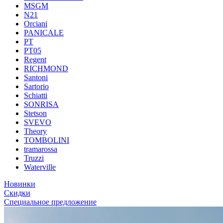
MSGM
N21
Orciani
PANICALE
PT
PT05
Regent
RICHMOND
Santoni
Sartorio
Schiatti
SONRISA
Stetson
SVEVO
Theory
TOMBOLINI
tramarossa
Truzzi
Waterville
Новинки
Скидки
Специальное предложение