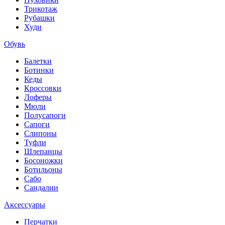
Трикотаж
Рубашки
Худи
Обувь
Балетки
Ботинки
Кеды
Кроссовки
Лоферы
Мюли
Полусапоги
Сапоги
Слипоны
Туфли
Шлепанцы
Босоножки
Ботильоны
Сабо
Сандалии
Аксессуары
Перчатки