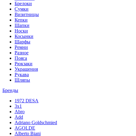
Брелоки
Сумки
Визитницы
Кепки
Шапки
Носки
Косынки
Шарфы
Ремни
Разное
Пояса
Рюкзаки
Украшения
Рукава
Шляпы
Бренды
1972 DESA
3x1
Abro
Add
Adriano Goldschmied
AGOLDE
Alberto Biani