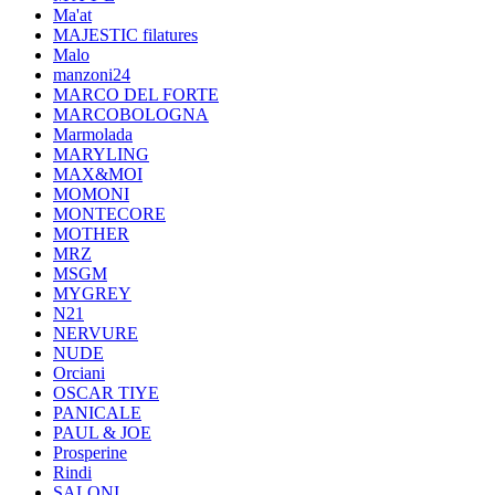
Ma'at
MAJESTIC filatures
Malo
manzoni24
MARCO DEL FORTE
MARCOBOLOGNA
Marmolada
MARYLING
MAX&MOI
MOMONI
MONTECORE
MOTHER
MRZ
MSGM
MYGREY
N21
NERVURE
NUDE
Orciani
OSCAR TIYE
PANICALE
PAUL & JOE
Prosperine
Rindi
SALONI