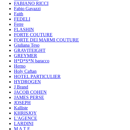
FABIANO RICCI
Fabio Gavazzi
Faith
FEDELI
Ferre
FLASHIN
FORTE COUTURE
FORTE DEI MARMI COUTURE
Giuliana Teso
GRAVITEIGHT
GREYMER
H*D*S*N baracco
Herno
Holy Caftan
HOTEL PARTICULIER
HYDROGEN
J Brand
JACOB COHEN
JAMES PERSE
JOSEPH
Kalliste
KHRISJOY
L'AGENCE
LARDINI
M A T E