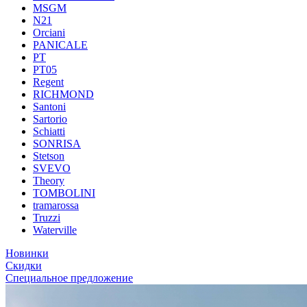
MSGM
N21
Orciani
PANICALE
PT
PT05
Regent
RICHMOND
Santoni
Sartorio
Schiatti
SONRISA
Stetson
SVEVO
Theory
TOMBOLINI
tramarossa
Truzzi
Waterville
Новинки
Скидки
Специальное предложение