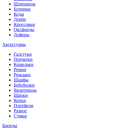
Шлепанцы
Ботинки
Кеды
Дерби
Кроссовки
Оксфорды
Лоферы
Аксессуары
Галстуки
Перчатки
Кошельки
Ремни
Рюкзаки
Шарфы
Бейсболки
Визитницы
Шапки
Кепки
Портфели
Разное
Сумки
Бренды