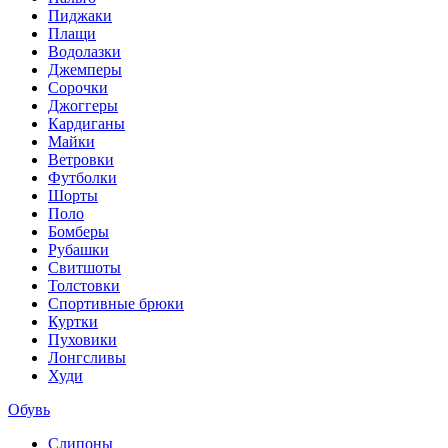
Пиджаки
Плащи
Водолазки
Джемперы
Сорочки
Джоггеры
Кардиганы
Майки
Ветровки
Футболки
Шорты
Поло
Бомберы
Рубашки
Свитшоты
Толстовки
Спортивные брюки
Куртки
Пуховики
Лонгсливы
Худи
Обувь
Слипоны