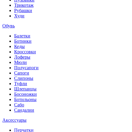
Трикотаж
Рубашки
Худи
Обувь
Балетки
Ботинки
Кеды
Кроссовки
Лоферы
Мюли
Полусапоги
Сапоги
Слипоны
Туфли
Шлепанцы
Босоножки
Ботильоны
Сабо
Сандалии
Аксессуары
Перчатки