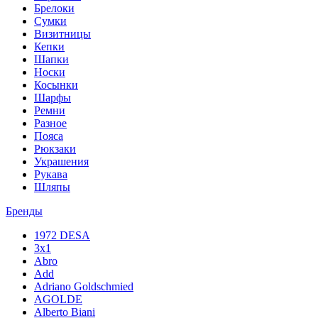
Брелоки
Сумки
Визитницы
Кепки
Шапки
Носки
Косынки
Шарфы
Ремни
Разное
Пояса
Рюкзаки
Украшения
Рукава
Шляпы
Бренды
1972 DESA
3x1
Abro
Add
Adriano Goldschmied
AGOLDE
Alberto Biani