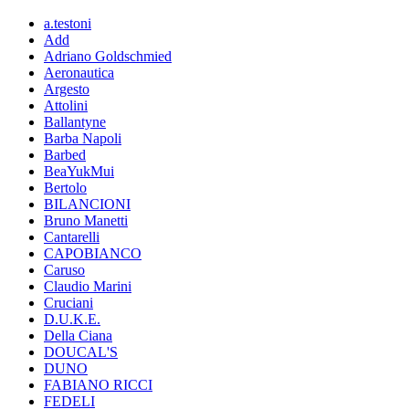
a.testoni
Add
Adriano Goldschmied
Aeronautica
Argesto
Attolini
Ballantyne
Barba Napoli
Barbed
BeaYukMui
Bertolo
BILANCIONI
Bruno Manetti
Cantarelli
CAPOBIANCO
Caruso
Claudio Marini
Cruciani
D.U.K.E.
Della Ciana
DOUCAL'S
DUNO
FABIANO RICCI
FEDELI