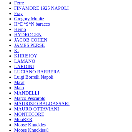
Ferre
FINAMORE 1925 NAPOLI
Fray
Gregory Munitz
H*D*S*N baracco
Herno
HYDROGEN
JACOB COHEN
JAMES PERSE
K.
KHRISJOY
LAMANO
LARDINI
LUCIANO BARBERA
Luigi Borrelli Napoli
Ma'at
Malo
MANDELLI
Marco Pescarolo
MAURIZIO BALDASSARI
MAURO OTTAVIANI
MONTECORE
MooRER
Moose Knuckles
Moose Knuckles©️