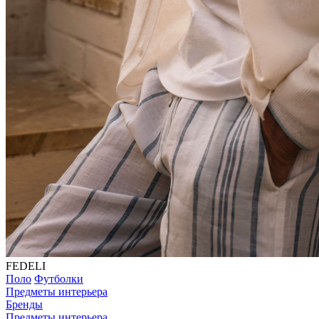
FEDELI
Поло
Футболки
Предметы интерьера
Бренды
Предметы интерьера