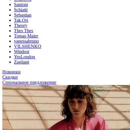
Santoni
Schiatti
Sebastian
Tak.Ori
Theory
Thes Thes
Tomas Maier
vanessabruno
VILSHENKO
Windsor
YesLondon
Zagliani
Новинки
Скидки
Специальное предложение