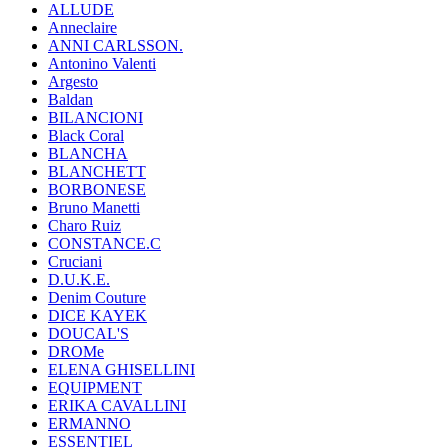
ALLUDE
Anneclaire
ANNI CARLSSON.
Antonino Valenti
Argesto
Baldan
BILANCIONI
Black Coral
BLANCHA
BLANCHETT
BORBONESE
Bruno Manetti
Charo Ruiz
CONSTANCE.C
Cruciani
D.U.K.E.
Denim Couture
DICE KAYEK
DOUCAL'S
DROMe
ELENA GHISELLINI
EQUIPMENT
ERIKA CAVALLINI
ERMANNO
ESSENTIEL