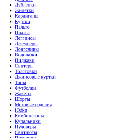
Дубленки
Жилетки
Кардиганы
Куртки
Пальто
Платья
Леггинсы
Джемперы
Лонгсливы
Водолазки
Пиджаки
Свитеры
Толстовки
Джинсовые куртки
Топы
Футболки
Жакеты
Шорты
Меховые изделия
Юбки
Комбинезоны
Купальники
Пуловеры
Свитшоты
Пуховики