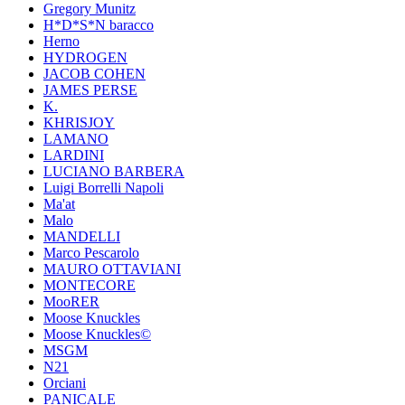
Gregory Munitz
H*D*S*N baracco
Herno
HYDROGEN
JACOB COHEN
JAMES PERSE
K.
KHRISJOY
LAMANO
LARDINI
LUCIANO BARBERA
Luigi Borrelli Napoli
Ma'at
Malo
MANDELLI
Marco Pescarolo
MAURO OTTAVIANI
MONTECORE
MooRER
Moose Knuckles
Moose Knuckles©️
MSGM
N21
Orciani
PANICALE