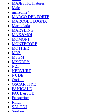
MAJESTIC filatures
Malo
manzoni24
MARCO DEL FORTE
MARCOBOLOGNA
Marmolada
MARYLING
MAX&MOI
MOMONI
MONTECORE
MOTHER
MRZ
MSGM
MYGREY
N21
NERVURE
NUDE
Orciani
OSCAR TIYE
PANICALE
PAUL & JOE
Prosperine
Rindi
SALONI
Santoni