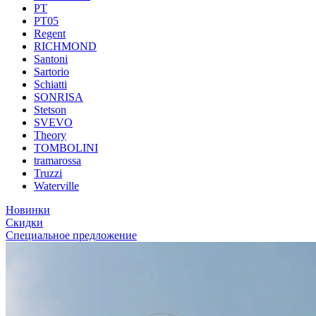
PT
PT05
Regent
RICHMOND
Santoni
Sartorio
Schiatti
SONRISA
Stetson
SVEVO
Theory
TOMBOLINI
tramarossa
Truzzi
Waterville
Новинки
Скидки
Специальное предложение