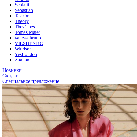
Schiatti
Sebastian
Tak.Ori
Theory
Thes Thes
Tomas Maier
vanessabruno
VILSHENKO
Windsor
YesLondon
Zagliani
Новинки
Скидки
Специальное предложение