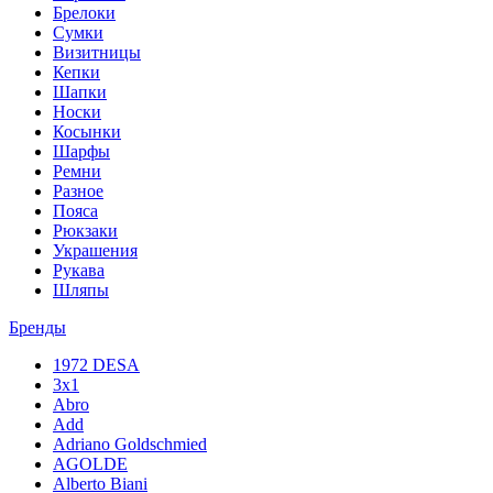
Брелоки
Сумки
Визитницы
Кепки
Шапки
Носки
Косынки
Шарфы
Ремни
Разное
Пояса
Рюкзаки
Украшения
Рукава
Шляпы
Бренды
1972 DESA
3x1
Abro
Add
Adriano Goldschmied
AGOLDE
Alberto Biani