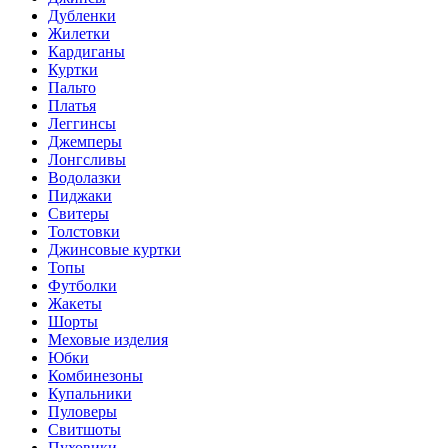
Дубленки
Жилетки
Кардиганы
Куртки
Пальто
Платья
Леггинсы
Джемперы
Лонгсливы
Водолазки
Пиджаки
Свитеры
Толстовки
Джинсовые куртки
Топы
Футболки
Жакеты
Шорты
Меховые изделия
Юбки
Комбинезоны
Купальники
Пуловеры
Свитшоты
Пуховики