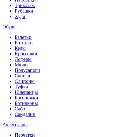
Трикотаж
Рубашки
Худи
Обувь
Балетки
Ботинки
Кеды
Кроссовки
Лоферы
Мюли
Полусапоги
Сапоги
Слипоны
Туфли
Шлепанцы
Босоножки
Ботильоны
Сабо
Сандалии
Аксессуары
Перчатки