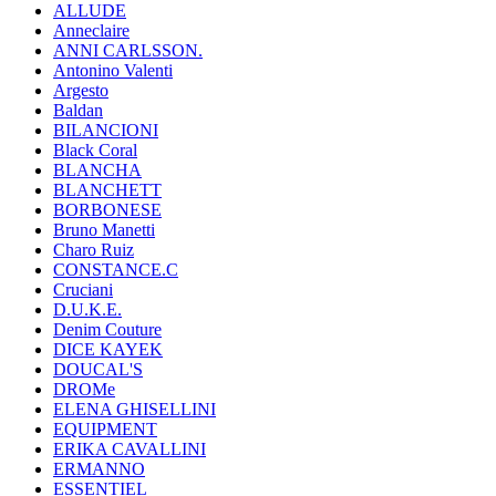
ALLUDE
Anneclaire
ANNI CARLSSON.
Antonino Valenti
Argesto
Baldan
BILANCIONI
Black Coral
BLANCHA
BLANCHETT
BORBONESE
Bruno Manetti
Charo Ruiz
CONSTANCE.C
Cruciani
D.U.K.E.
Denim Couture
DICE KAYEK
DOUCAL'S
DROMe
ELENA GHISELLINI
EQUIPMENT
ERIKA CAVALLINI
ERMANNO
ESSENTIEL