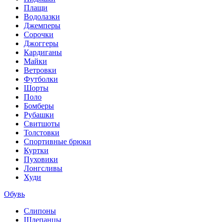
Плащи
Водолазки
Джемперы
Сорочки
Джоггеры
Кардиганы
Майки
Ветровки
Футболки
Шорты
Поло
Бомберы
Рубашки
Свитшоты
Толстовки
Спортивные брюки
Куртки
Пуховики
Лонгсливы
Худи
Обувь
Слипоны
Шлепанцы