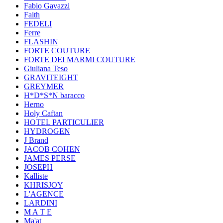
Fabio Gavazzi
Faith
FEDELI
Ferre
FLASHIN
FORTE COUTURE
FORTE DEI MARMI COUTURE
Giuliana Teso
GRAVITEIGHT
GREYMER
H*D*S*N baracco
Herno
Holy Caftan
HOTEL PARTICULIER
HYDROGEN
J Brand
JACOB COHEN
JAMES PERSE
JOSEPH
Kalliste
KHRISJOY
L'AGENCE
LARDINI
M A T E
Ma'at