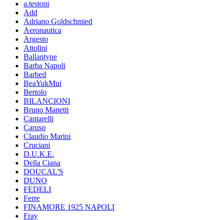
a.testoni
Add
Adriano Goldschmied
Aeronautica
Argesto
Attolini
Ballantyne
Barba Napoli
Barbed
BeaYukMui
Bertolo
BILANCIONI
Bruno Manetti
Cantarelli
Caruso
Claudio Marini
Cruciani
D.U.K.E.
Della Ciana
DOUCAL'S
DUNO
FEDELI
Ferre
FINAMORE 1925 NAPOLI
Fray