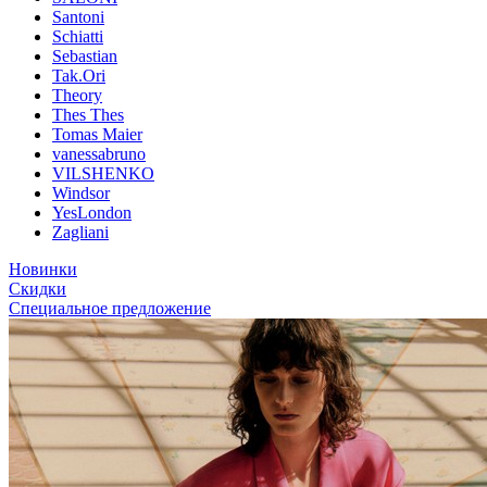
Santoni
Schiatti
Sebastian
Tak.Ori
Theory
Thes Thes
Tomas Maier
vanessabruno
VILSHENKO
Windsor
YesLondon
Zagliani
Новинки
Скидки
Специальное предложение