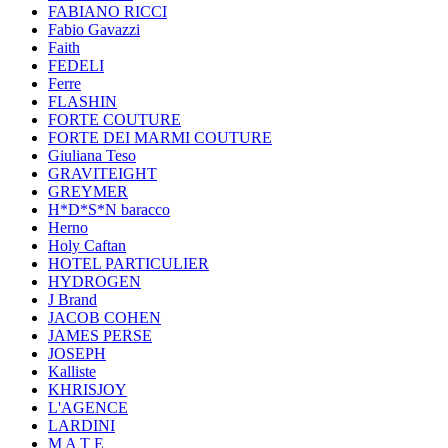
FABIANO RICCI
Fabio Gavazzi
Faith
FEDELI
Ferre
FLASHIN
FORTE COUTURE
FORTE DEI MARMI COUTURE
Giuliana Teso
GRAVITEIGHT
GREYMER
H*D*S*N baracco
Herno
Holy Caftan
HOTEL PARTICULIER
HYDROGEN
J Brand
JACOB COHEN
JAMES PERSE
JOSEPH
Kalliste
KHRISJOY
L'AGENCE
LARDINI
M A T E