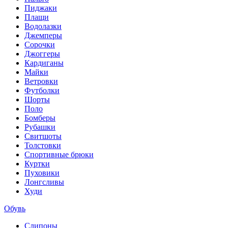
Пиджаки
Плащи
Водолазки
Джемперы
Сорочки
Джоггеры
Кардиганы
Майки
Ветровки
Футболки
Шорты
Поло
Бомберы
Рубашки
Свитшоты
Толстовки
Спортивные брюки
Куртки
Пуховики
Лонгсливы
Худи
Обувь
Слипоны