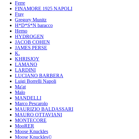
Ferre
FINAMORE 1925 NAPOLI
Fray
Gregory Munitz
H*D*S*N baracco
Herno
HYDROGEN
JACOB COHEN
JAMES PERSE
K.
KHRISJOY
LAMANO
LARDINI
LUCIANO BARBERA
Luigi Borrelli Napoli
Ma'at
Malo
MANDELLI
Marco Pescarolo
MAURIZIO BALDASSARI
MAURO OTTAVIANI
MONTECORE
MooRER
Moose Knuckles
Moose Knuckles©️