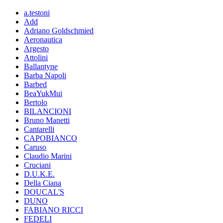
a.testoni
Add
Adriano Goldschmied
Aeronautica
Argesto
Attolini
Ballantyne
Barba Napoli
Barbed
BeaYukMui
Bertolo
BILANCIONI
Bruno Manetti
Cantarelli
CAPOBIANCO
Caruso
Claudio Marini
Cruciani
D.U.K.E.
Della Ciana
DOUCAL'S
DUNO
FABIANO RICCI
FEDELI