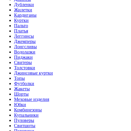
Дубленки
Жилетки
Кардиганы
Куртки
Пальто
Платья
Леггинсы
Джемперы
Лонгсливы
Водолазки
Пиджаки
Свитеры
Толстовки
Джинсовые куртки
Топы
Футболки
Жакеты
Шорты
Меховые изделия
Юбки
Комбинезоны
Купальники
Пуловеры
Свитшоты
Пуховики