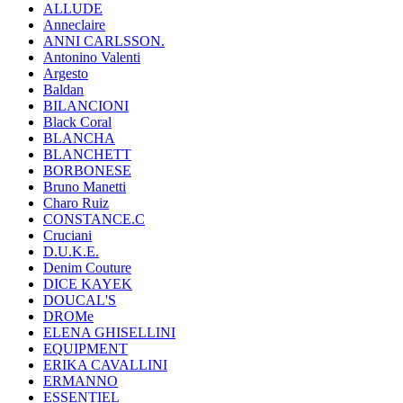
ALLUDE
Anneclaire
ANNI CARLSSON.
Antonino Valenti
Argesto
Baldan
BILANCIONI
Black Coral
BLANCHA
BLANCHETT
BORBONESE
Bruno Manetti
Charo Ruiz
CONSTANCE.C
Cruciani
D.U.K.E.
Denim Couture
DICE KAYEK
DOUCAL'S
DROMe
ELENA GHISELLINI
EQUIPMENT
ERIKA CAVALLINI
ERMANNO
ESSENTIEL