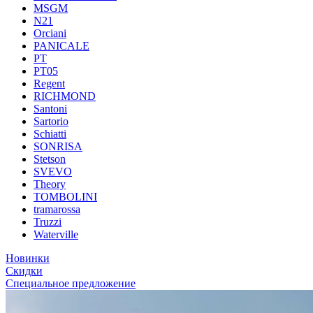
MSGM
N21
Orciani
PANICALE
PT
PT05
Regent
RICHMOND
Santoni
Sartorio
Schiatti
SONRISA
Stetson
SVEVO
Theory
TOMBOLINI
tramarossa
Truzzi
Waterville
Новинки
Скидки
Специальное предложение