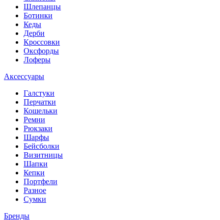
Шлепанцы
Ботинки
Кеды
Дерби
Кроссовки
Оксфорды
Лоферы
Аксессуары
Галстуки
Перчатки
Кошельки
Ремни
Рюкзаки
Шарфы
Бейсболки
Визитницы
Шапки
Кепки
Портфели
Разное
Сумки
Бренды