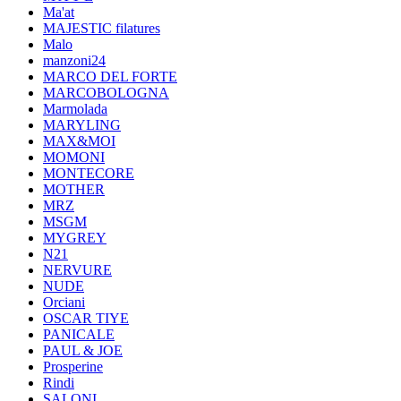
Ma'at
MAJESTIC filatures
Malo
manzoni24
MARCO DEL FORTE
MARCOBOLOGNA
Marmolada
MARYLING
MAX&MOI
MOMONI
MONTECORE
MOTHER
MRZ
MSGM
MYGREY
N21
NERVURE
NUDE
Orciani
OSCAR TIYE
PANICALE
PAUL & JOE
Prosperine
Rindi
SALONI