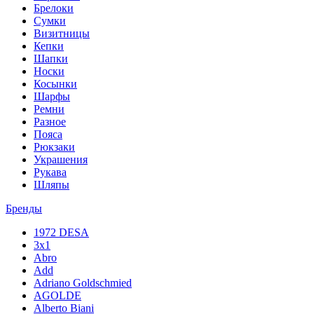
Брелоки
Сумки
Визитницы
Кепки
Шапки
Носки
Косынки
Шарфы
Ремни
Разное
Пояса
Рюкзаки
Украшения
Рукава
Шляпы
Бренды
1972 DESA
3x1
Abro
Add
Adriano Goldschmied
AGOLDE
Alberto Biani