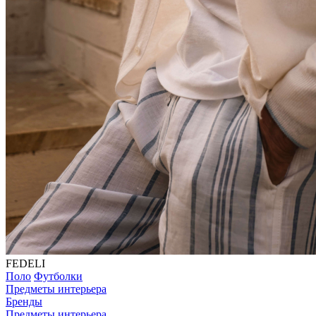
FEDELI
Поло
Футболки
Предметы интерьера
Бренды
Предметы интерьера