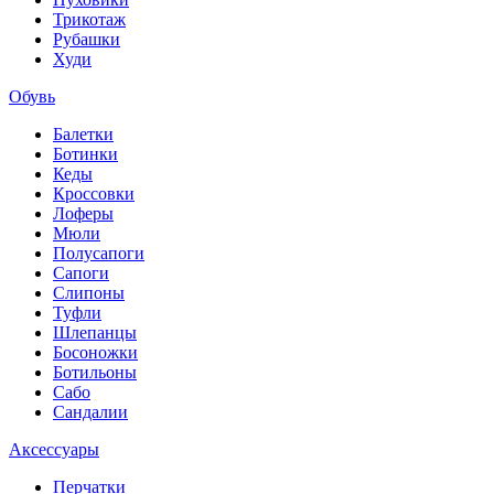
Трикотаж
Рубашки
Худи
Обувь
Балетки
Ботинки
Кеды
Кроссовки
Лоферы
Мюли
Полусапоги
Сапоги
Слипоны
Туфли
Шлепанцы
Босоножки
Ботильоны
Сабо
Сандалии
Аксессуары
Перчатки