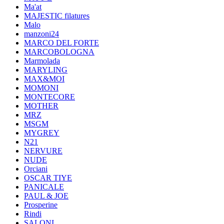
Ma'at
MAJESTIC filatures
Malo
manzoni24
MARCO DEL FORTE
MARCOBOLOGNA
Marmolada
MARYLING
MAX&MOI
MOMONI
MONTECORE
MOTHER
MRZ
MSGM
MYGREY
N21
NERVURE
NUDE
Orciani
OSCAR TIYE
PANICALE
PAUL & JOE
Prosperine
Rindi
SALONI