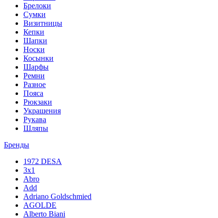
Брелоки
Сумки
Визитницы
Кепки
Шапки
Носки
Косынки
Шарфы
Ремни
Разное
Пояса
Рюкзаки
Украшения
Рукава
Шляпы
Бренды
1972 DESA
3x1
Abro
Add
Adriano Goldschmied
AGOLDE
Alberto Biani