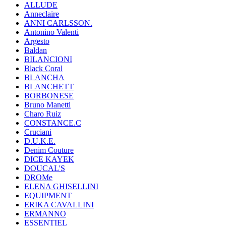
ALLUDE
Anneclaire
ANNI CARLSSON.
Antonino Valenti
Argesto
Baldan
BILANCIONI
Black Coral
BLANCHA
BLANCHETT
BORBONESE
Bruno Manetti
Charo Ruiz
CONSTANCE.C
Cruciani
D.U.K.E.
Denim Couture
DICE KAYEK
DOUCAL'S
DROMe
ELENA GHISELLINI
EQUIPMENT
ERIKA CAVALLINI
ERMANNO
ESSENTIEL