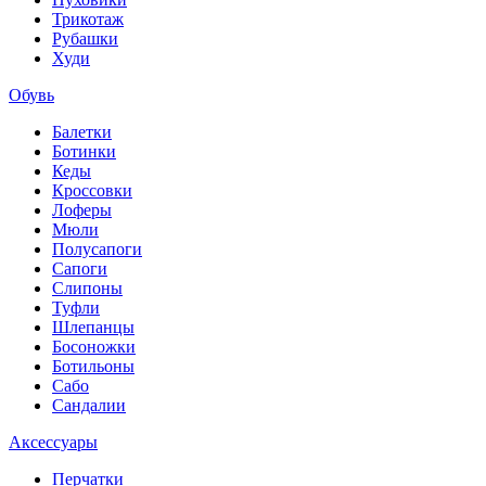
Трикотаж
Рубашки
Худи
Обувь
Балетки
Ботинки
Кеды
Кроссовки
Лоферы
Мюли
Полусапоги
Сапоги
Слипоны
Туфли
Шлепанцы
Босоножки
Ботильоны
Сабо
Сандалии
Аксессуары
Перчатки