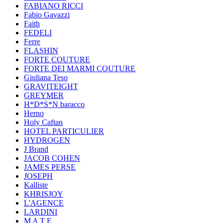
FABIANO RICCI
Fabio Gavazzi
Faith
FEDELI
Ferre
FLASHIN
FORTE COUTURE
FORTE DEI MARMI COUTURE
Giuliana Teso
GRAVITEIGHT
GREYMER
H*D*S*N baracco
Herno
Holy Caftan
HOTEL PARTICULIER
HYDROGEN
J Brand
JACOB COHEN
JAMES PERSE
JOSEPH
Kalliste
KHRISJOY
L'AGENCE
LARDINI
M A T E