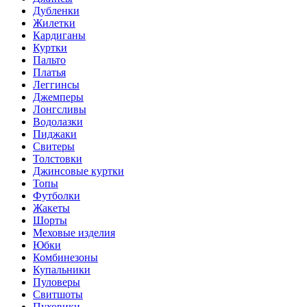
Дубленки
Жилетки
Кардиганы
Куртки
Пальто
Платья
Леггинсы
Джемперы
Лонгсливы
Водолазки
Пиджаки
Свитеры
Толстовки
Джинсовые куртки
Топы
Футболки
Жакеты
Шорты
Меховые изделия
Юбки
Комбинезоны
Купальники
Пуловеры
Свитшоты
Пуховики