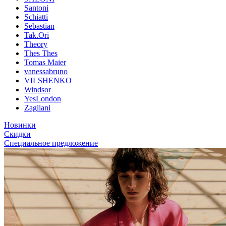
Santoni
Schiatti
Sebastian
Tak.Ori
Theory
Thes Thes
Tomas Maier
vanessabruno
VILSHENKO
Windsor
YesLondon
Zagliani
Новинки
Скидки
Специальное предложение