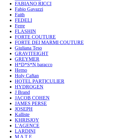
FABIANO RICCI
Fabio Gavazzi
Faith
FEDELI
Ferre
FLASHIN
FORTE COUTURE
FORTE DEI MARMI COUTURE
Giuliana Teso
GRAVITEIGHT
GREYMER
H*D*S*N baracco
Herno
Holy Caftan
HOTEL PARTICULIER
HYDROGEN
J Brand
JACOB COHEN
JAMES PERSE
JOSEPH
Kalliste
KHRISJOY
L'AGENCE
LARDINI
M A T E