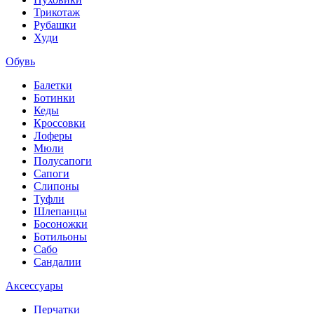
Трикотаж
Рубашки
Худи
Обувь
Балетки
Ботинки
Кеды
Кроссовки
Лоферы
Мюли
Полусапоги
Сапоги
Слипоны
Туфли
Шлепанцы
Босоножки
Ботильоны
Сабо
Сандалии
Аксессуары
Перчатки