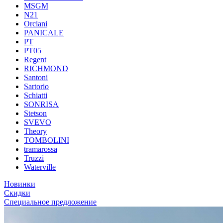
MSGM
N21
Orciani
PANICALE
PT
PT05
Regent
RICHMOND
Santoni
Sartorio
Schiatti
SONRISA
Stetson
SVEVO
Theory
TOMBOLINI
tramarossa
Truzzi
Waterville
Новинки
Скидки
Специальное предложение