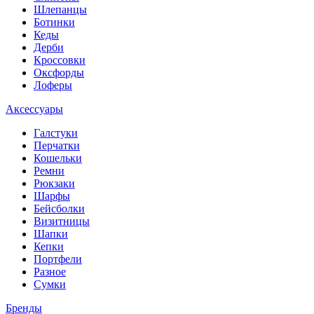
Шлепанцы
Ботинки
Кеды
Дерби
Кроссовки
Оксфорды
Лоферы
Аксессуары
Галстуки
Перчатки
Кошельки
Ремни
Рюкзаки
Шарфы
Бейсболки
Визитницы
Шапки
Кепки
Портфели
Разное
Сумки
Бренды