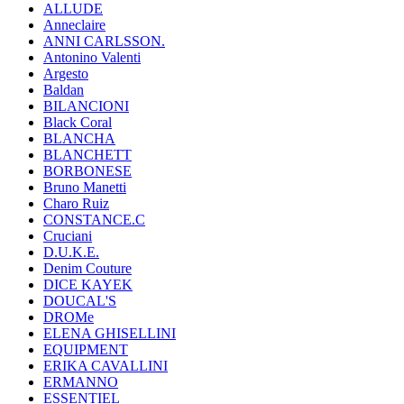
ALLUDE
Anneclaire
ANNI CARLSSON.
Antonino Valenti
Argesto
Baldan
BILANCIONI
Black Coral
BLANCHA
BLANCHETT
BORBONESE
Bruno Manetti
Charo Ruiz
CONSTANCE.C
Cruciani
D.U.K.E.
Denim Couture
DICE KAYEK
DOUCAL'S
DROMe
ELENA GHISELLINI
EQUIPMENT
ERIKA CAVALLINI
ERMANNO
ESSENTIEL