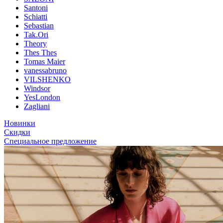
Santoni
Schiatti
Sebastian
Tak.Ori
Theory
Thes Thes
Tomas Maier
vanessabruno
VILSHENKO
Windsor
YesLondon
Zagliani
Новинки
Скидки
Специальное предложение