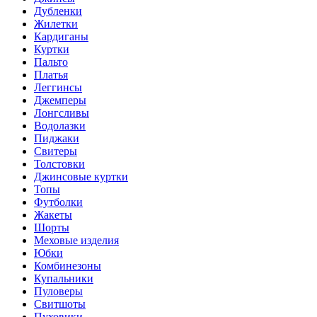
Дубленки
Жилетки
Кардиганы
Куртки
Пальто
Платья
Леггинсы
Джемперы
Лонгсливы
Водолазки
Пиджаки
Свитеры
Толстовки
Джинсовые куртки
Топы
Футболки
Жакеты
Шорты
Меховые изделия
Юбки
Комбинезоны
Купальники
Пуловеры
Свитшоты
Пуховики