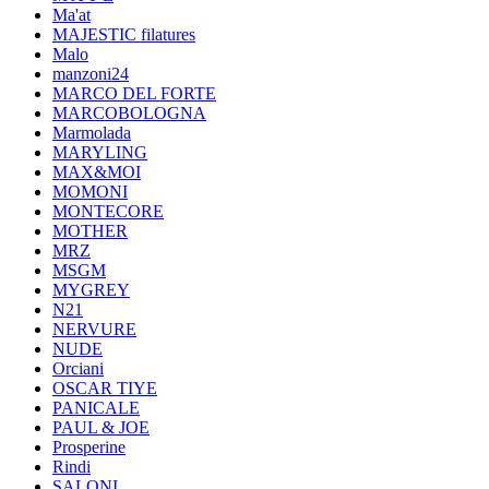
Ma'at
MAJESTIC filatures
Malo
manzoni24
MARCO DEL FORTE
MARCOBOLOGNA
Marmolada
MARYLING
MAX&MOI
MOMONI
MONTECORE
MOTHER
MRZ
MSGM
MYGREY
N21
NERVURE
NUDE
Orciani
OSCAR TIYE
PANICALE
PAUL & JOE
Prosperine
Rindi
SALONI