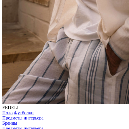
FEDELI
Поло
Футболки
Предметы интерьера
Бренды
Предметы интерьера