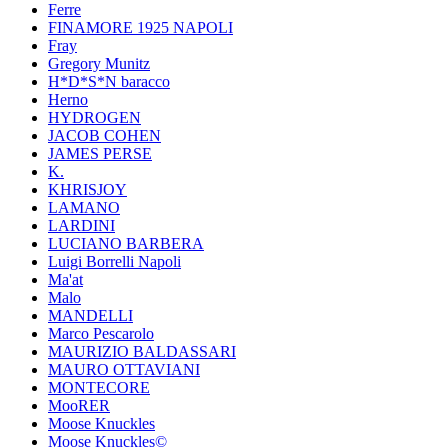
Ferre
FINAMORE 1925 NAPOLI
Fray
Gregory Munitz
H*D*S*N baracco
Herno
HYDROGEN
JACOB COHEN
JAMES PERSE
K.
KHRISJOY
LAMANO
LARDINI
LUCIANO BARBERA
Luigi Borrelli Napoli
Ma'at
Malo
MANDELLI
Marco Pescarolo
MAURIZIO BALDASSARI
MAURO OTTAVIANI
MONTECORE
MooRER
Moose Knuckles
Moose Knuckles©️