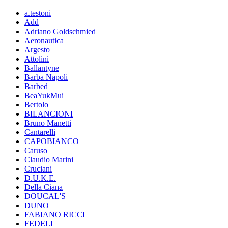
a.testoni
Add
Adriano Goldschmied
Aeronautica
Argesto
Attolini
Ballantyne
Barba Napoli
Barbed
BeaYukMui
Bertolo
BILANCIONI
Bruno Manetti
Cantarelli
CAPOBIANCO
Caruso
Claudio Marini
Cruciani
D.U.K.E.
Della Ciana
DOUCAL'S
DUNO
FABIANO RICCI
FEDELI