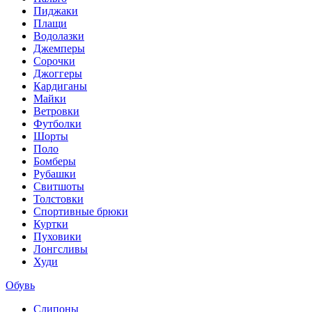
Пиджаки
Плащи
Водолазки
Джемперы
Сорочки
Джоггеры
Кардиганы
Майки
Ветровки
Футболки
Шорты
Поло
Бомберы
Рубашки
Свитшоты
Толстовки
Спортивные брюки
Куртки
Пуховики
Лонгсливы
Худи
Обувь
Слипоны