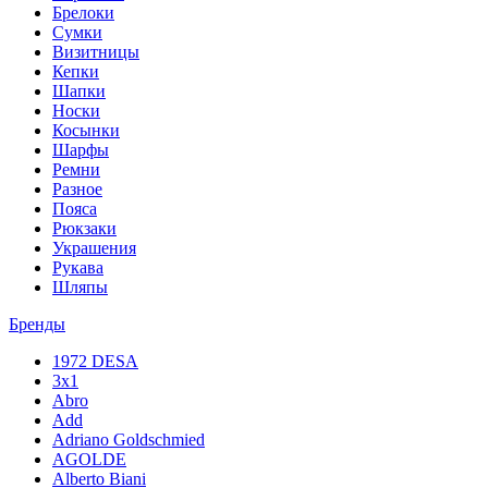
Брелоки
Сумки
Визитницы
Кепки
Шапки
Носки
Косынки
Шарфы
Ремни
Разное
Пояса
Рюкзаки
Украшения
Рукава
Шляпы
Бренды
1972 DESA
3x1
Abro
Add
Adriano Goldschmied
AGOLDE
Alberto Biani