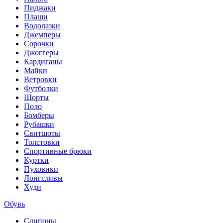
Пиджаки
Плащи
Водолазки
Джемперы
Сорочки
Джоггеры
Кардиганы
Майки
Ветровки
Футболки
Шорты
Поло
Бомберы
Рубашки
Свитшоты
Толстовки
Спортивные брюки
Куртки
Пуховики
Лонгсливы
Худи
Обувь
Слипоны