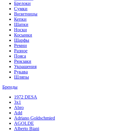
Брелоки
Сумки
Визитницы
Кепки
Шапки
Носки
Косынки
Шарфы
Ремни
Разное
Пояса
Рюкзаки
Украшения
Рукава
Шляпы
Бренды
1972 DESA
3x1
Abro
Add
Adriano Goldschmied
AGOLDE
Alberto Biani