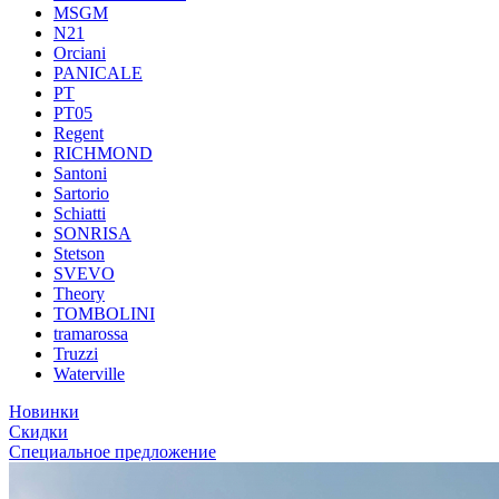
MSGM
N21
Orciani
PANICALE
PT
PT05
Regent
RICHMOND
Santoni
Sartorio
Schiatti
SONRISA
Stetson
SVEVO
Theory
TOMBOLINI
tramarossa
Truzzi
Waterville
Новинки
Скидки
Специальное предложение