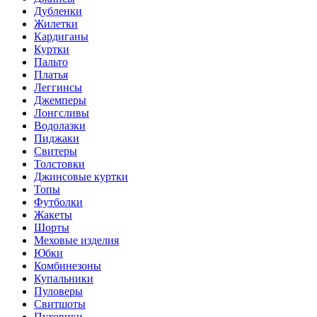
Дубленки
Жилетки
Кардиганы
Куртки
Пальто
Платья
Леггинсы
Джемперы
Лонгсливы
Водолазки
Пиджаки
Свитеры
Толстовки
Джинсовые куртки
Топы
Футболки
Жакеты
Шорты
Меховые изделия
Юбки
Комбинезоны
Купальники
Пуловеры
Свитшоты
Пуховики