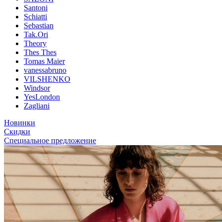
Santoni
Schiatti
Sebastian
Tak.Ori
Theory
Thes Thes
Tomas Maier
vanessabruno
VILSHENKO
Windsor
YesLondon
Zagliani
Новинки
Скидки
Специальное предложение