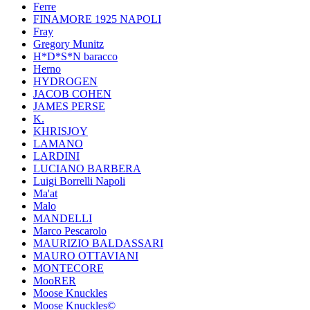
Ferre
FINAMORE 1925 NAPOLI
Fray
Gregory Munitz
H*D*S*N baracco
Herno
HYDROGEN
JACOB COHEN
JAMES PERSE
K.
KHRISJOY
LAMANO
LARDINI
LUCIANO BARBERA
Luigi Borrelli Napoli
Ma'at
Malo
MANDELLI
Marco Pescarolo
MAURIZIO BALDASSARI
MAURO OTTAVIANI
MONTECORE
MooRER
Moose Knuckles
Moose Knuckles©️