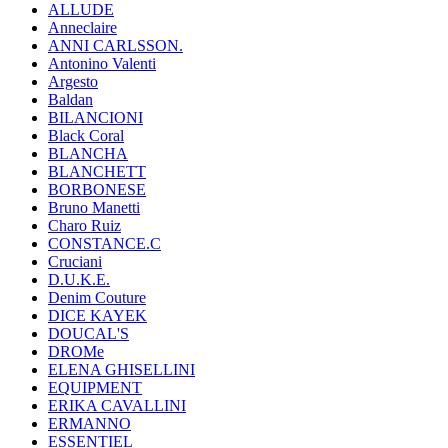
ALLUDE
Anneclaire
ANNI CARLSSON.
Antonino Valenti
Argesto
Baldan
BILANCIONI
Black Coral
BLANCHA
BLANCHETT
BORBONESE
Bruno Manetti
Charo Ruiz
CONSTANCE.C
Cruciani
D.U.K.E.
Denim Couture
DICE KAYEK
DOUCAL'S
DROMe
ELENA GHISELLINI
EQUIPMENT
ERIKA CAVALLINI
ERMANNO
ESSENTIEL