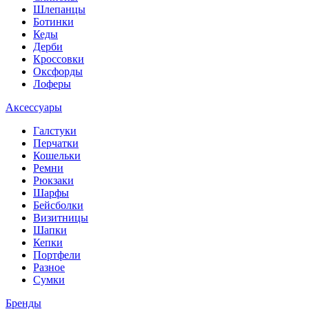
Шлепанцы
Ботинки
Кеды
Дерби
Кроссовки
Оксфорды
Лоферы
Аксессуары
Галстуки
Перчатки
Кошельки
Ремни
Рюкзаки
Шарфы
Бейсболки
Визитницы
Шапки
Кепки
Портфели
Разное
Сумки
Бренды