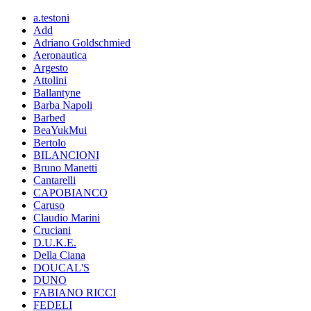
a.testoni
Add
Adriano Goldschmied
Aeronautica
Argesto
Attolini
Ballantyne
Barba Napoli
Barbed
BeaYukMui
Bertolo
BILANCIONI
Bruno Manetti
Cantarelli
CAPOBIANCO
Caruso
Claudio Marini
Cruciani
D.U.K.E.
Della Ciana
DOUCAL'S
DUNO
FABIANO RICCI
FEDELI