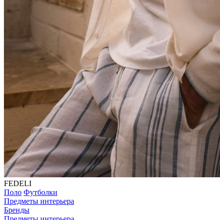
FEDELI
Поло
Футболки
Предметы интерьера
Бренды
Предметы интерьера