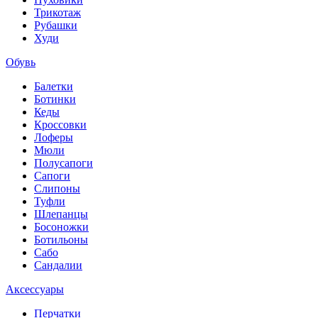
Трикотаж
Рубашки
Худи
Обувь
Балетки
Ботинки
Кеды
Кроссовки
Лоферы
Мюли
Полусапоги
Сапоги
Слипоны
Туфли
Шлепанцы
Босоножки
Ботильоны
Сабо
Сандалии
Аксессуары
Перчатки