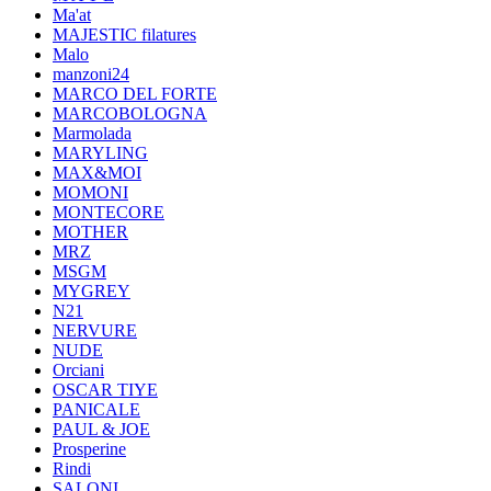
Ma'at
MAJESTIC filatures
Malo
manzoni24
MARCO DEL FORTE
MARCOBOLOGNA
Marmolada
MARYLING
MAX&MOI
MOMONI
MONTECORE
MOTHER
MRZ
MSGM
MYGREY
N21
NERVURE
NUDE
Orciani
OSCAR TIYE
PANICALE
PAUL & JOE
Prosperine
Rindi
SALONI