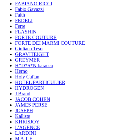
FABIANO RICCI
Fabio Gavazzi
Faith
FEDELI
Ferre
FLASHIN
FORTE COUTURE
FORTE DEI MARMI COUTURE
Giuliana Teso
GRAVITEIGHT
GREYMER
H*D*S*N baracco
Herno
Holy Caftan
HOTEL PARTICULIER
HYDROGEN
J Brand
JACOB COHEN
JAMES PERSE
JOSEPH
Kalliste
KHRISJOY
L'AGENCE
LARDINI
M A T E