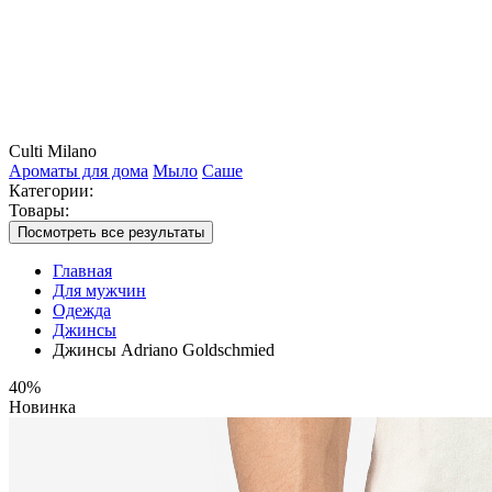
Culti Milano
Ароматы для дома
Мыло
Саше
Категории:
Товары:
Посмотреть все результаты
Главная
Для мужчин
Одежда
Джинсы
Джинсы Adriano Goldschmied
40%
Новинка