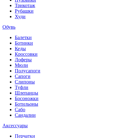
Трикотаж
Рубашки
Худи
Обувь
Балетки
Ботинки
Кеды
Кроссовки
Лоферы
Мюли
Полусапоги
Сапоги
Слипоны
Туфли
Шлепанцы
Босоножки
Ботильоны
Сабо
Сандалии
Аксессуары
Перчатки