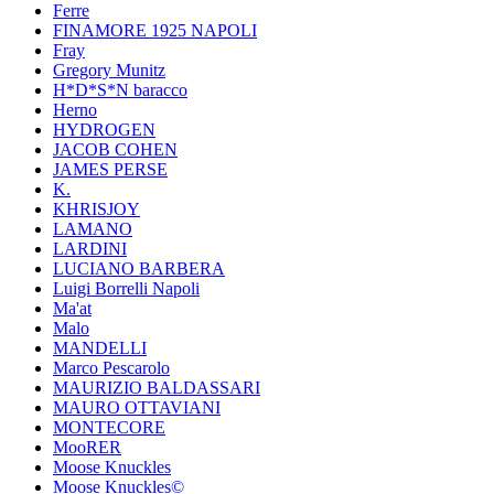
Ferre
FINAMORE 1925 NAPOLI
Fray
Gregory Munitz
H*D*S*N baracco
Herno
HYDROGEN
JACOB COHEN
JAMES PERSE
K.
KHRISJOY
LAMANO
LARDINI
LUCIANO BARBERA
Luigi Borrelli Napoli
Ma'at
Malo
MANDELLI
Marco Pescarolo
MAURIZIO BALDASSARI
MAURO OTTAVIANI
MONTECORE
MooRER
Moose Knuckles
Moose Knuckles©️