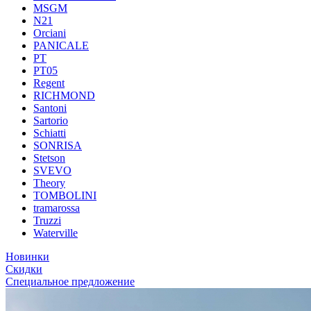
MSGM
N21
Orciani
PANICALE
PT
PT05
Regent
RICHMOND
Santoni
Sartorio
Schiatti
SONRISA
Stetson
SVEVO
Theory
TOMBOLINI
tramarossa
Truzzi
Waterville
Новинки
Скидки
Специальное предложение