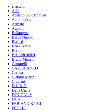
a.testoni
Add
Adriano Goldschmied
Aeronautica
Argesto
Attolini
Ballantyne
Barba Napoli
Barbed
BeaYukMui
Bertolo
BILANCIONI
Bruno Manetti
Cantarelli
CAPOBIANCO
Caruso
Claudio Marini
Cruciani
D.U.K.E.
Della Ciana
DOUCAL'S
DUNO
FABIANO RICCI
FEDELI