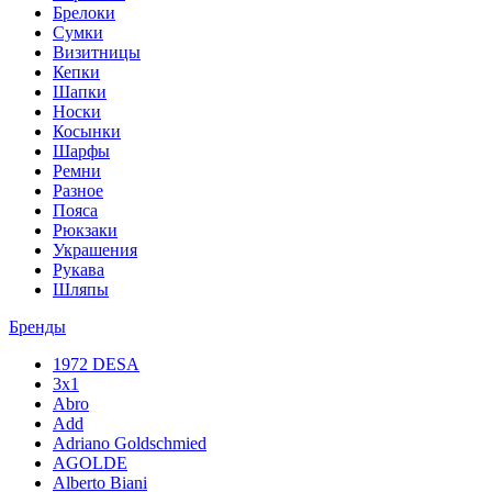
Брелоки
Сумки
Визитницы
Кепки
Шапки
Носки
Косынки
Шарфы
Ремни
Разное
Пояса
Рюкзаки
Украшения
Рукава
Шляпы
Бренды
1972 DESA
3x1
Abro
Add
Adriano Goldschmied
AGOLDE
Alberto Biani