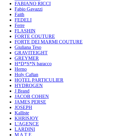
FABIANO RICCI
Fabio Gavazzi
Faith
FEDELI
Ferre
FLASHIN
FORTE COUTURE
FORTE DEI MARMI COUTURE
Giuliana Teso
GRAVITEIGHT
GREYMER
H*D*S*N baracco
Herno
Holy Caftan
HOTEL PARTICULIER
HYDROGEN
J Brand
JACOB COHEN
JAMES PERSE
JOSEPH
Kalliste
KHRISJOY
L'AGENCE
LARDINI
M A T E