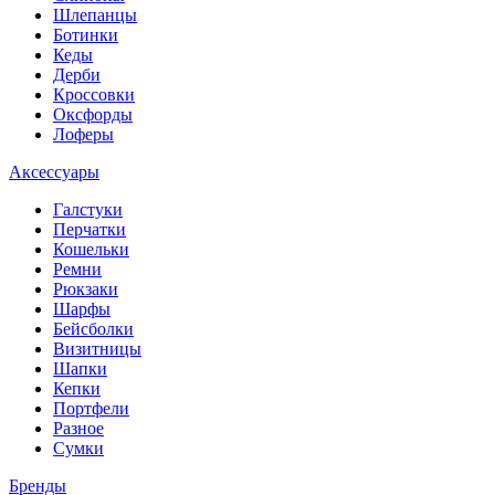
Шлепанцы
Ботинки
Кеды
Дерби
Кроссовки
Оксфорды
Лоферы
Аксессуары
Галстуки
Перчатки
Кошельки
Ремни
Рюкзаки
Шарфы
Бейсболки
Визитницы
Шапки
Кепки
Портфели
Разное
Сумки
Бренды