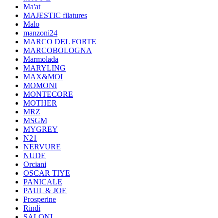
Ma'at
MAJESTIC filatures
Malo
manzoni24
MARCO DEL FORTE
MARCOBOLOGNA
Marmolada
MARYLING
MAX&MOI
MOMONI
MONTECORE
MOTHER
MRZ
MSGM
MYGREY
N21
NERVURE
NUDE
Orciani
OSCAR TIYE
PANICALE
PAUL & JOE
Prosperine
Rindi
SALONI