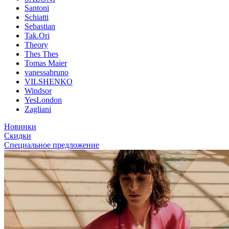
Santoni
Schiatti
Sebastian
Tak.Ori
Theory
Thes Thes
Tomas Maier
vanessabruno
VILSHENKO
Windsor
YesLondon
Zagliani
Новинки
Скидки
Специальное предложение