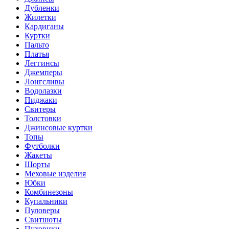
Дубленки
Жилетки
Кардиганы
Куртки
Пальто
Платья
Леггинсы
Джемперы
Лонгсливы
Водолазки
Пиджаки
Свитеры
Толстовки
Джинсовые куртки
Топы
Футболки
Жакеты
Шорты
Меховые изделия
Юбки
Комбинезоны
Купальники
Пуловеры
Свитшоты
Пуховики