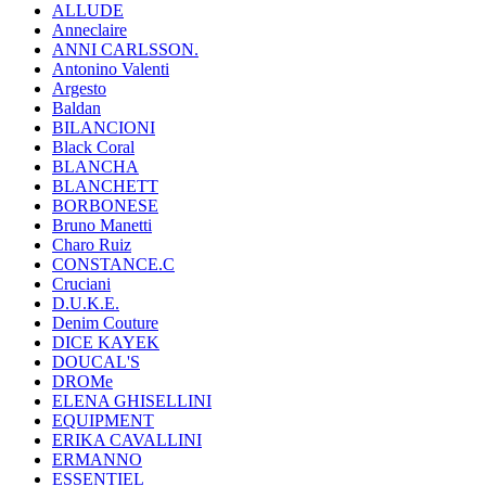
ALLUDE
Anneclaire
ANNI CARLSSON.
Antonino Valenti
Argesto
Baldan
BILANCIONI
Black Coral
BLANCHA
BLANCHETT
BORBONESE
Bruno Manetti
Charo Ruiz
CONSTANCE.C
Cruciani
D.U.K.E.
Denim Couture
DICE KAYEK
DOUCAL'S
DROMe
ELENA GHISELLINI
EQUIPMENT
ERIKA CAVALLINI
ERMANNO
ESSENTIEL