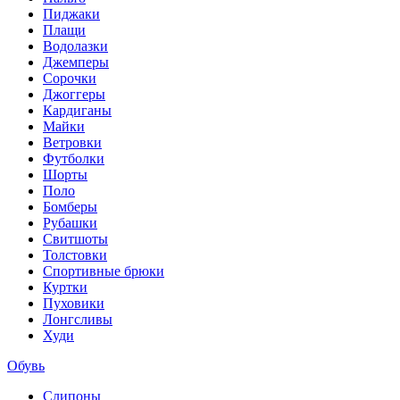
Пиджаки
Плащи
Водолазки
Джемперы
Сорочки
Джоггеры
Кардиганы
Майки
Ветровки
Футболки
Шорты
Поло
Бомберы
Рубашки
Свитшоты
Толстовки
Спортивные брюки
Куртки
Пуховики
Лонгсливы
Худи
Обувь
Слипоны