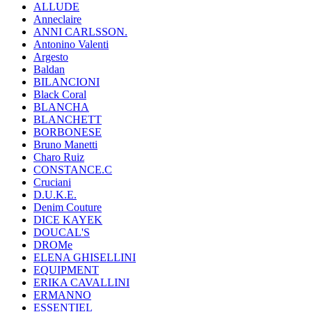
ALLUDE
Anneclaire
ANNI CARLSSON.
Antonino Valenti
Argesto
Baldan
BILANCIONI
Black Coral
BLANCHA
BLANCHETT
BORBONESE
Bruno Manetti
Charo Ruiz
CONSTANCE.C
Cruciani
D.U.K.E.
Denim Couture
DICE KAYEK
DOUCAL'S
DROMe
ELENA GHISELLINI
EQUIPMENT
ERIKA CAVALLINI
ERMANNO
ESSENTIEL