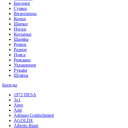
Брелоки
Сумки
Визитницы
Кепки
Шапки
Носки
Косынки
Шарфы
Ремни
Разное
Пояса
Рюкзаки
Украшения
Рукава
Шляпы
Бренды
1972 DESA
3x1
Abro
Add
Adriano Goldschmied
AGOLDE
Alberto Biani