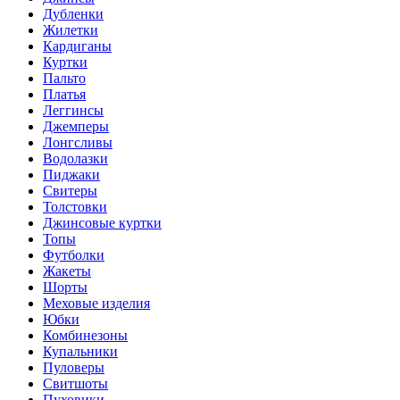
Дубленки
Жилетки
Кардиганы
Куртки
Пальто
Платья
Леггинсы
Джемперы
Лонгсливы
Водолазки
Пиджаки
Свитеры
Толстовки
Джинсовые куртки
Топы
Футболки
Жакеты
Шорты
Меховые изделия
Юбки
Комбинезоны
Купальники
Пуловеры
Свитшоты
Пуховики