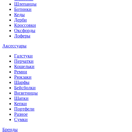
Шлепанцы
Ботинки
Кеды
Дерби
Кроссовки
Оксфорды
Лоферы
Аксессуары
Галстуки
Перчатки
Кошельки
Ремни
Рюкзаки
Шарфы
Бейсболки
Визитницы
Шапки
Кепки
Портфели
Разное
Сумки
Бренды