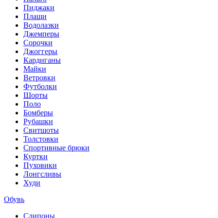
Пиджаки
Плащи
Водолазки
Джемперы
Сорочки
Джоггеры
Кардиганы
Майки
Ветровки
Футболки
Шорты
Поло
Бомберы
Рубашки
Свитшоты
Толстовки
Спортивные брюки
Куртки
Пуховики
Лонгсливы
Худи
Обувь
Слипоны