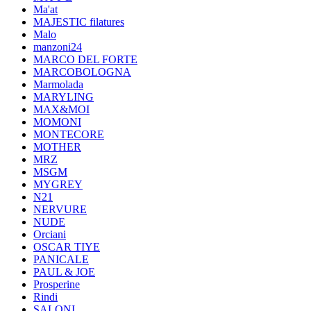
Ma'at
MAJESTIC filatures
Malo
manzoni24
MARCO DEL FORTE
MARCOBOLOGNA
Marmolada
MARYLING
MAX&MOI
MOMONI
MONTECORE
MOTHER
MRZ
MSGM
MYGREY
N21
NERVURE
NUDE
Orciani
OSCAR TIYE
PANICALE
PAUL & JOE
Prosperine
Rindi
SALONI