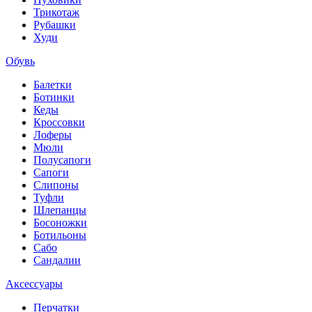
Трикотаж
Рубашки
Худи
Обувь
Балетки
Ботинки
Кеды
Кроссовки
Лоферы
Мюли
Полусапоги
Сапоги
Слипоны
Туфли
Шлепанцы
Босоножки
Ботильоны
Сабо
Сандалии
Аксессуары
Перчатки