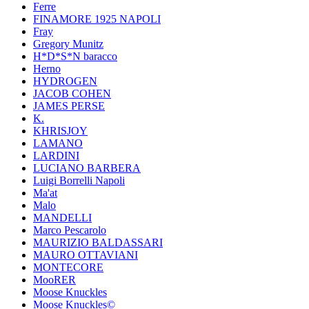
Ferre
FINAMORE 1925 NAPOLI
Fray
Gregory Munitz
H*D*S*N baracco
Herno
HYDROGEN
JACOB COHEN
JAMES PERSE
K.
KHRISJOY
LAMANO
LARDINI
LUCIANO BARBERA
Luigi Borrelli Napoli
Ma'at
Malo
MANDELLI
Marco Pescarolo
MAURIZIO BALDASSARI
MAURO OTTAVIANI
MONTECORE
MooRER
Moose Knuckles
Moose Knuckles©️