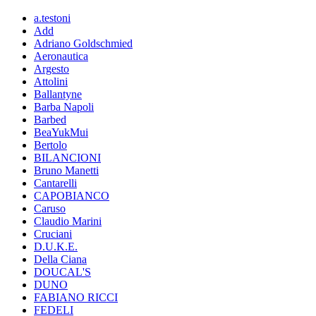
a.testoni
Add
Adriano Goldschmied
Aeronautica
Argesto
Attolini
Ballantyne
Barba Napoli
Barbed
BeaYukMui
Bertolo
BILANCIONI
Bruno Manetti
Cantarelli
CAPOBIANCO
Caruso
Claudio Marini
Cruciani
D.U.K.E.
Della Ciana
DOUCAL'S
DUNO
FABIANO RICCI
FEDELI