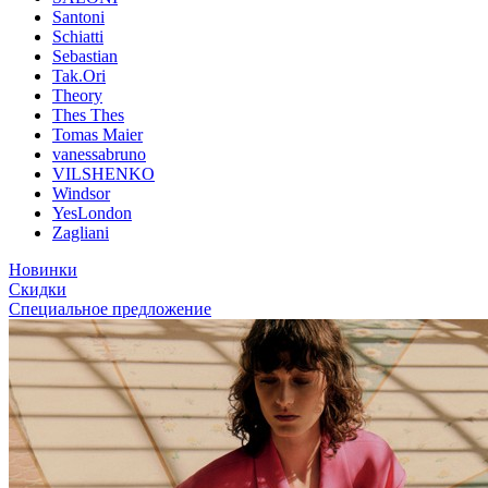
Santoni
Schiatti
Sebastian
Tak.Ori
Theory
Thes Thes
Tomas Maier
vanessabruno
VILSHENKO
Windsor
YesLondon
Zagliani
Новинки
Скидки
Специальное предложение