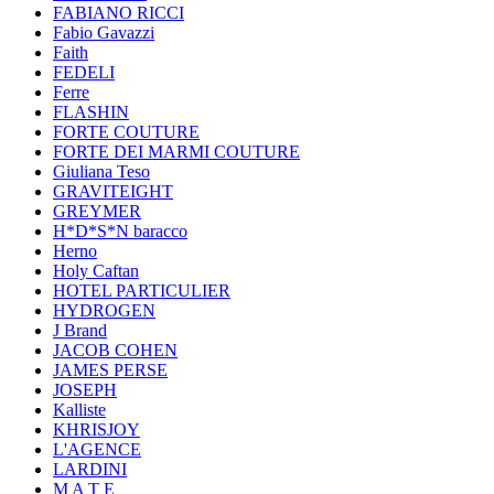
FABIANO RICCI
Fabio Gavazzi
Faith
FEDELI
Ferre
FLASHIN
FORTE COUTURE
FORTE DEI MARMI COUTURE
Giuliana Teso
GRAVITEIGHT
GREYMER
H*D*S*N baracco
Herno
Holy Caftan
HOTEL PARTICULIER
HYDROGEN
J Brand
JACOB COHEN
JAMES PERSE
JOSEPH
Kalliste
KHRISJOY
L'AGENCE
LARDINI
M A T E