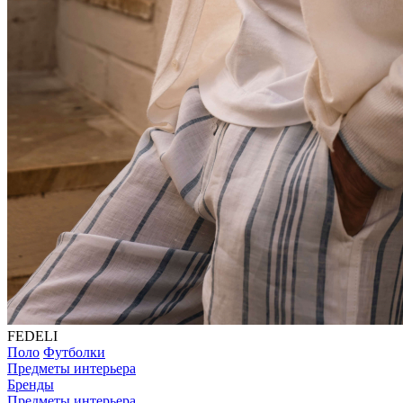
FEDELI
Поло
Футболки
Предметы интерьера
Бренды
Предметы интерьера