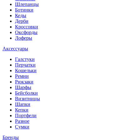
Шлепанцы
Ботинки
Кеды
Дерби
Кроссовки
Оксфорды
Лоферы
Аксессуары
Галстуки
Перчатки
Кошельки
Ремни
Рюкзаки
Шарфы
Бейсболки
Визитницы
Шапки
Кепки
Портфели
Разное
Сумки
Бренды