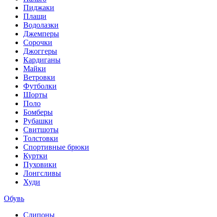
Пиджаки
Плащи
Водолазки
Джемперы
Сорочки
Джоггеры
Кардиганы
Майки
Ветровки
Футболки
Шорты
Поло
Бомберы
Рубашки
Свитшоты
Толстовки
Спортивные брюки
Куртки
Пуховики
Лонгсливы
Худи
Обувь
Слипоны