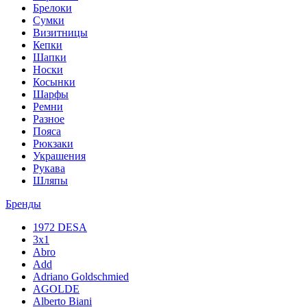
Брелоки
Сумки
Визитницы
Кепки
Шапки
Носки
Косынки
Шарфы
Ремни
Разное
Пояса
Рюкзаки
Украшения
Рукава
Шляпы
Бренды
1972 DESA
3x1
Abro
Add
Adriano Goldschmied
AGOLDE
Alberto Biani