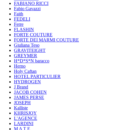
FABIANO RICCI
Fabio Gavazzi
Faith
FEDELI
Ferre
FLASHIN
FORTE COUTURE
FORTE DEI MARMI COUTURE
Giuliana Teso
GRAVITEIGHT
GREYMER
H*D*S*N baracco
Herno
Holy Caftan
HOTEL PARTICULIER
HYDROGEN
J Brand
JACOB COHEN
JAMES PERSE
JOSEPH
Kalliste
KHRISJOY
L'AGENCE
LARDINI
M A T E