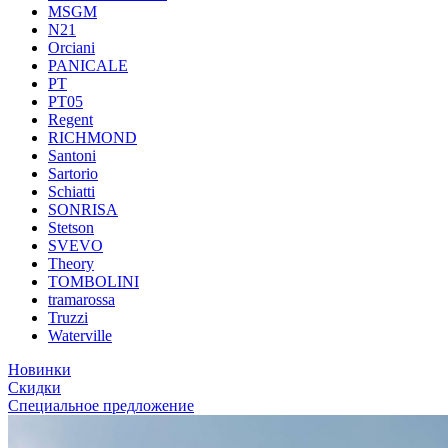
MSGM
N21
Orciani
PANICALE
PT
PT05
Regent
RICHMOND
Santoni
Sartorio
Schiatti
SONRISA
Stetson
SVEVO
Theory
TOMBOLINI
tramarossa
Truzzi
Waterville
Новинки
Скидки
Специальное предложение