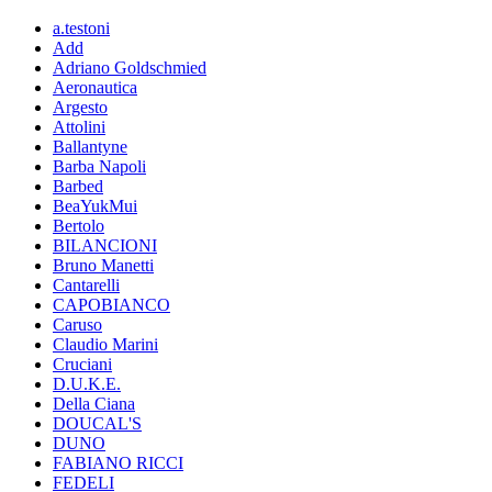
a.testoni
Add
Adriano Goldschmied
Aeronautica
Argesto
Attolini
Ballantyne
Barba Napoli
Barbed
BeaYukMui
Bertolo
BILANCIONI
Bruno Manetti
Cantarelli
CAPOBIANCO
Caruso
Claudio Marini
Cruciani
D.U.K.E.
Della Ciana
DOUCAL'S
DUNO
FABIANO RICCI
FEDELI