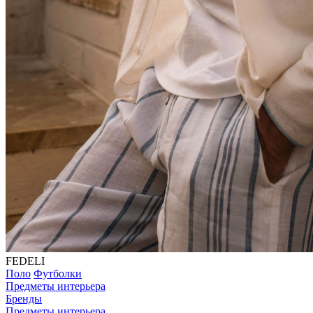
FEDELI
Поло
Футболки
Предметы интерьера
Бренды
Предметы интерьера