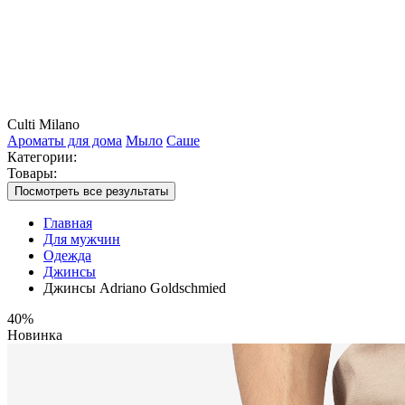
Culti Milano
Ароматы для дома
Мыло
Саше
Категории:
Товары:
Посмотреть все результаты
Главная
Для мужчин
Одежда
Джинсы
Джинсы Adriano Goldschmied
40%
Новинка