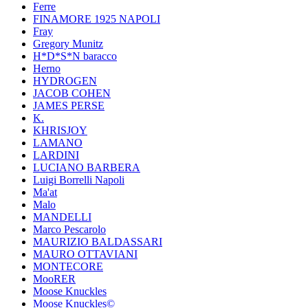
Ferre
FINAMORE 1925 NAPOLI
Fray
Gregory Munitz
H*D*S*N baracco
Herno
HYDROGEN
JACOB COHEN
JAMES PERSE
K.
KHRISJOY
LAMANO
LARDINI
LUCIANO BARBERA
Luigi Borrelli Napoli
Ma'at
Malo
MANDELLI
Marco Pescarolo
MAURIZIO BALDASSARI
MAURO OTTAVIANI
MONTECORE
MooRER
Moose Knuckles
Moose Knuckles©️