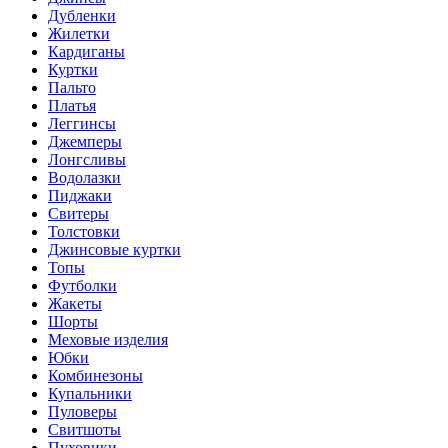
Дубленки
Жилетки
Кардиганы
Куртки
Пальто
Платья
Леггинсы
Джемперы
Лонгсливы
Водолазки
Пиджаки
Свитеры
Толстовки
Джинсовые куртки
Топы
Футболки
Жакеты
Шорты
Меховые изделия
Юбки
Комбинезоны
Купальники
Пуловеры
Свитшоты
Пуховики