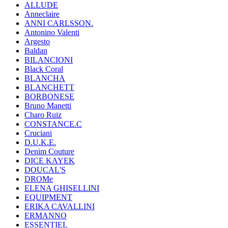
ALLUDE
Anneclaire
ANNI CARLSSON.
Antonino Valenti
Argesto
Baldan
BILANCIONI
Black Coral
BLANCHA
BLANCHETT
BORBONESE
Bruno Manetti
Charo Ruiz
CONSTANCE.C
Cruciani
D.U.K.E.
Denim Couture
DICE KAYEK
DOUCAL'S
DROMe
ELENA GHISELLINI
EQUIPMENT
ERIKA CAVALLINI
ERMANNO
ESSENTIEL