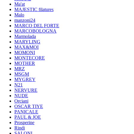
Ma'at
MAJESTIC filatures
Malo
manzoni24
MARCO DEL FORTE
MARCOBOLOGNA
Marmolada
MARYLING
MAX&MOI
MOMONI
MONTECORE
MOTHER
MRZ
MSGM
MYGREY
N21
NERVURE
NUDE
Orciani
OSCAR TIYE
PANICALE
PAUL & JOE
Prosperine
Rindi
SALONI