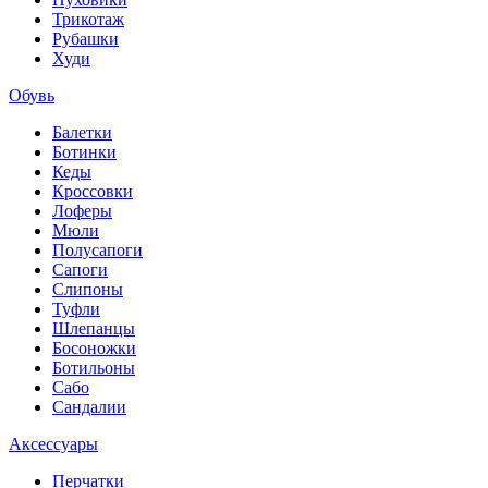
Трикотаж
Рубашки
Худи
Обувь
Балетки
Ботинки
Кеды
Кроссовки
Лоферы
Мюли
Полусапоги
Сапоги
Слипоны
Туфли
Шлепанцы
Босоножки
Ботильоны
Сабо
Сандалии
Аксессуары
Перчатки