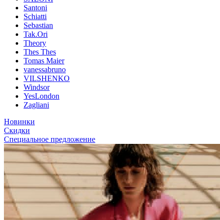
Santoni
Schiatti
Sebastian
Tak.Ori
Theory
Thes Thes
Tomas Maier
vanessabruno
VILSHENKO
Windsor
YesLondon
Zagliani
Новинки
Скидки
Специальное предложение