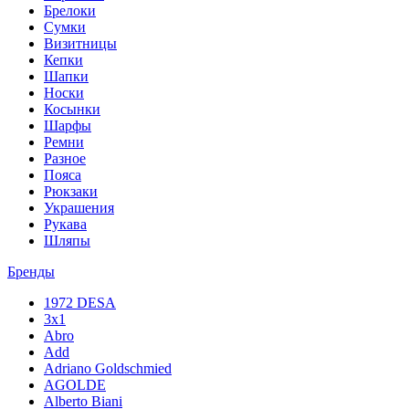
Брелоки
Сумки
Визитницы
Кепки
Шапки
Носки
Косынки
Шарфы
Ремни
Разное
Пояса
Рюкзаки
Украшения
Рукава
Шляпы
Бренды
1972 DESA
3x1
Abro
Add
Adriano Goldschmied
AGOLDE
Alberto Biani