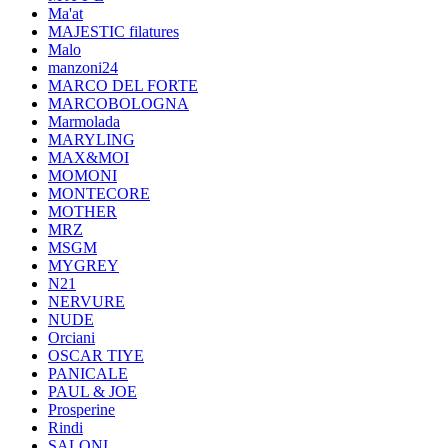
Ma'at
MAJESTIC filatures
Malo
manzoni24
MARCO DEL FORTE
MARCOBOLOGNA
Marmolada
MARYLING
MAX&MOI
MOMONI
MONTECORE
MOTHER
MRZ
MSGM
MYGREY
N21
NERVURE
NUDE
Orciani
OSCAR TIYE
PANICALE
PAUL & JOE
Prosperine
Rindi
SALONI