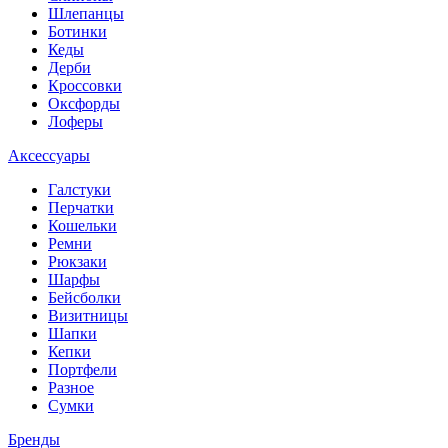
Шлепанцы
Ботинки
Кеды
Дерби
Кроссовки
Оксфорды
Лоферы
Аксессуары
Галстуки
Перчатки
Кошельки
Ремни
Рюкзаки
Шарфы
Бейсболки
Визитницы
Шапки
Кепки
Портфели
Разное
Сумки
Бренды