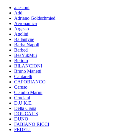
a.testoni
Add
Adriano Goldschmied
Aeronautica
Argesto
Attolini
Ballantyne
Barba Napoli
Barbed
BeaYukMui
Bertolo
BILANCIONI
Bruno Manetti
Cantarelli
CAPOBIANCO
Caruso
Claudio Marini
Cruciani
D.U.K.E.
Della Ciana
DOUCAL'S
DUNO
FABIANO RICCI
FEDELI