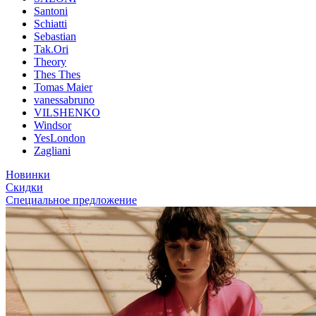
Santoni
Schiatti
Sebastian
Tak.Ori
Theory
Thes Thes
Tomas Maier
vanessabruno
VILSHENKO
Windsor
YesLondon
Zagliani
Новинки
Скидки
Специальное предложение