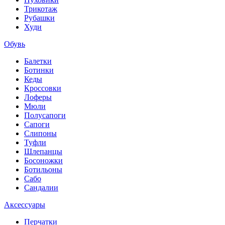
Трикотаж
Рубашки
Худи
Обувь
Балетки
Ботинки
Кеды
Кроссовки
Лоферы
Мюли
Полусапоги
Сапоги
Слипоны
Туфли
Шлепанцы
Босоножки
Ботильоны
Сабо
Сандалии
Аксессуары
Перчатки