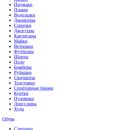
Пиджаки
Плащи
Водолазки
Джемперы
Сорочки
Джоггеры
Кардиганы
Майки
Ветровки
Футболки
Шорты
Поло
Бомберы
Рубашки
Свитшоты
Толстовки
Спортивные брюки
Куртки
Пуховики
Лонгсливы
Худи
Обувь
Слипоны