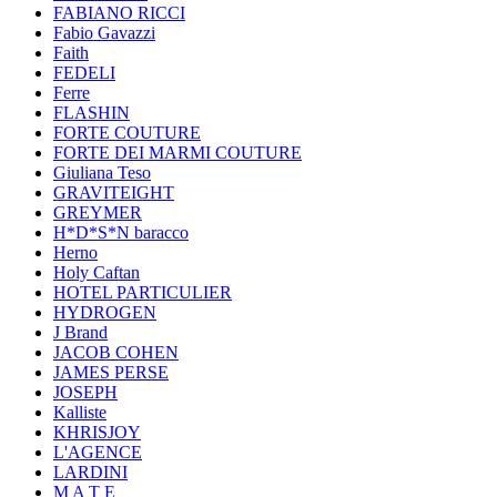
FABIANO RICCI
Fabio Gavazzi
Faith
FEDELI
Ferre
FLASHIN
FORTE COUTURE
FORTE DEI MARMI COUTURE
Giuliana Teso
GRAVITEIGHT
GREYMER
H*D*S*N baracco
Herno
Holy Caftan
HOTEL PARTICULIER
HYDROGEN
J Brand
JACOB COHEN
JAMES PERSE
JOSEPH
Kalliste
KHRISJOY
L'AGENCE
LARDINI
M A T E