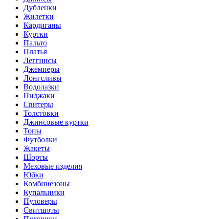
Дубленки
Жилетки
Кардиганы
Куртки
Пальто
Платья
Леггинсы
Джемперы
Лонгсливы
Водолазки
Пиджаки
Свитеры
Толстовки
Джинсовые куртки
Топы
Футболки
Жакеты
Шорты
Меховые изделия
Юбки
Комбинезоны
Купальники
Пуловеры
Свитшоты
Пуховики