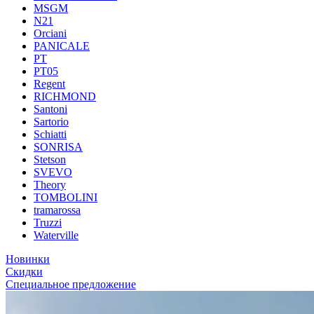
MSGM
N21
Orciani
PANICALE
PT
PT05
Regent
RICHMOND
Santoni
Sartorio
Schiatti
SONRISA
Stetson
SVEVO
Theory
TOMBOLINI
tramarossa
Truzzi
Waterville
Новинки
Скидки
Специальное предложение