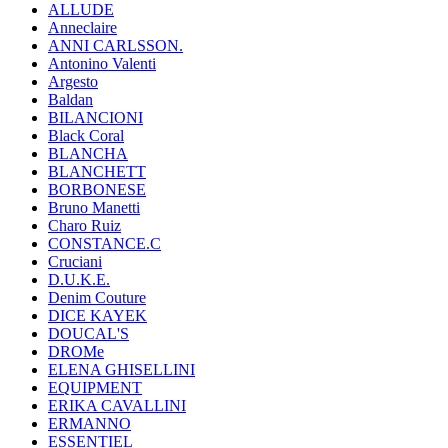
ALLUDE
Anneclaire
ANNI CARLSSON.
Antonino Valenti
Argesto
Baldan
BILANCIONI
Black Coral
BLANCHA
BLANCHETT
BORBONESE
Bruno Manetti
Charo Ruiz
CONSTANCE.C
Cruciani
D.U.K.E.
Denim Couture
DICE KAYEK
DOUCAL'S
DROMe
ELENA GHISELLINI
EQUIPMENT
ERIKA CAVALLINI
ERMANNO
ESSENTIEL