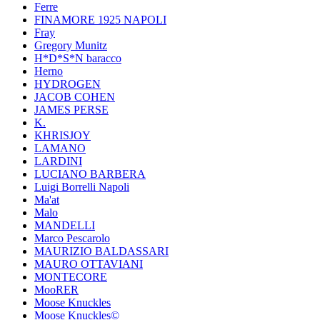
Ferre
FINAMORE 1925 NAPOLI
Fray
Gregory Munitz
H*D*S*N baracco
Herno
HYDROGEN
JACOB COHEN
JAMES PERSE
K.
KHRISJOY
LAMANO
LARDINI
LUCIANO BARBERA
Luigi Borrelli Napoli
Ma'at
Malo
MANDELLI
Marco Pescarolo
MAURIZIO BALDASSARI
MAURO OTTAVIANI
MONTECORE
MooRER
Moose Knuckles
Moose Knuckles©️