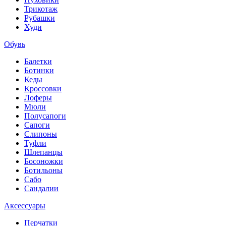
Трикотаж
Рубашки
Худи
Обувь
Балетки
Ботинки
Кеды
Кроссовки
Лоферы
Мюли
Полусапоги
Сапоги
Слипоны
Туфли
Шлепанцы
Босоножки
Ботильоны
Сабо
Сандалии
Аксессуары
Перчатки