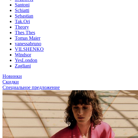
Santoni
Schiatti
Sebastian
Tak.Ori
Theory
Thes Thes
Tomas Maier
vanessabruno
VILSHENKO
Windsor
YesLondon
Zagliani
Новинки
Скидки
Специальное предложение