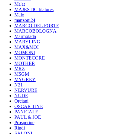
Ma'at
MAJESTIC filatures
Malo
manzoni24
MARCO DEL FORTE
MARCOBOLOGNA
Marmolada
MARYLING
MAX&MOI
MOMONI
MONTECORE
MOTHER
MRZ
MSGM
MYGREY
N21
NERVURE
NUDE
Orciani
OSCAR TIYE
PANICALE
PAUL & JOE
Prosperine
Rindi
SALONI