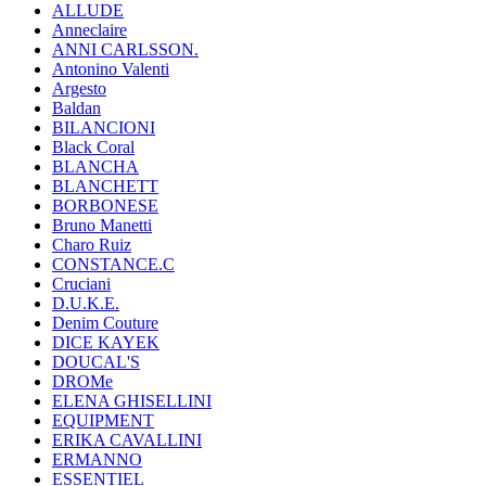
ALLUDE
Anneclaire
ANNI CARLSSON.
Antonino Valenti
Argesto
Baldan
BILANCIONI
Black Coral
BLANCHA
BLANCHETT
BORBONESE
Bruno Manetti
Charo Ruiz
CONSTANCE.C
Cruciani
D.U.K.E.
Denim Couture
DICE KAYEK
DOUCAL'S
DROMe
ELENA GHISELLINI
EQUIPMENT
ERIKA CAVALLINI
ERMANNO
ESSENTIEL