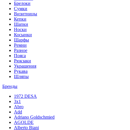
Брелоки
Сумки
Визитницы
Кепки
Шапки
Носки
Косынки
Шарфы
Ремни
Разное
Пояса
Рюкзаки
Украшения
Рукава
Шляпы
Бренды
1972 DESA
3x1
Abro
Add
Adriano Goldschmied
AGOLDE
Alberto Biani