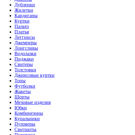
Дубленки
Жилетки
Кардиганы
Куртки
Пальто
Платья
Леггинсы
Джемперы
Лонгсливы
Водолазки
Пиджаки
Свитеры
Толстовки
Джинсовые куртки
Топы
Футболки
Жакеты
Шорты
Меховые изделия
Юбки
Комбинезоны
Купальники
Пуловеры
Свитшоты
Пуховики