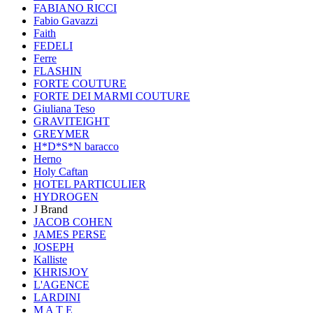
FABIANO RICCI
Fabio Gavazzi
Faith
FEDELI
Ferre
FLASHIN
FORTE COUTURE
FORTE DEI MARMI COUTURE
Giuliana Teso
GRAVITEIGHT
GREYMER
H*D*S*N baracco
Herno
Holy Caftan
HOTEL PARTICULIER
HYDROGEN
J Brand
JACOB COHEN
JAMES PERSE
JOSEPH
Kalliste
KHRISJOY
L'AGENCE
LARDINI
M A T E