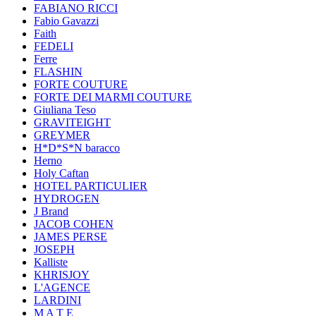
FABIANO RICCI
Fabio Gavazzi
Faith
FEDELI
Ferre
FLASHIN
FORTE COUTURE
FORTE DEI MARMI COUTURE
Giuliana Teso
GRAVITEIGHT
GREYMER
H*D*S*N baracco
Herno
Holy Caftan
HOTEL PARTICULIER
HYDROGEN
J Brand
JACOB COHEN
JAMES PERSE
JOSEPH
Kalliste
KHRISJOY
L'AGENCE
LARDINI
M A T E