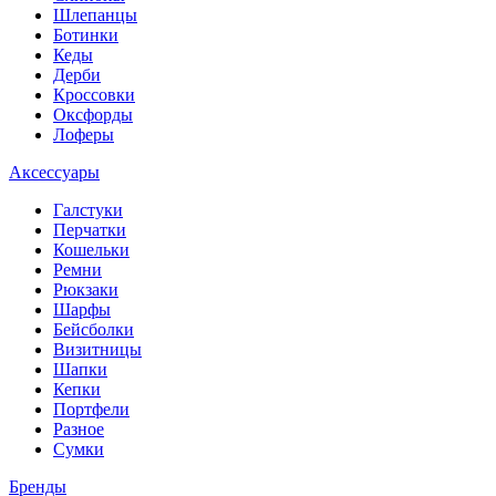
Шлепанцы
Ботинки
Кеды
Дерби
Кроссовки
Оксфорды
Лоферы
Аксессуары
Галстуки
Перчатки
Кошельки
Ремни
Рюкзаки
Шарфы
Бейсболки
Визитницы
Шапки
Кепки
Портфели
Разное
Сумки
Бренды