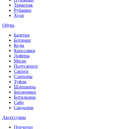
Трикотаж
Рубашки
Худи
Обувь
Балетки
Ботинки
Кеды
Кроссовки
Лоферы
Мюли
Полусапоги
Сапоги
Слипоны
Туфли
Шлепанцы
Босоножки
Ботильоны
Сабо
Сандалии
Аксессуары
Перчатки