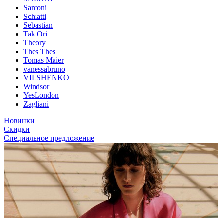
Santoni
Schiatti
Sebastian
Tak.Ori
Theory
Thes Thes
Tomas Maier
vanessabruno
VILSHENKO
Windsor
YesLondon
Zagliani
Новинки
Скидки
Специальное предложение