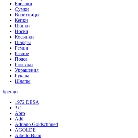
Брелоки
Сумки
Визитницы
Кепки
Шапки
Носки
Косынки
Шарфы
Ремни
Разное
Пояса
Рюкзаки
Украшения
Рукава
Шляпы
Бренды
1972 DESA
3x1
Abro
Add
Adriano Goldschmied
AGOLDE
Alberto Biani