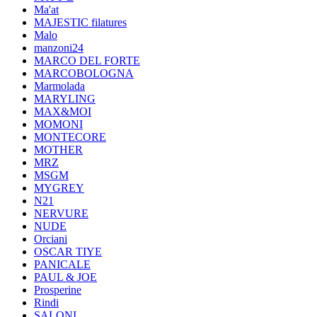
Ma'at
MAJESTIC filatures
Malo
manzoni24
MARCO DEL FORTE
MARCOBOLOGNA
Marmolada
MARYLING
MAX&MOI
MOMONI
MONTECORE
MOTHER
MRZ
MSGM
MYGREY
N21
NERVURE
NUDE
Orciani
OSCAR TIYE
PANICALE
PAUL & JOE
Prosperine
Rindi
SALONI