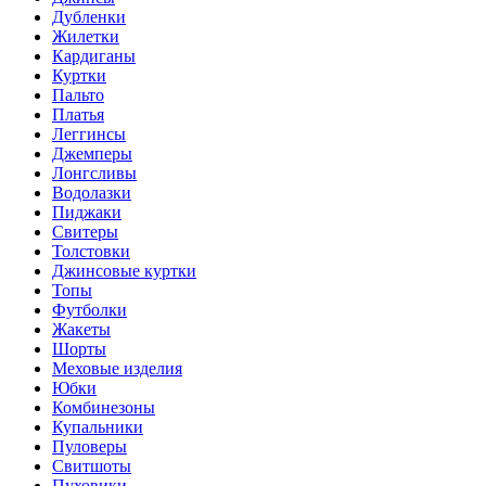
Дубленки
Жилетки
Кардиганы
Куртки
Пальто
Платья
Леггинсы
Джемперы
Лонгсливы
Водолазки
Пиджаки
Свитеры
Толстовки
Джинсовые куртки
Топы
Футболки
Жакеты
Шорты
Меховые изделия
Юбки
Комбинезоны
Купальники
Пуловеры
Свитшоты
Пуховики