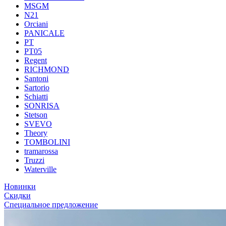
MSGM
N21
Orciani
PANICALE
PT
PT05
Regent
RICHMOND
Santoni
Sartorio
Schiatti
SONRISA
Stetson
SVEVO
Theory
TOMBOLINI
tramarossa
Truzzi
Waterville
Новинки
Скидки
Специальное предложение