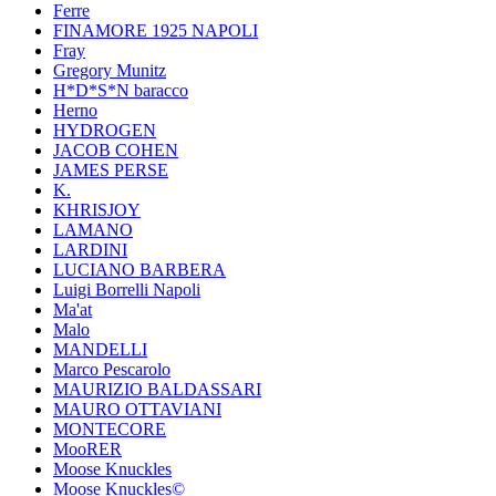
Ferre
FINAMORE 1925 NAPOLI
Fray
Gregory Munitz
H*D*S*N baracco
Herno
HYDROGEN
JACOB COHEN
JAMES PERSE
K.
KHRISJOY
LAMANO
LARDINI
LUCIANO BARBERA
Luigi Borrelli Napoli
Ma'at
Malo
MANDELLI
Marco Pescarolo
MAURIZIO BALDASSARI
MAURO OTTAVIANI
MONTECORE
MooRER
Moose Knuckles
Moose Knuckles©️