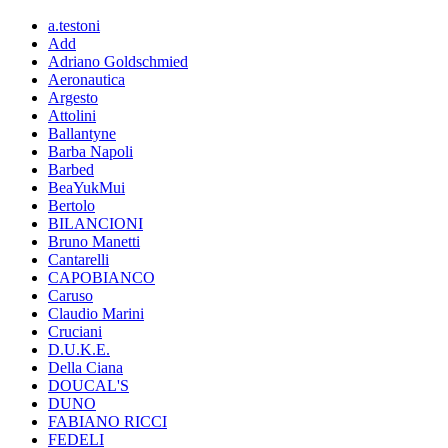
a.testoni
Add
Adriano Goldschmied
Aeronautica
Argesto
Attolini
Ballantyne
Barba Napoli
Barbed
BeaYukMui
Bertolo
BILANCIONI
Bruno Manetti
Cantarelli
CAPOBIANCO
Caruso
Claudio Marini
Cruciani
D.U.K.E.
Della Ciana
DOUCAL'S
DUNO
FABIANO RICCI
FEDELI