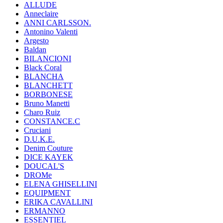
ALLUDE
Anneclaire
ANNI CARLSSON.
Antonino Valenti
Argesto
Baldan
BILANCIONI
Black Coral
BLANCHA
BLANCHETT
BORBONESE
Bruno Manetti
Charo Ruiz
CONSTANCE.C
Cruciani
D.U.K.E.
Denim Couture
DICE KAYEK
DOUCAL'S
DROMe
ELENA GHISELLINI
EQUIPMENT
ERIKA CAVALLINI
ERMANNO
ESSENTIEL