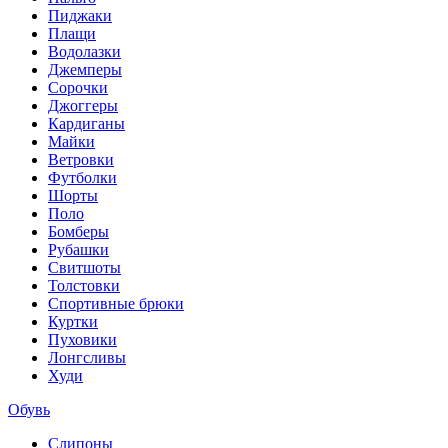
Пиджаки
Плащи
Водолазки
Джемперы
Сорочки
Джоггеры
Кардиганы
Майки
Ветровки
Футболки
Шорты
Поло
Бомберы
Рубашки
Свитшоты
Толстовки
Спортивные брюки
Куртки
Пуховики
Лонгсливы
Худи
Обувь
Слипоны