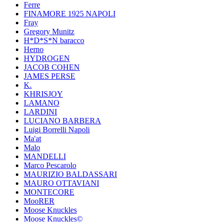
Ferre
FINAMORE 1925 NAPOLI
Fray
Gregory Munitz
H*D*S*N baracco
Herno
HYDROGEN
JACOB COHEN
JAMES PERSE
K.
KHRISJOY
LAMANO
LARDINI
LUCIANO BARBERA
Luigi Borrelli Napoli
Ma'at
Malo
MANDELLI
Marco Pescarolo
MAURIZIO BALDASSARI
MAURO OTTAVIANI
MONTECORE
MooRER
Moose Knuckles
Moose Knuckles©️