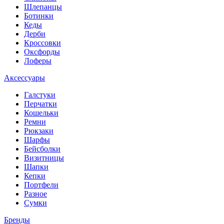
Шлепанцы
Ботинки
Кеды
Дерби
Кроссовки
Оксфорды
Лоферы
Аксессуары
Галстуки
Перчатки
Кошельки
Ремни
Рюкзаки
Шарфы
Бейсболки
Визитницы
Шапки
Кепки
Портфели
Разное
Сумки
Бренды