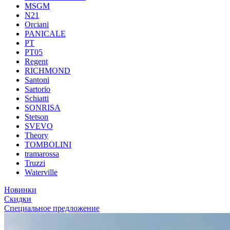
MSGM
N21
Orciani
PANICALE
PT
PT05
Regent
RICHMOND
Santoni
Sartorio
Schiatti
SONRISA
Stetson
SVEVO
Theory
TOMBOLINI
tramarossa
Truzzi
Waterville
Новинки
Скидки
Специальное предложение