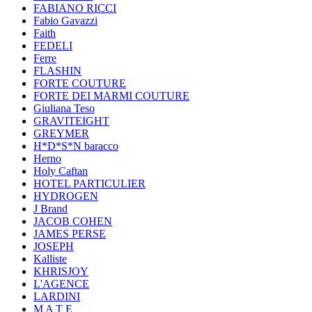
FABIANO RICCI
Fabio Gavazzi
Faith
FEDELI
Ferre
FLASHIN
FORTE COUTURE
FORTE DEI MARMI COUTURE
Giuliana Teso
GRAVITEIGHT
GREYMER
H*D*S*N baracco
Herno
Holy Caftan
HOTEL PARTICULIER
HYDROGEN
J Brand
JACOB COHEN
JAMES PERSE
JOSEPH
Kalliste
KHRISJOY
L'AGENCE
LARDINI
M A T E