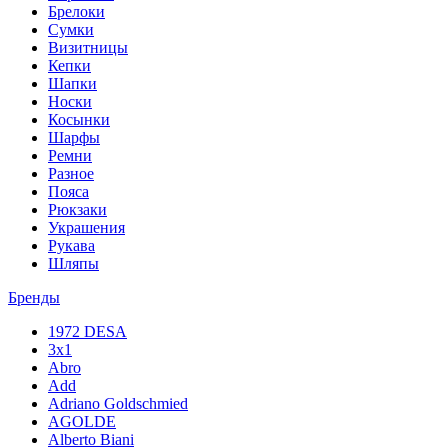
Брелоки
Сумки
Визитницы
Кепки
Шапки
Носки
Косынки
Шарфы
Ремни
Разное
Пояса
Рюкзаки
Украшения
Рукава
Шляпы
Бренды
1972 DESA
3x1
Abro
Add
Adriano Goldschmied
AGOLDE
Alberto Biani