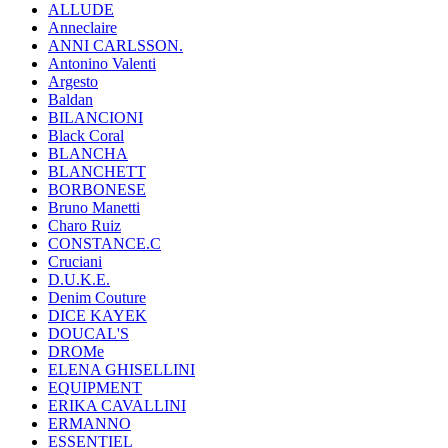
ALLUDE
Anneclaire
ANNI CARLSSON.
Antonino Valenti
Argesto
Baldan
BILANCIONI
Black Coral
BLANCHA
BLANCHETT
BORBONESE
Bruno Manetti
Charo Ruiz
CONSTANCE.C
Cruciani
D.U.K.E.
Denim Couture
DICE KAYEK
DOUCAL'S
DROMe
ELENA GHISELLINI
EQUIPMENT
ERIKA CAVALLINI
ERMANNO
ESSENTIEL