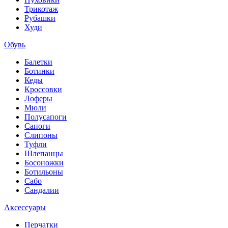
Трикотаж
Рубашки
Худи
Обувь
Балетки
Ботинки
Кеды
Кроссовки
Лоферы
Мюли
Полусапоги
Сапоги
Слипоны
Туфли
Шлепанцы
Босоножки
Ботильоны
Сабо
Сандалии
Аксессуары
Перчатки