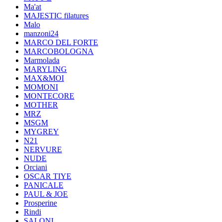
Ma'at
MAJESTIC filatures
Malo
manzoni24
MARCO DEL FORTE
MARCOBOLOGNA
Marmolada
MARYLING
MAX&MOI
MOMONI
MONTECORE
MOTHER
MRZ
MSGM
MYGREY
N21
NERVURE
NUDE
Orciani
OSCAR TIYE
PANICALE
PAUL & JOE
Prosperine
Rindi
SALONI