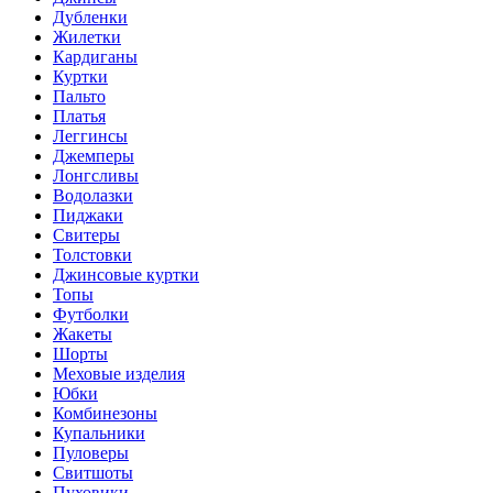
Дубленки
Жилетки
Кардиганы
Куртки
Пальто
Платья
Леггинсы
Джемперы
Лонгсливы
Водолазки
Пиджаки
Свитеры
Толстовки
Джинсовые куртки
Топы
Футболки
Жакеты
Шорты
Меховые изделия
Юбки
Комбинезоны
Купальники
Пуловеры
Свитшоты
Пуховики