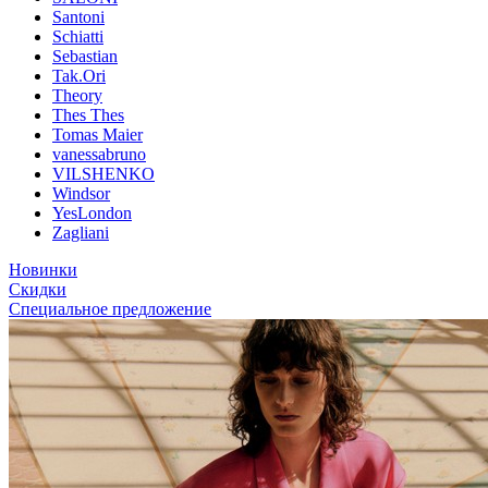
Santoni
Schiatti
Sebastian
Tak.Ori
Theory
Thes Thes
Tomas Maier
vanessabruno
VILSHENKO
Windsor
YesLondon
Zagliani
Новинки
Скидки
Специальное предложение