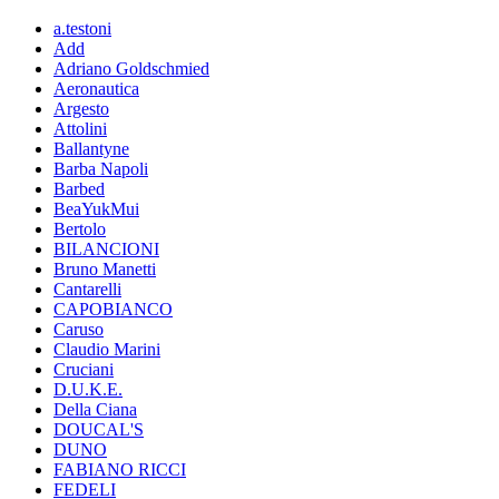
a.testoni
Add
Adriano Goldschmied
Aeronautica
Argesto
Attolini
Ballantyne
Barba Napoli
Barbed
BeaYukMui
Bertolo
BILANCIONI
Bruno Manetti
Cantarelli
CAPOBIANCO
Caruso
Claudio Marini
Cruciani
D.U.K.E.
Della Ciana
DOUCAL'S
DUNO
FABIANO RICCI
FEDELI