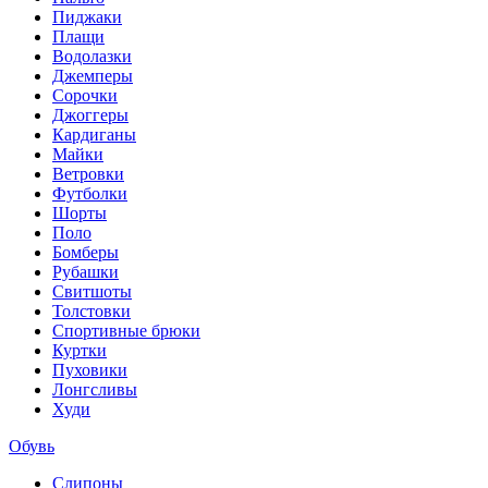
Пиджаки
Плащи
Водолазки
Джемперы
Сорочки
Джоггеры
Кардиганы
Майки
Ветровки
Футболки
Шорты
Поло
Бомберы
Рубашки
Свитшоты
Толстовки
Спортивные брюки
Куртки
Пуховики
Лонгсливы
Худи
Обувь
Слипоны