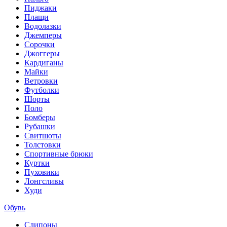
Пиджаки
Плащи
Водолазки
Джемперы
Сорочки
Джоггеры
Кардиганы
Майки
Ветровки
Футболки
Шорты
Поло
Бомберы
Рубашки
Свитшоты
Толстовки
Спортивные брюки
Куртки
Пуховики
Лонгсливы
Худи
Обувь
Слипоны