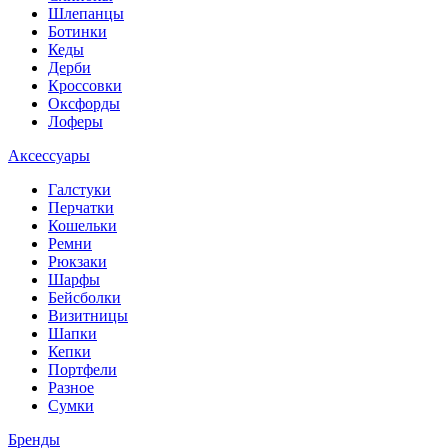
Шлепанцы
Ботинки
Кеды
Дерби
Кроссовки
Оксфорды
Лоферы
Аксессуары
Галстуки
Перчатки
Кошельки
Ремни
Рюкзаки
Шарфы
Бейсболки
Визитницы
Шапки
Кепки
Портфели
Разное
Сумки
Бренды