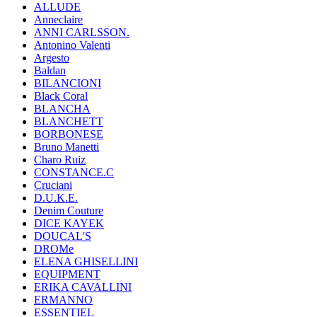
ALLUDE
Anneclaire
ANNI CARLSSON.
Antonino Valenti
Argesto
Baldan
BILANCIONI
Black Coral
BLANCHA
BLANCHETT
BORBONESE
Bruno Manetti
Charo Ruiz
CONSTANCE.C
Cruciani
D.U.K.E.
Denim Couture
DICE KAYEK
DOUCAL'S
DROMe
ELENA GHISELLINI
EQUIPMENT
ERIKA CAVALLINI
ERMANNO
ESSENTIEL