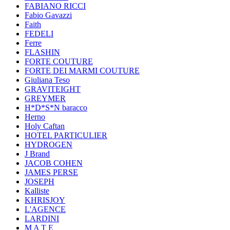
FABIANO RICCI
Fabio Gavazzi
Faith
FEDELI
Ferre
FLASHIN
FORTE COUTURE
FORTE DEI MARMI COUTURE
Giuliana Teso
GRAVITEIGHT
GREYMER
H*D*S*N baracco
Herno
Holy Caftan
HOTEL PARTICULIER
HYDROGEN
J Brand
JACOB COHEN
JAMES PERSE
JOSEPH
Kalliste
KHRISJOY
L'AGENCE
LARDINI
M A T E