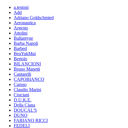
a.testoni
Add
Adriano Goldschmied
Aeronautica
Argesto
Attolini
Ballantyne
Barba Napoli
Barbed
BeaYukMui
Bertolo
BILANCIONI
Bruno Manetti
Cantarelli
CAPOBIANCO
Caruso
Claudio Marini
Cruciani
D.U.K.E.
Della Ciana
DOUCAL'S
DUNO
FABIANO RICCI
FEDELI