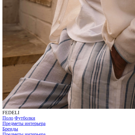
FEDELI
Поло
Футболки
Предметы интерьера
Бренды
Предметы интерьера