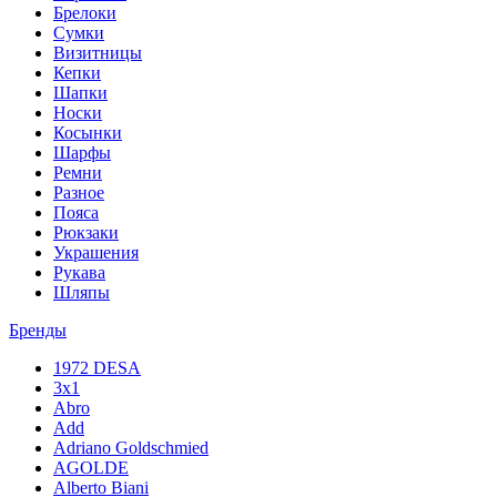
Брелоки
Сумки
Визитницы
Кепки
Шапки
Носки
Косынки
Шарфы
Ремни
Разное
Пояса
Рюкзаки
Украшения
Рукава
Шляпы
Бренды
1972 DESA
3x1
Abro
Add
Adriano Goldschmied
AGOLDE
Alberto Biani