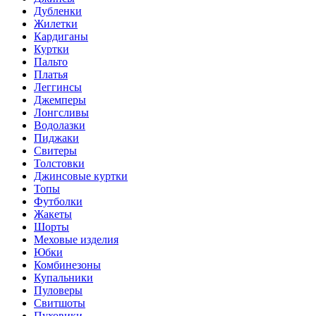
Дубленки
Жилетки
Кардиганы
Куртки
Пальто
Платья
Леггинсы
Джемперы
Лонгсливы
Водолазки
Пиджаки
Свитеры
Толстовки
Джинсовые куртки
Топы
Футболки
Жакеты
Шорты
Меховые изделия
Юбки
Комбинезоны
Купальники
Пуловеры
Свитшоты
Пуховики