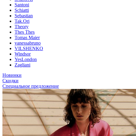
Santoni
Schiatti
Sebastian
Tak.Ori
Theory
Thes Thes
Tomas Maier
vanessabruno
VILSHENKO
Windsor
YesLondon
Zagliani
Новинки
Скидки
Специальное предложение