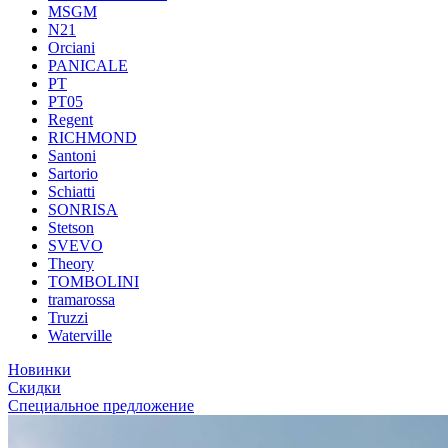
MSGM
N21
Orciani
PANICALE
PT
PT05
Regent
RICHMOND
Santoni
Sartorio
Schiatti
SONRISA
Stetson
SVEVO
Theory
TOMBOLINI
tramarossa
Truzzi
Waterville
Новинки
Скидки
Специальное предложение