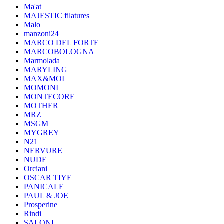
Ma'at
MAJESTIC filatures
Malo
manzoni24
MARCO DEL FORTE
MARCOBOLOGNA
Marmolada
MARYLING
MAX&MOI
MOMONI
MONTECORE
MOTHER
MRZ
MSGM
MYGREY
N21
NERVURE
NUDE
Orciani
OSCAR TIYE
PANICALE
PAUL & JOE
Prosperine
Rindi
SALONI