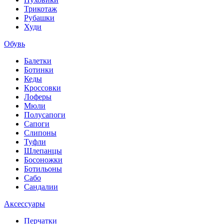
Трикотаж
Рубашки
Худи
Обувь
Балетки
Ботинки
Кеды
Кроссовки
Лоферы
Мюли
Полусапоги
Сапоги
Слипоны
Туфли
Шлепанцы
Босоножки
Ботильоны
Сабо
Сандалии
Аксессуары
Перчатки