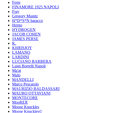
Ferre
FINAMORE 1925 NAPOLI
Fray
Gregory Munitz
H*D*S*N baracco
Herno
HYDROGEN
JACOB COHEN
JAMES PERSE
K.
KHRISJOY
LAMANO
LARDINI
LUCIANO BARBERA
Luigi Borrelli Napoli
Ma'at
Malo
MANDELLI
Marco Pescarolo
MAURIZIO BALDASSARI
MAURO OTTAVIANI
MONTECORE
MooRER
Moose Knuckles
Moose Knuckles©️