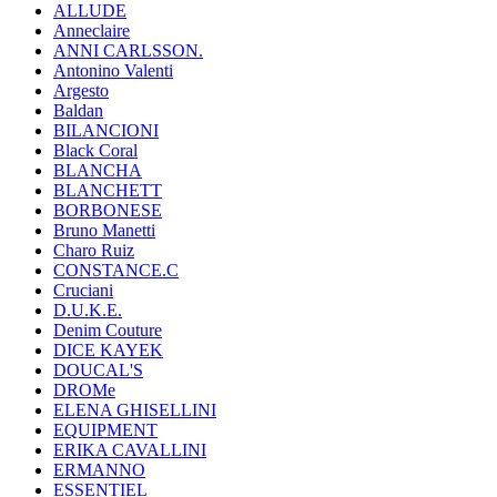
ALLUDE
Anneclaire
ANNI CARLSSON.
Antonino Valenti
Argesto
Baldan
BILANCIONI
Black Coral
BLANCHA
BLANCHETT
BORBONESE
Bruno Manetti
Charo Ruiz
CONSTANCE.C
Cruciani
D.U.K.E.
Denim Couture
DICE KAYEK
DOUCAL'S
DROMe
ELENA GHISELLINI
EQUIPMENT
ERIKA CAVALLINI
ERMANNO
ESSENTIEL