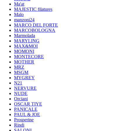
Ma'at
MAJESTIC filatures
Malo
manzoni24
MARCO DEL FORTE
MARCOBOLOGNA
Marmolada
MARYLING
MAX&MOI
MOMONI
MONTECORE
MOTHER
MRZ
MSGM
MYGREY
N21
NERVURE
NUDE
Orciani
OSCAR TIYE
PANICALE
PAUL & JOE
Prosperine
Rindi
SALONI