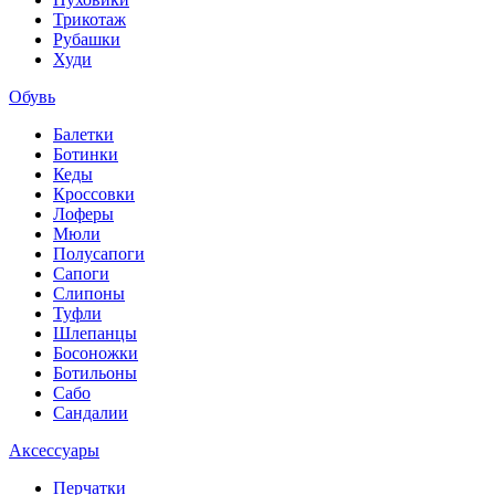
Трикотаж
Рубашки
Худи
Обувь
Балетки
Ботинки
Кеды
Кроссовки
Лоферы
Мюли
Полусапоги
Сапоги
Слипоны
Туфли
Шлепанцы
Босоножки
Ботильоны
Сабо
Сандалии
Аксессуары
Перчатки