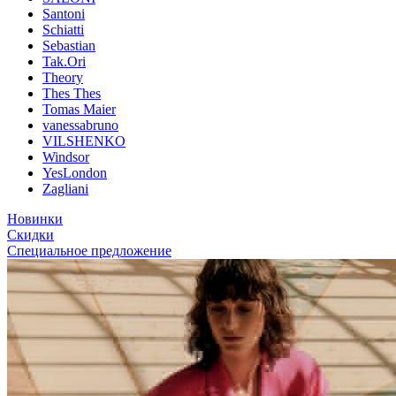
Santoni
Schiatti
Sebastian
Tak.Ori
Theory
Thes Thes
Tomas Maier
vanessabruno
VILSHENKO
Windsor
YesLondon
Zagliani
Новинки
Скидки
Специальное предложение