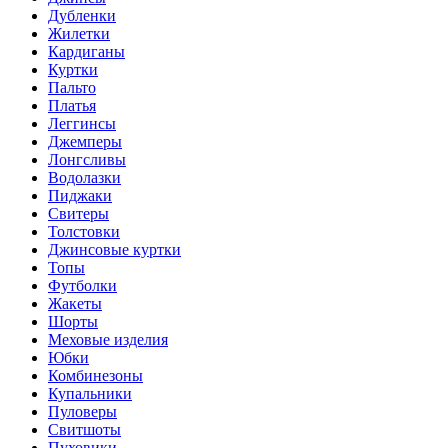
Дубленки
Жилетки
Кардиганы
Куртки
Пальто
Платья
Леггинсы
Джемперы
Лонгсливы
Водолазки
Пиджаки
Свитеры
Толстовки
Джинсовые куртки
Топы
Футболки
Жакеты
Шорты
Меховые изделия
Юбки
Комбинезоны
Купальники
Пуловеры
Свитшоты
Пуховики