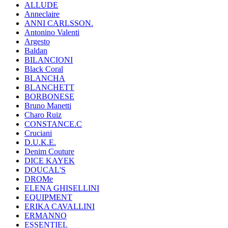
ALLUDE
Anneclaire
ANNI CARLSSON.
Antonino Valenti
Argesto
Baldan
BILANCIONI
Black Coral
BLANCHA
BLANCHETT
BORBONESE
Bruno Manetti
Charo Ruiz
CONSTANCE.C
Cruciani
D.U.K.E.
Denim Couture
DICE KAYEK
DOUCAL'S
DROMe
ELENA GHISELLINI
EQUIPMENT
ERIKA CAVALLINI
ERMANNO
ESSENTIEL