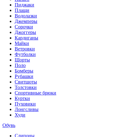
Пиджаки
Плащи
Водолазки
Джемперы
Сорочки
Джоггеры
Кардиганы
Майки
Ветровки
Футболки
Шорты
Поло
Бомберы
Рубашки
Свитшоты
Толстовки
Спортивные брюки
Куртки
Пуховики
Лонгсливы
Худи
Обувь
Слипоны