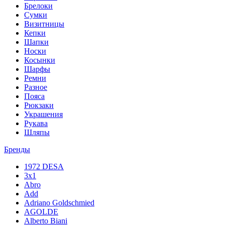
Брелоки
Сумки
Визитницы
Кепки
Шапки
Носки
Косынки
Шарфы
Ремни
Разное
Пояса
Рюкзаки
Украшения
Рукава
Шляпы
Бренды
1972 DESA
3x1
Abro
Add
Adriano Goldschmied
AGOLDE
Alberto Biani