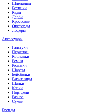
Шлепанцы
Ботинки
Кеды
Дерби
Кроссовки
Оксфорды
Лоферы
Аксессуары
Галстуки
Перчатки
Кошельки
Ремни
Рюкзаки
Шарфы
Бейсболки
Визитницы
Шапки
Кепки
Портфели
Разное
Сумки
Бренды