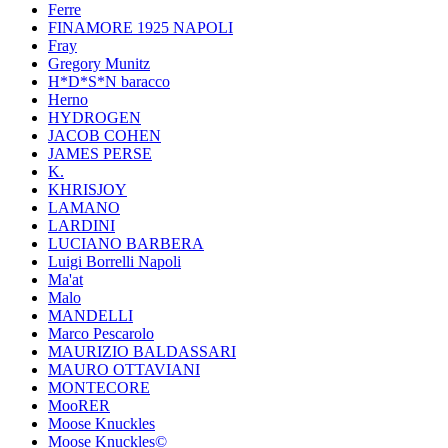
Ferre
FINAMORE 1925 NAPOLI
Fray
Gregory Munitz
H*D*S*N baracco
Herno
HYDROGEN
JACOB COHEN
JAMES PERSE
K.
KHRISJOY
LAMANO
LARDINI
LUCIANO BARBERA
Luigi Borrelli Napoli
Ma'at
Malo
MANDELLI
Marco Pescarolo
MAURIZIO BALDASSARI
MAURO OTTAVIANI
MONTECORE
MooRER
Moose Knuckles
Moose Knuckles©️