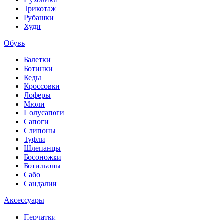
Трикотаж
Рубашки
Худи
Обувь
Балетки
Ботинки
Кеды
Кроссовки
Лоферы
Мюли
Полусапоги
Сапоги
Слипоны
Туфли
Шлепанцы
Босоножки
Ботильоны
Сабо
Сандалии
Аксессуары
Перчатки