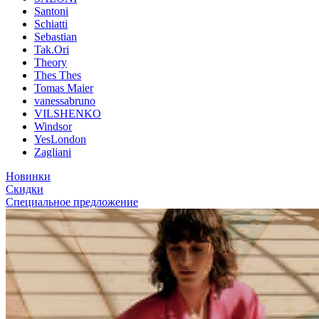
Santoni
Schiatti
Sebastian
Tak.Ori
Theory
Thes Thes
Tomas Maier
vanessabruno
VILSHENKO
Windsor
YesLondon
Zagliani
Новинки
Скидки
Специальное предложение