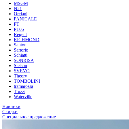
MSGM
N21
Orciani
PANICALE
PT
PT05
Regent
RICHMOND
Santoni
Sartorio
Schiatti
SONRISA
Stetson
SVEVO
Theory
TOMBOLINI
tramarossa
Truzzi
Waterville
Новинки
Скидки
Специальное предложение