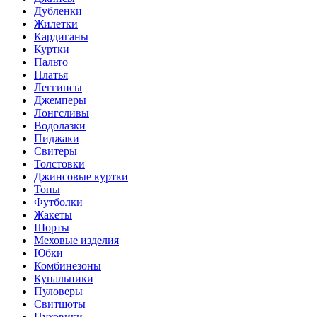
Дубленки
Жилетки
Кардиганы
Куртки
Пальто
Платья
Леггинсы
Джемперы
Лонгсливы
Водолазки
Пиджаки
Свитеры
Толстовки
Джинсовые куртки
Топы
Футболки
Жакеты
Шорты
Меховые изделия
Юбки
Комбинезоны
Купальники
Пуловеры
Свитшоты
Пуховики