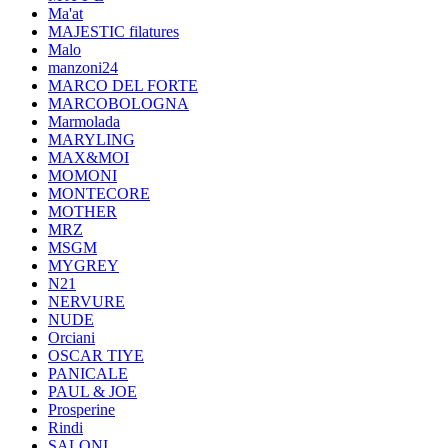
Ma'at
MAJESTIC filatures
Malo
manzoni24
MARCO DEL FORTE
MARCOBOLOGNA
Marmolada
MARYLING
MAX&MOI
MOMONI
MONTECORE
MOTHER
MRZ
MSGM
MYGREY
N21
NERVURE
NUDE
Orciani
OSCAR TIYE
PANICALE
PAUL & JOE
Prosperine
Rindi
SALONI