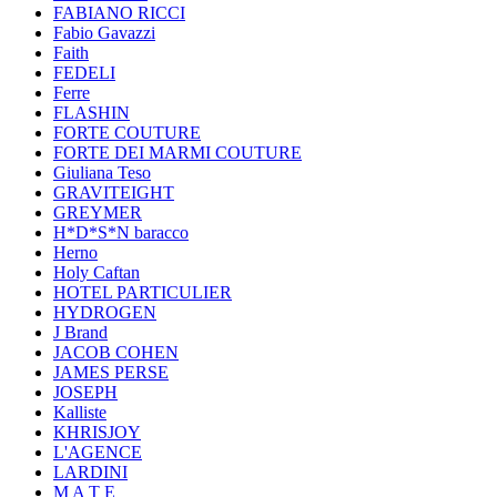
FABIANO RICCI
Fabio Gavazzi
Faith
FEDELI
Ferre
FLASHIN
FORTE COUTURE
FORTE DEI MARMI COUTURE
Giuliana Teso
GRAVITEIGHT
GREYMER
H*D*S*N baracco
Herno
Holy Caftan
HOTEL PARTICULIER
HYDROGEN
J Brand
JACOB COHEN
JAMES PERSE
JOSEPH
Kalliste
KHRISJOY
L'AGENCE
LARDINI
M A T E