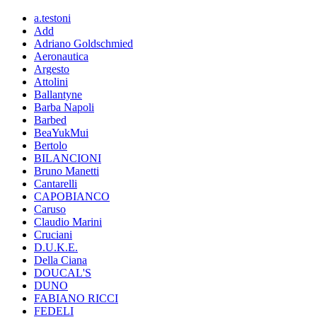
a.testoni
Add
Adriano Goldschmied
Aeronautica
Argesto
Attolini
Ballantyne
Barba Napoli
Barbed
BeaYukMui
Bertolo
BILANCIONI
Bruno Manetti
Cantarelli
CAPOBIANCO
Caruso
Claudio Marini
Cruciani
D.U.K.E.
Della Ciana
DOUCAL'S
DUNO
FABIANO RICCI
FEDELI