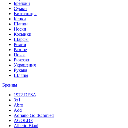
Брелоки
Сумки
Визитницы
Кепки
Шапки
Носки
Косынки
Шарфы
Ремни
Разное
Пояса
Рюкзаки
Украшения
Рукава
Шляпы
Бренды
1972 DESA
3x1
Abro
Add
Adriano Goldschmied
AGOLDE
Alberto Biani