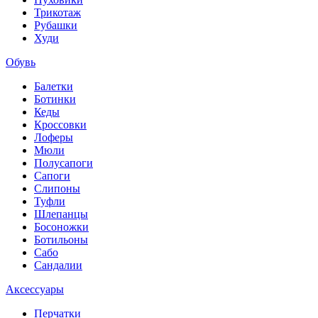
Трикотаж
Рубашки
Худи
Обувь
Балетки
Ботинки
Кеды
Кроссовки
Лоферы
Мюли
Полусапоги
Сапоги
Слипоны
Туфли
Шлепанцы
Босоножки
Ботильоны
Сабо
Сандалии
Аксессуары
Перчатки