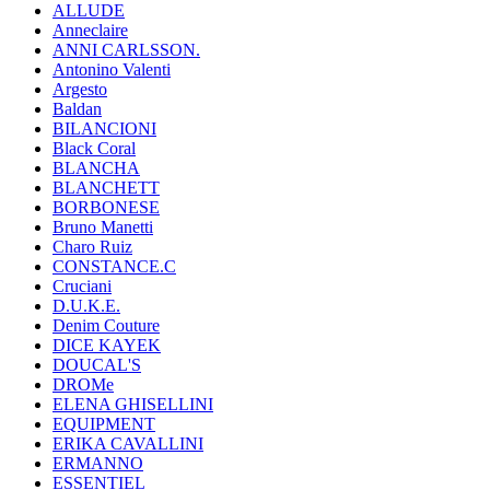
ALLUDE
Anneclaire
ANNI CARLSSON.
Antonino Valenti
Argesto
Baldan
BILANCIONI
Black Coral
BLANCHA
BLANCHETT
BORBONESE
Bruno Manetti
Charo Ruiz
CONSTANCE.C
Cruciani
D.U.K.E.
Denim Couture
DICE KAYEK
DOUCAL'S
DROMe
ELENA GHISELLINI
EQUIPMENT
ERIKA CAVALLINI
ERMANNO
ESSENTIEL