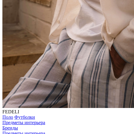
FEDELI
Поло
Футболки
Предметы интерьера
Бренды
Предметы интерьера