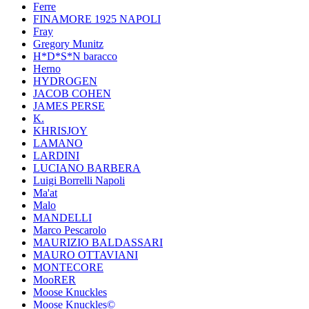
Ferre
FINAMORE 1925 NAPOLI
Fray
Gregory Munitz
H*D*S*N baracco
Herno
HYDROGEN
JACOB COHEN
JAMES PERSE
K.
KHRISJOY
LAMANO
LARDINI
LUCIANO BARBERA
Luigi Borrelli Napoli
Ma'at
Malo
MANDELLI
Marco Pescarolo
MAURIZIO BALDASSARI
MAURO OTTAVIANI
MONTECORE
MooRER
Moose Knuckles
Moose Knuckles©️