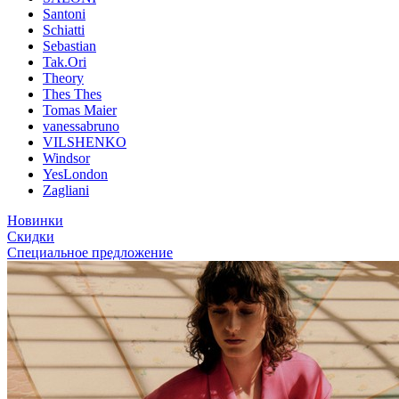
Santoni
Schiatti
Sebastian
Tak.Ori
Theory
Thes Thes
Tomas Maier
vanessabruno
VILSHENKO
Windsor
YesLondon
Zagliani
Новинки
Скидки
Специальное предложение