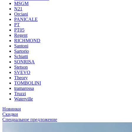
MSGM
N21
Orciani
PANICALE
PT
PT05
Regent
RICHMOND
Santoni
Sartorio
Schiatti
SONRISA
Stetson
SVEVO
Theory
TOMBOLINI
tramarossa
Truzzi
Waterville
Новинки
Скидки
Специальное предложение