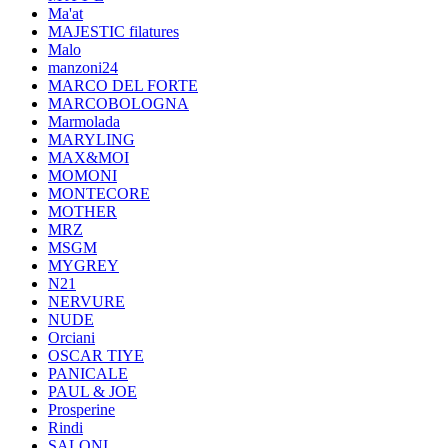
Ma'at
MAJESTIC filatures
Malo
manzoni24
MARCO DEL FORTE
MARCOBOLOGNA
Marmolada
MARYLING
MAX&MOI
MOMONI
MONTECORE
MOTHER
MRZ
MSGM
MYGREY
N21
NERVURE
NUDE
Orciani
OSCAR TIYE
PANICALE
PAUL & JOE
Prosperine
Rindi
SALONI