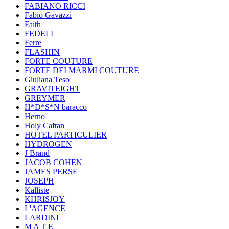
FABIANO RICCI
Fabio Gavazzi
Faith
FEDELI
Ferre
FLASHIN
FORTE COUTURE
FORTE DEI MARMI COUTURE
Giuliana Teso
GRAVITEIGHT
GREYMER
H*D*S*N baracco
Herno
Holy Caftan
HOTEL PARTICULIER
HYDROGEN
J Brand
JACOB COHEN
JAMES PERSE
JOSEPH
Kalliste
KHRISJOY
L'AGENCE
LARDINI
M A T E