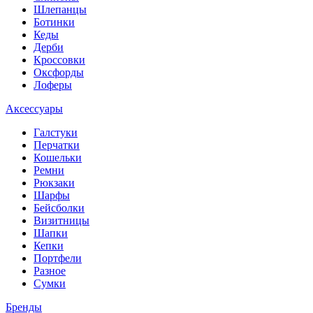
Шлепанцы
Ботинки
Кеды
Дерби
Кроссовки
Оксфорды
Лоферы
Аксессуары
Галстуки
Перчатки
Кошельки
Ремни
Рюкзаки
Шарфы
Бейсболки
Визитницы
Шапки
Кепки
Портфели
Разное
Сумки
Бренды