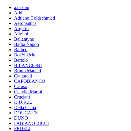
a.testoni
Add
Adriano Goldschmied
Aeronautica
Argesto
Attolini
Ballantyne
Barba Napoli
Barbed
BeaYukMui
Bertolo
BILANCIONI
Bruno Manetti
Cantarelli
CAPOBIANCO
Caruso
Claudio Marini
Cruciani
D.U.K.E.
Della Ciana
DOUCAL'S
DUNO
FABIANO RICCI
FEDELI