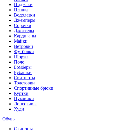
Пиджаки
Плащи
Водолазки
Джемперы
Сорочки
Джоггеры
Кардиганы
Майки
Ветровки
Футболки
Шорты
Поло
Бомберы
Рубашки
Свитшоты
Толстовки
Спортивные брюки
Куртки
Пуховики
Лонгсливы
Худи
Обувь
Слипоны