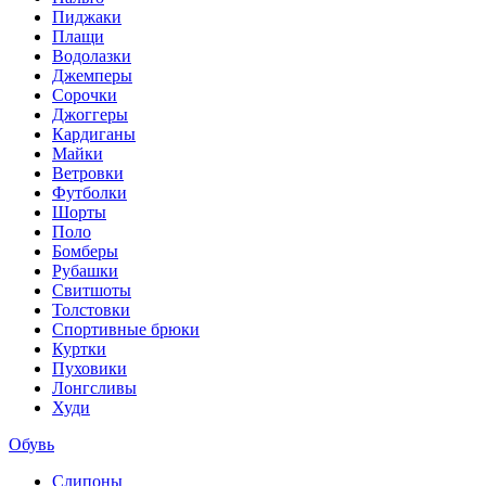
Пиджаки
Плащи
Водолазки
Джемперы
Сорочки
Джоггеры
Кардиганы
Майки
Ветровки
Футболки
Шорты
Поло
Бомберы
Рубашки
Свитшоты
Толстовки
Спортивные брюки
Куртки
Пуховики
Лонгсливы
Худи
Обувь
Слипоны