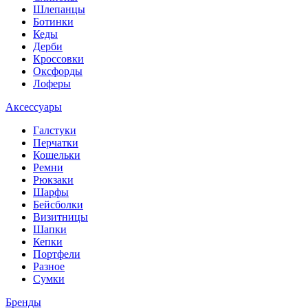
Шлепанцы
Ботинки
Кеды
Дерби
Кроссовки
Оксфорды
Лоферы
Аксессуары
Галстуки
Перчатки
Кошельки
Ремни
Рюкзаки
Шарфы
Бейсболки
Визитницы
Шапки
Кепки
Портфели
Разное
Сумки
Бренды