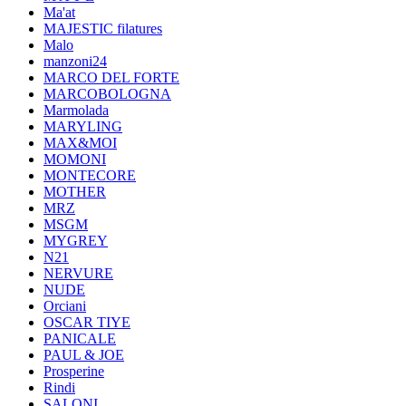
Ma'at
MAJESTIC filatures
Malo
manzoni24
MARCO DEL FORTE
MARCOBOLOGNA
Marmolada
MARYLING
MAX&MOI
MOMONI
MONTECORE
MOTHER
MRZ
MSGM
MYGREY
N21
NERVURE
NUDE
Orciani
OSCAR TIYE
PANICALE
PAUL & JOE
Prosperine
Rindi
SALONI