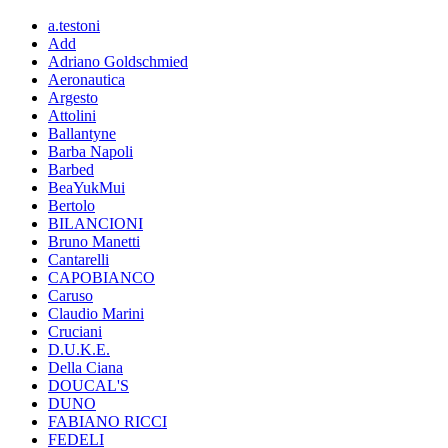
a.testoni
Add
Adriano Goldschmied
Aeronautica
Argesto
Attolini
Ballantyne
Barba Napoli
Barbed
BeaYukMui
Bertolo
BILANCIONI
Bruno Manetti
Cantarelli
CAPOBIANCO
Caruso
Claudio Marini
Cruciani
D.U.K.E.
Della Ciana
DOUCAL'S
DUNO
FABIANO RICCI
FEDELI