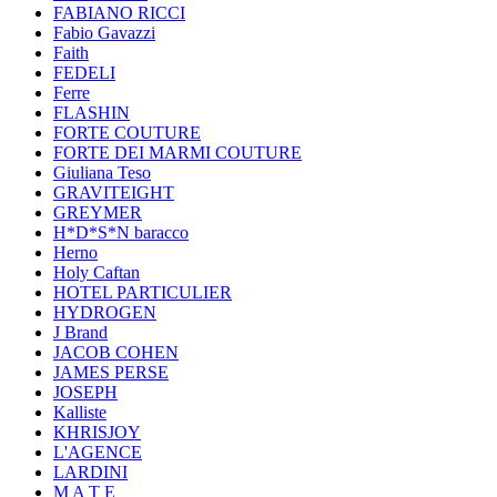
FABIANO RICCI
Fabio Gavazzi
Faith
FEDELI
Ferre
FLASHIN
FORTE COUTURE
FORTE DEI MARMI COUTURE
Giuliana Teso
GRAVITEIGHT
GREYMER
H*D*S*N baracco
Herno
Holy Caftan
HOTEL PARTICULIER
HYDROGEN
J Brand
JACOB COHEN
JAMES PERSE
JOSEPH
Kalliste
KHRISJOY
L'AGENCE
LARDINI
M A T E