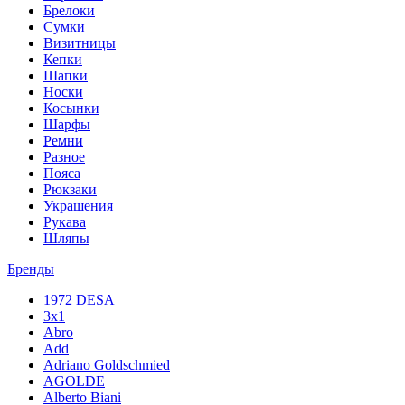
Брелоки
Сумки
Визитницы
Кепки
Шапки
Носки
Косынки
Шарфы
Ремни
Разное
Пояса
Рюкзаки
Украшения
Рукава
Шляпы
Бренды
1972 DESA
3x1
Abro
Add
Adriano Goldschmied
AGOLDE
Alberto Biani