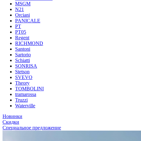
MSGM
N21
Orciani
PANICALE
PT
PT05
Regent
RICHMOND
Santoni
Sartorio
Schiatti
SONRISA
Stetson
SVEVO
Theory
TOMBOLINI
tramarossa
Truzzi
Waterville
Новинки
Скидки
Специальное предложение