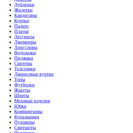
Дубленки
Жилетки
Кардиганы
Куртки
Пальто
Платья
Леггинсы
Джемперы
Лонгсливы
Водолазки
Пиджаки
Свитеры
Толстовки
Джинсовые куртки
Топы
Футболки
Жакеты
Шорты
Меховые изделия
Юбки
Комбинезоны
Купальники
Пуловеры
Свитшоты
Пуховики