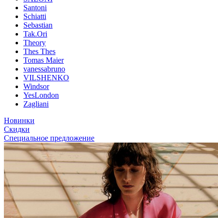
Santoni
Schiatti
Sebastian
Tak.Ori
Theory
Thes Thes
Tomas Maier
vanessabruno
VILSHENKO
Windsor
YesLondon
Zagliani
Новинки
Скидки
Специальное предложение