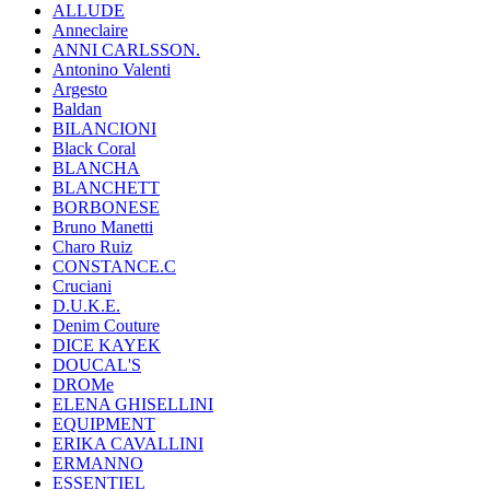
ALLUDE
Anneclaire
ANNI CARLSSON.
Antonino Valenti
Argesto
Baldan
BILANCIONI
Black Coral
BLANCHA
BLANCHETT
BORBONESE
Bruno Manetti
Charo Ruiz
CONSTANCE.C
Cruciani
D.U.K.E.
Denim Couture
DICE KAYEK
DOUCAL'S
DROMe
ELENA GHISELLINI
EQUIPMENT
ERIKA CAVALLINI
ERMANNO
ESSENTIEL