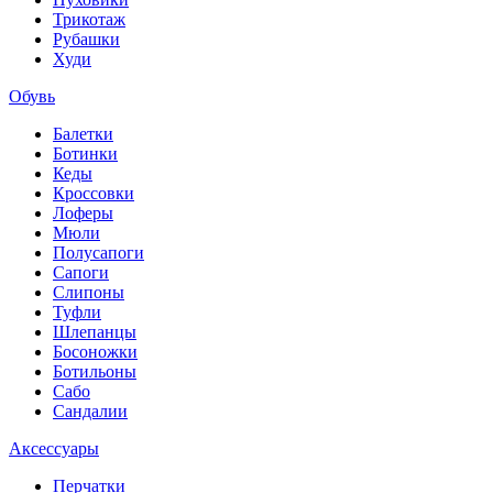
Трикотаж
Рубашки
Худи
Обувь
Балетки
Ботинки
Кеды
Кроссовки
Лоферы
Мюли
Полусапоги
Сапоги
Слипоны
Туфли
Шлепанцы
Босоножки
Ботильоны
Сабо
Сандалии
Аксессуары
Перчатки