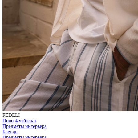
FEDELI
Поло
Футболки
Предметы интерьера
Бренды
Предметы интерьера