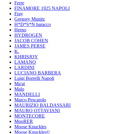
Ferre
FINAMORE 1925 NAPOLI
Fray
Gregory Munitz
H*D*S*N baracco
Herno
HYDROGEN
JACOB COHEN
JAMES PERSE
K.
KHRISJOY
LAMANO
LARDINI
LUCIANO BARBERA
Luigi Borrelli Napoli
Ma'at
Malo
MANDELLI
Marco Pescarolo
MAURIZIO BALDASSARI
MAURO OTTAVIANI
MONTECORE
MooRER
Moose Knuckles
Moose Knuckles©️