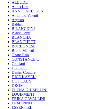
ALLUDE
Anneclaire
ANNI CARLSSON.
Antonino Valenti
Argesto
Baldan
BILANCIONI
Black Coral
BLANCHA
BLANCHETT
BORBONESE
Bruno Manetti
Charo Ruiz
CONSTANCE.C
Cruciani
D.U.K.E.
Denim Couture
DICE KAYEK
DOUCAL'S
DROMe
ELENA GHISELLINI
EQUIPMENT
ERIKA CAVALLINI
ERMANNO
ESSENTIEL