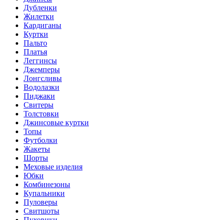
Дубленки
Жилетки
Кардиганы
Куртки
Пальто
Платья
Леггинсы
Джемперы
Лонгсливы
Водолазки
Пиджаки
Свитеры
Толстовки
Джинсовые куртки
Топы
Футболки
Жакеты
Шорты
Меховые изделия
Юбки
Комбинезоны
Купальники
Пуловеры
Свитшоты
Пуховики