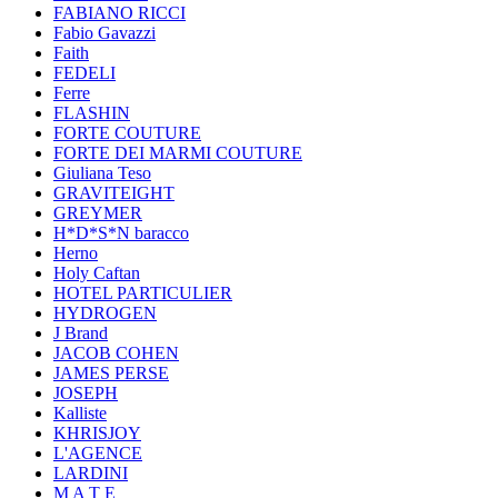
FABIANO RICCI
Fabio Gavazzi
Faith
FEDELI
Ferre
FLASHIN
FORTE COUTURE
FORTE DEI MARMI COUTURE
Giuliana Teso
GRAVITEIGHT
GREYMER
H*D*S*N baracco
Herno
Holy Caftan
HOTEL PARTICULIER
HYDROGEN
J Brand
JACOB COHEN
JAMES PERSE
JOSEPH
Kalliste
KHRISJOY
L'AGENCE
LARDINI
M A T E