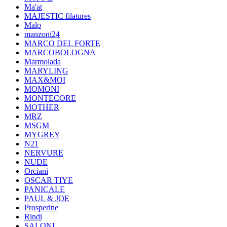
Ma'at
MAJESTIC filatures
Malo
manzoni24
MARCO DEL FORTE
MARCOBOLOGNA
Marmolada
MARYLING
MAX&MOI
MOMONI
MONTECORE
MOTHER
MRZ
MSGM
MYGREY
N21
NERVURE
NUDE
Orciani
OSCAR TIYE
PANICALE
PAUL & JOE
Prosperine
Rindi
SALONI