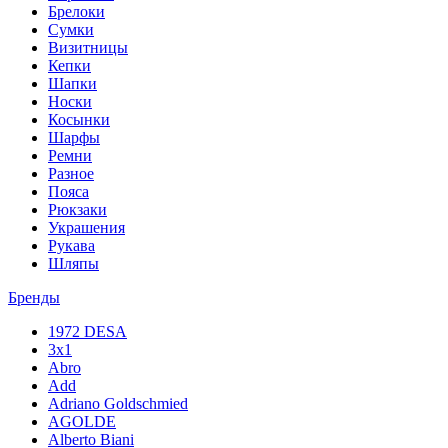
Брелоки
Сумки
Визитницы
Кепки
Шапки
Носки
Косынки
Шарфы
Ремни
Разное
Пояса
Рюкзаки
Украшения
Рукава
Шляпы
Бренды
1972 DESA
3x1
Abro
Add
Adriano Goldschmied
AGOLDE
Alberto Biani