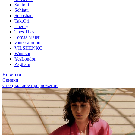
Santoni
Schiatti
Sebastian
Tak.Ori
Theory
Thes Thes
Tomas Maier
vanessabruno
VILSHENKO
Windsor
YesLondon
Zagliani
Новинки
Скидки
Специальное предложение