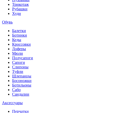
Трикотаж
Рубашки
Худи
Обувь
Балетки
Ботинки
Кеды
Кроссовки
Лоферы
Мюли
Полусапоги
Сапоги
Слипоны
Туфли
Шлепанцы
Босоножки
Ботильоны
Сабо
Сандалии
Аксессуары
Перчатки