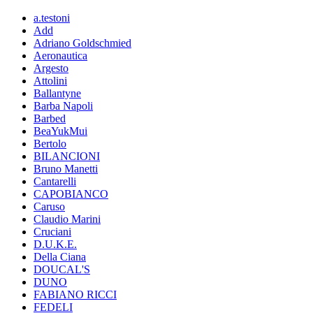
a.testoni
Add
Adriano Goldschmied
Aeronautica
Argesto
Attolini
Ballantyne
Barba Napoli
Barbed
BeaYukMui
Bertolo
BILANCIONI
Bruno Manetti
Cantarelli
CAPOBIANCO
Caruso
Claudio Marini
Cruciani
D.U.K.E.
Della Ciana
DOUCAL'S
DUNO
FABIANO RICCI
FEDELI