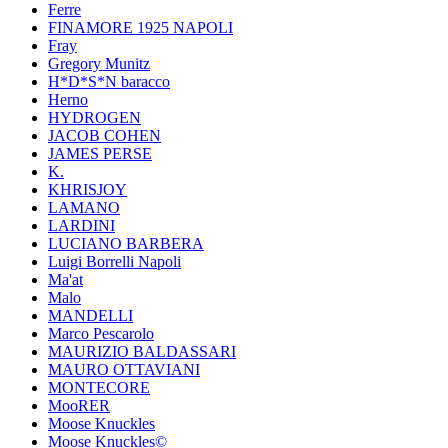
Ferre
FINAMORE 1925 NAPOLI
Fray
Gregory Munitz
H*D*S*N baracco
Herno
HYDROGEN
JACOB COHEN
JAMES PERSE
K.
KHRISJOY
LAMANO
LARDINI
LUCIANO BARBERA
Luigi Borrelli Napoli
Ma'at
Malo
MANDELLI
Marco Pescarolo
MAURIZIO BALDASSARI
MAURO OTTAVIANI
MONTECORE
MooRER
Moose Knuckles
Moose Knuckles©️