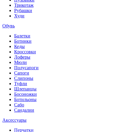
Трикотаж
Рубашки
Худи
Обувь
Балетки
Ботинки
Кеды
Кроссовки
Лоферы
Мюли
Полусапоги
Сапоги
Слипоны
Туфли
Шлепанцы
Босоножки
Ботильоны
Сабо
Сандалии
Аксессуары
Перчатки