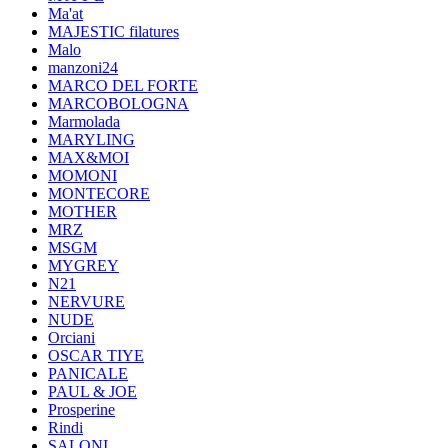
Ma'at
MAJESTIC filatures
Malo
manzoni24
MARCO DEL FORTE
MARCOBOLOGNA
Marmolada
MARYLING
MAX&MOI
MOMONI
MONTECORE
MOTHER
MRZ
MSGM
MYGREY
N21
NERVURE
NUDE
Orciani
OSCAR TIYE
PANICALE
PAUL & JOE
Prosperine
Rindi
SALONI