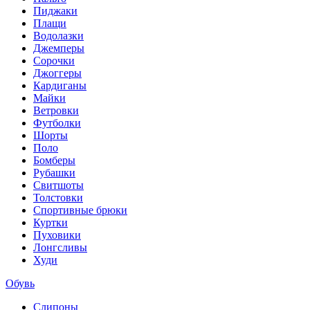
Пиджаки
Плащи
Водолазки
Джемперы
Сорочки
Джоггеры
Кардиганы
Майки
Ветровки
Футболки
Шорты
Поло
Бомберы
Рубашки
Свитшоты
Толстовки
Спортивные брюки
Куртки
Пуховики
Лонгсливы
Худи
Обувь
Слипоны