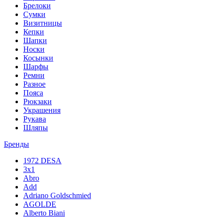
Брелоки
Сумки
Визитницы
Кепки
Шапки
Носки
Косынки
Шарфы
Ремни
Разное
Пояса
Рюкзаки
Украшения
Рукава
Шляпы
Бренды
1972 DESA
3x1
Abro
Add
Adriano Goldschmied
AGOLDE
Alberto Biani