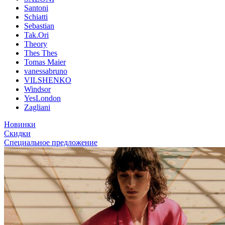
Santoni
Schiatti
Sebastian
Tak.Ori
Theory
Thes Thes
Tomas Maier
vanessabruno
VILSHENKO
Windsor
YesLondon
Zagliani
Новинки
Скидки
Специальное предложение