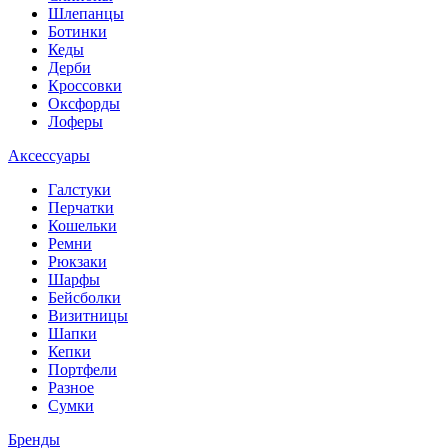
Шлепанцы
Ботинки
Кеды
Дерби
Кроссовки
Оксфорды
Лоферы
Аксессуары
Галстуки
Перчатки
Кошельки
Ремни
Рюкзаки
Шарфы
Бейсболки
Визитницы
Шапки
Кепки
Портфели
Разное
Сумки
Бренды