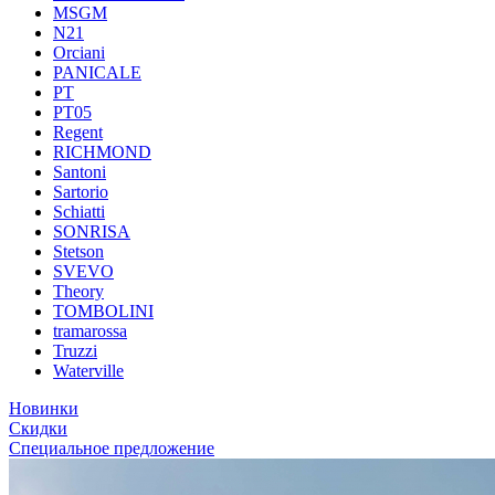
MSGM
N21
Orciani
PANICALE
PT
PT05
Regent
RICHMOND
Santoni
Sartorio
Schiatti
SONRISA
Stetson
SVEVO
Theory
TOMBOLINI
tramarossa
Truzzi
Waterville
Новинки
Скидки
Специальное предложение