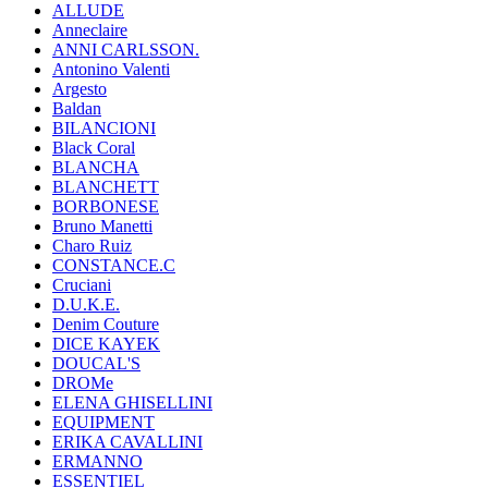
ALLUDE
Anneclaire
ANNI CARLSSON.
Antonino Valenti
Argesto
Baldan
BILANCIONI
Black Coral
BLANCHA
BLANCHETT
BORBONESE
Bruno Manetti
Charo Ruiz
CONSTANCE.C
Cruciani
D.U.K.E.
Denim Couture
DICE KAYEK
DOUCAL'S
DROMe
ELENA GHISELLINI
EQUIPMENT
ERIKA CAVALLINI
ERMANNO
ESSENTIEL