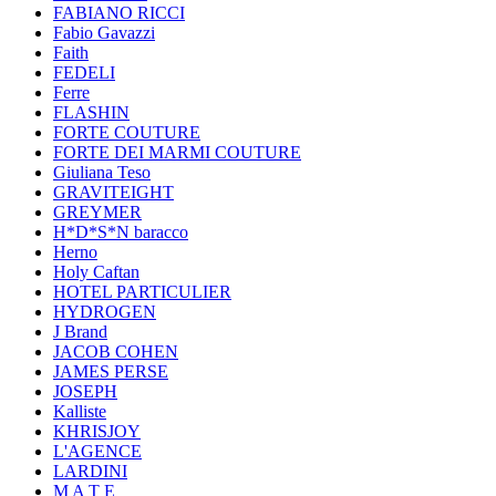
FABIANO RICCI
Fabio Gavazzi
Faith
FEDELI
Ferre
FLASHIN
FORTE COUTURE
FORTE DEI MARMI COUTURE
Giuliana Teso
GRAVITEIGHT
GREYMER
H*D*S*N baracco
Herno
Holy Caftan
HOTEL PARTICULIER
HYDROGEN
J Brand
JACOB COHEN
JAMES PERSE
JOSEPH
Kalliste
KHRISJOY
L'AGENCE
LARDINI
M A T E