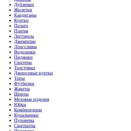
Дубленки
Жилетки
Кардиганы
Куртки
Пальто
Платья
Леггинсы
Джемперы
Лонгсливы
Водолазки
Пиджаки
Свитеры
Толстовки
Джинсовые куртки
Топы
Футболки
Жакеты
Шорты
Меховые изделия
Юбки
Комбинезоны
Купальники
Пуловеры
Свитшоты
Пуховики