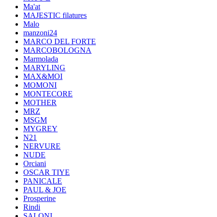
Ma'at
MAJESTIC filatures
Malo
manzoni24
MARCO DEL FORTE
MARCOBOLOGNA
Marmolada
MARYLING
MAX&MOI
MOMONI
MONTECORE
MOTHER
MRZ
MSGM
MYGREY
N21
NERVURE
NUDE
Orciani
OSCAR TIYE
PANICALE
PAUL & JOE
Prosperine
Rindi
SALONI