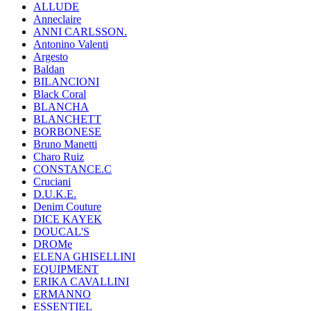
ALLUDE
Anneclaire
ANNI CARLSSON.
Antonino Valenti
Argesto
Baldan
BILANCIONI
Black Coral
BLANCHA
BLANCHETT
BORBONESE
Bruno Manetti
Charo Ruiz
CONSTANCE.C
Cruciani
D.U.K.E.
Denim Couture
DICE KAYEK
DOUCAL'S
DROMe
ELENA GHISELLINI
EQUIPMENT
ERIKA CAVALLINI
ERMANNO
ESSENTIEL