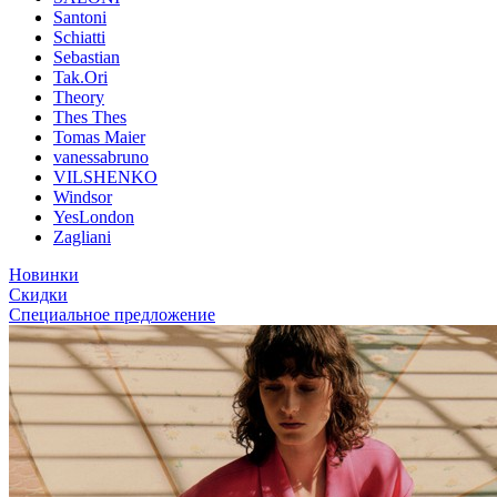
Santoni
Schiatti
Sebastian
Tak.Ori
Theory
Thes Thes
Tomas Maier
vanessabruno
VILSHENKO
Windsor
YesLondon
Zagliani
Новинки
Скидки
Специальное предложение