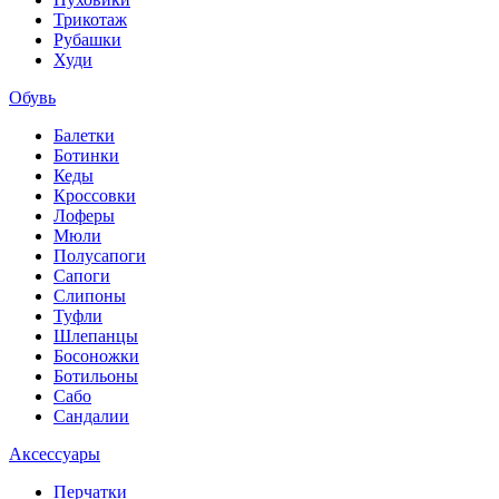
Трикотаж
Рубашки
Худи
Обувь
Балетки
Ботинки
Кеды
Кроссовки
Лоферы
Мюли
Полусапоги
Сапоги
Слипоны
Туфли
Шлепанцы
Босоножки
Ботильоны
Сабо
Сандалии
Аксессуары
Перчатки