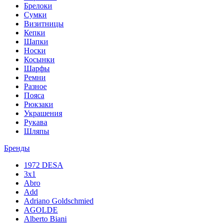
Брелоки
Сумки
Визитницы
Кепки
Шапки
Носки
Косынки
Шарфы
Ремни
Разное
Пояса
Рюкзаки
Украшения
Рукава
Шляпы
Бренды
1972 DESA
3x1
Abro
Add
Adriano Goldschmied
AGOLDE
Alberto Biani