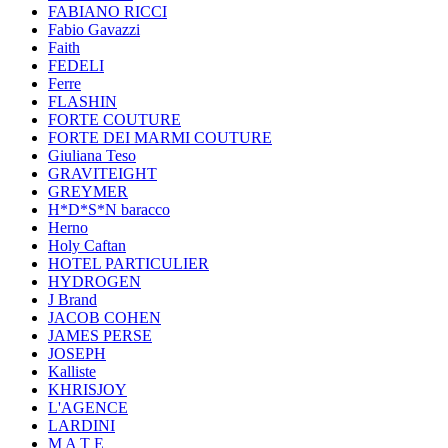
FABIANO RICCI
Fabio Gavazzi
Faith
FEDELI
Ferre
FLASHIN
FORTE COUTURE
FORTE DEI MARMI COUTURE
Giuliana Teso
GRAVITEIGHT
GREYMER
H*D*S*N baracco
Herno
Holy Caftan
HOTEL PARTICULIER
HYDROGEN
J Brand
JACOB COHEN
JAMES PERSE
JOSEPH
Kalliste
KHRISJOY
L'AGENCE
LARDINI
M A T E