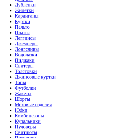
Дубленки
Жилетки
Кардиганы
Куртки
Пальто
Платья
Леггинсы
Джемперы
Лонгсливы
Водолазки
Пиджаки
Свитеры
Толстовки
Джинсовые куртки
Топы
Футболки
Жакеты
Шорты
Меховые изделия
Юбки
Комбинезоны
Купальники
Пуловеры
Свитшоты
Пуховики