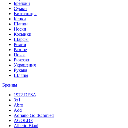
Брелоки
Сумки
Визитницы
Кепки
Шапки
Носки
Косынки
Шарфы
Ремни
Разное
Пояса
Рюкзаки
Украшения
Рукава
Шляпы
Бренды
1972 DESA
3x1
Abro
Add
Adriano Goldschmied
AGOLDE
Alberto Biani