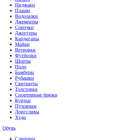
Пиджаки
Плащи
Водолазки
Джемперы
Сорочки
Джоггеры
Кардиганы
Майки
Ветровки
Футболки
Шорты
Поло
Бомберы
Рубашки
Свитшоты
Толстовки
Спортивные брюки
Куртки
Пуховики
Лонгсливы
Худи
Обувь
Слипоны