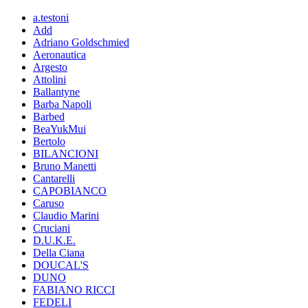
a.testoni
Add
Adriano Goldschmied
Aeronautica
Argesto
Attolini
Ballantyne
Barba Napoli
Barbed
BeaYukMui
Bertolo
BILANCIONI
Bruno Manetti
Cantarelli
CAPOBIANCO
Caruso
Claudio Marini
Cruciani
D.U.K.E.
Della Ciana
DOUCAL'S
DUNO
FABIANO RICCI
FEDELI