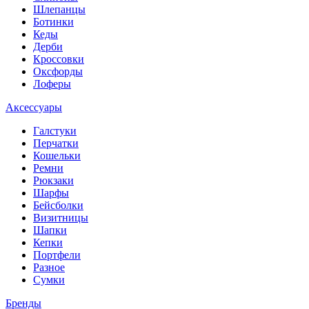
Шлепанцы
Ботинки
Кеды
Дерби
Кроссовки
Оксфорды
Лоферы
Аксессуары
Галстуки
Перчатки
Кошельки
Ремни
Рюкзаки
Шарфы
Бейсболки
Визитницы
Шапки
Кепки
Портфели
Разное
Сумки
Бренды