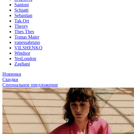
Santoni
Schiatti
Sebastian
Tak.Ori
Theory
Thes Thes
Tomas Maier
vanessabruno
VILSHENKO
Windsor
YesLondon
Zagliani
Новинки
Скидки
Специальное предложение