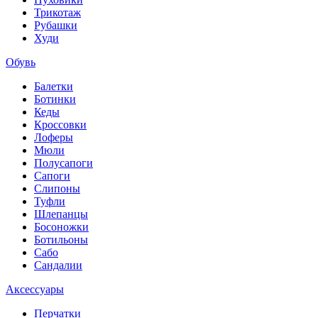
Трикотаж
Рубашки
Худи
Обувь
Балетки
Ботинки
Кеды
Кроссовки
Лоферы
Мюли
Полусапоги
Сапоги
Слипоны
Туфли
Шлепанцы
Босоножки
Ботильоны
Сабо
Сандалии
Аксессуары
Перчатки