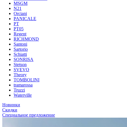
MSGM
N21
Orciani
PANICALE
PT
PT05
Regent
RICHMOND
Santoni
Sartorio
Schiatti
SONRISA
Stetson
SVEVO
Theory
TOMBOLINI
tramarossa
Truzzi
Waterville
Новинки
Скидки
Специальное предложение