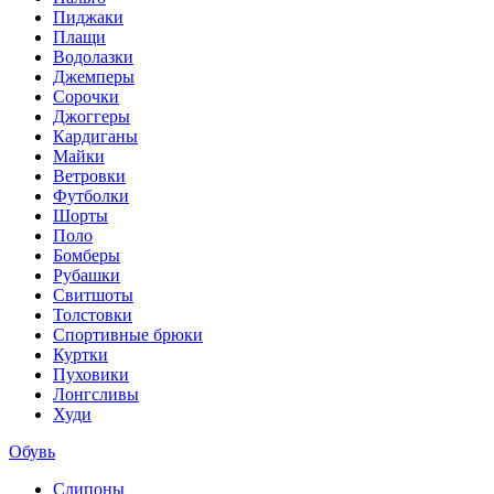
Пиджаки
Плащи
Водолазки
Джемперы
Сорочки
Джоггеры
Кардиганы
Майки
Ветровки
Футболки
Шорты
Поло
Бомберы
Рубашки
Свитшоты
Толстовки
Спортивные брюки
Куртки
Пуховики
Лонгсливы
Худи
Обувь
Слипоны