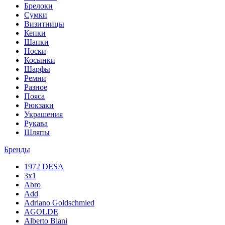
Брелоки
Сумки
Визитницы
Кепки
Шапки
Носки
Косынки
Шарфы
Ремни
Разное
Пояса
Рюкзаки
Украшения
Рукава
Шляпы
Бренды
1972 DESA
3x1
Abro
Add
Adriano Goldschmied
AGOLDE
Alberto Biani