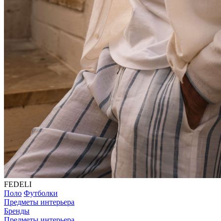
FEDELI
Поло
Футболки
Предметы интерьера
Бренды
Предметы интерьера