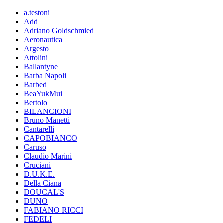
a.testoni
Add
Adriano Goldschmied
Aeronautica
Argesto
Attolini
Ballantyne
Barba Napoli
Barbed
BeaYukMui
Bertolo
BILANCIONI
Bruno Manetti
Cantarelli
CAPOBIANCO
Caruso
Claudio Marini
Cruciani
D.U.K.E.
Della Ciana
DOUCAL'S
DUNO
FABIANO RICCI
FEDELI