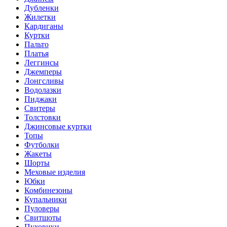
Дубленки
Жилетки
Кардиганы
Куртки
Пальто
Платья
Леггинсы
Джемперы
Лонгсливы
Водолазки
Пиджаки
Свитеры
Толстовки
Джинсовые куртки
Топы
Футболки
Жакеты
Шорты
Меховые изделия
Юбки
Комбинезоны
Купальники
Пуловеры
Свитшоты
Пуховики