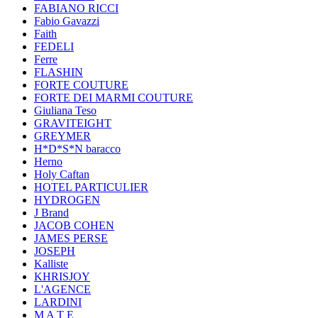
FABIANO RICCI
Fabio Gavazzi
Faith
FEDELI
Ferre
FLASHIN
FORTE COUTURE
FORTE DEI MARMI COUTURE
Giuliana Teso
GRAVITEIGHT
GREYMER
H*D*S*N baracco
Herno
Holy Caftan
HOTEL PARTICULIER
HYDROGEN
J Brand
JACOB COHEN
JAMES PERSE
JOSEPH
Kalliste
KHRISJOY
L'AGENCE
LARDINI
M A T E