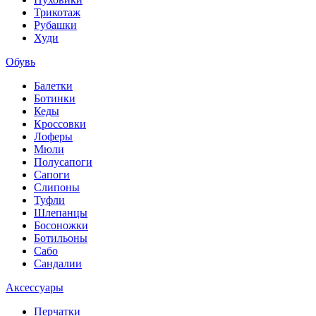
Трикотаж
Рубашки
Худи
Обувь
Балетки
Ботинки
Кеды
Кроссовки
Лоферы
Мюли
Полусапоги
Сапоги
Слипоны
Туфли
Шлепанцы
Босоножки
Ботильоны
Сабо
Сандалии
Аксессуары
Перчатки