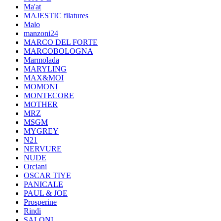
Ma'at
MAJESTIC filatures
Malo
manzoni24
MARCO DEL FORTE
MARCOBOLOGNA
Marmolada
MARYLING
MAX&MOI
MOMONI
MONTECORE
MOTHER
MRZ
MSGM
MYGREY
N21
NERVURE
NUDE
Orciani
OSCAR TIYE
PANICALE
PAUL & JOE
Prosperine
Rindi
SALONI