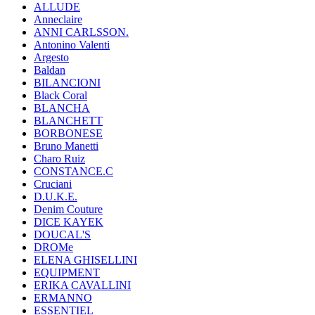
ALLUDE
Anneclaire
ANNI CARLSSON.
Antonino Valenti
Argesto
Baldan
BILANCIONI
Black Coral
BLANCHA
BLANCHETT
BORBONESE
Bruno Manetti
Charo Ruiz
CONSTANCE.C
Cruciani
D.U.K.E.
Denim Couture
DICE KAYEK
DOUCAL'S
DROMe
ELENA GHISELLINI
EQUIPMENT
ERIKA CAVALLINI
ERMANNO
ESSENTIEL