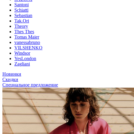
Santoni
Schiatti
Sebastian
Tak.Ori
Theory
Thes Thes
Tomas Maier
vanessabruno
VILSHENKO
Windsor
YesLondon
Zagliani
Новинки
Скидки
Специальное предложение