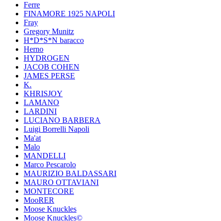
Ferre
FINAMORE 1925 NAPOLI
Fray
Gregory Munitz
H*D*S*N baracco
Herno
HYDROGEN
JACOB COHEN
JAMES PERSE
K.
KHRISJOY
LAMANO
LARDINI
LUCIANO BARBERA
Luigi Borrelli Napoli
Ma'at
Malo
MANDELLI
Marco Pescarolo
MAURIZIO BALDASSARI
MAURO OTTAVIANI
MONTECORE
MooRER
Moose Knuckles
Moose Knuckles©️