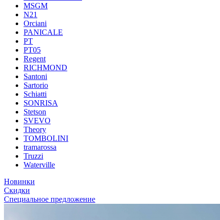
MSGM
N21
Orciani
PANICALE
PT
PT05
Regent
RICHMOND
Santoni
Sartorio
Schiatti
SONRISA
Stetson
SVEVO
Theory
TOMBOLINI
tramarossa
Truzzi
Waterville
Новинки
Скидки
Специальное предложение