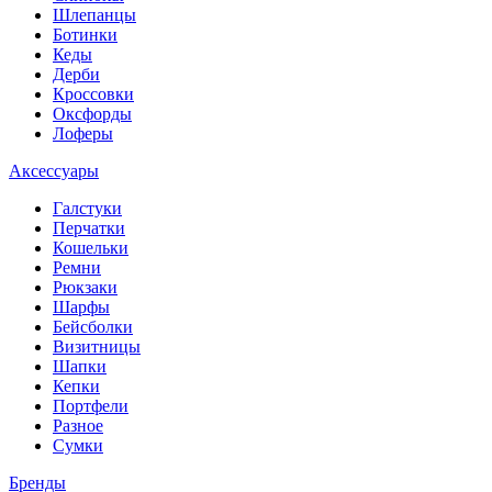
Шлепанцы
Ботинки
Кеды
Дерби
Кроссовки
Оксфорды
Лоферы
Аксессуары
Галстуки
Перчатки
Кошельки
Ремни
Рюкзаки
Шарфы
Бейсболки
Визитницы
Шапки
Кепки
Портфели
Разное
Сумки
Бренды