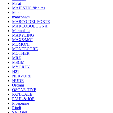
Ma'at
MAJESTIC filatures
Malo
manzoni24
MARCO DEL FORTE
MARCOBOLOGNA
Marmolada
MARYLING
MAX&MOI
MOMONI
MONTECORE
MOTHER
MRZ
MSGM
MYGREY
N21
NERVURE
NUDE
Orciani
OSCAR TIYE
PANICALE
PAUL & JOE
Prosperine
Rindi
SALONI