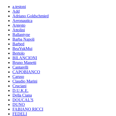
a.testoni
Add
Adriano Goldschmied
Aeronautica
Argesto
Attolini
Ballantyne
Barba Napoli
Barbed
BeaYukMui
Bertolo
BILANCIONI
Bruno Manetti
Cantarelli
CAPOBIANCO
Caruso
Claudio Marini
Cruciani
D.U.K.E.
Della Ciana
DOUCAL'S
DUNO
FABIANO RICCI
FEDELI