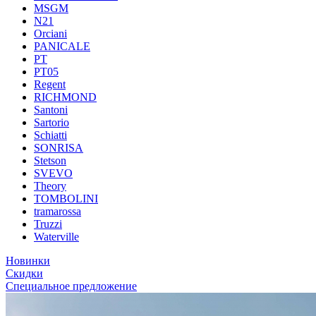
MSGM
N21
Orciani
PANICALE
PT
PT05
Regent
RICHMOND
Santoni
Sartorio
Schiatti
SONRISA
Stetson
SVEVO
Theory
TOMBOLINI
tramarossa
Truzzi
Waterville
Новинки
Скидки
Специальное предложение