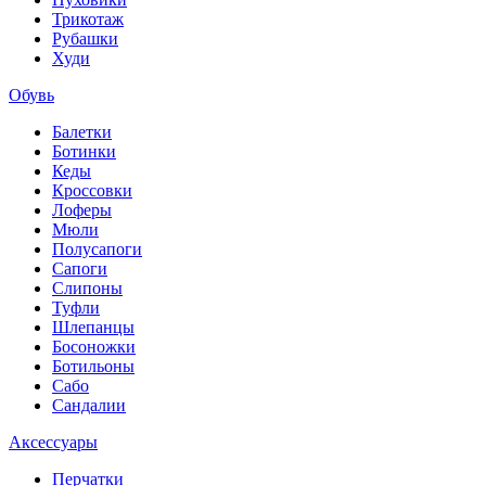
Трикотаж
Рубашки
Худи
Обувь
Балетки
Ботинки
Кеды
Кроссовки
Лоферы
Мюли
Полусапоги
Сапоги
Слипоны
Туфли
Шлепанцы
Босоножки
Ботильоны
Сабо
Сандалии
Аксессуары
Перчатки