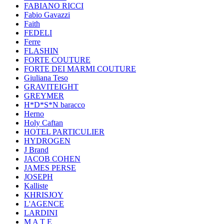
FABIANO RICCI
Fabio Gavazzi
Faith
FEDELI
Ferre
FLASHIN
FORTE COUTURE
FORTE DEI MARMI COUTURE
Giuliana Teso
GRAVITEIGHT
GREYMER
H*D*S*N baracco
Herno
Holy Caftan
HOTEL PARTICULIER
HYDROGEN
J Brand
JACOB COHEN
JAMES PERSE
JOSEPH
Kalliste
KHRISJOY
L'AGENCE
LARDINI
M A T E