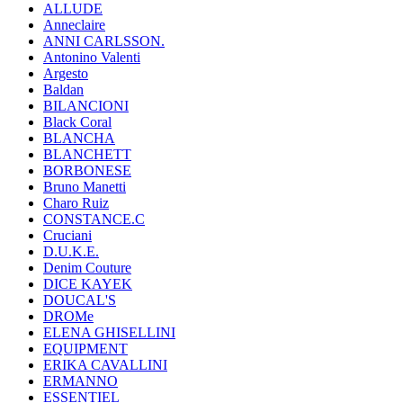
ALLUDE
Anneclaire
ANNI CARLSSON.
Antonino Valenti
Argesto
Baldan
BILANCIONI
Black Coral
BLANCHA
BLANCHETT
BORBONESE
Bruno Manetti
Charo Ruiz
CONSTANCE.C
Cruciani
D.U.K.E.
Denim Couture
DICE KAYEK
DOUCAL'S
DROMe
ELENA GHISELLINI
EQUIPMENT
ERIKA CAVALLINI
ERMANNO
ESSENTIEL