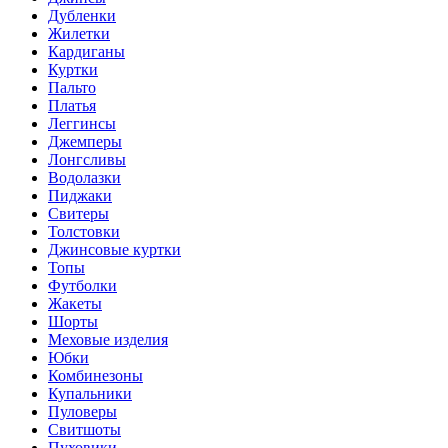
Дубленки
Жилетки
Кардиганы
Куртки
Пальто
Платья
Леггинсы
Джемперы
Лонгсливы
Водолазки
Пиджаки
Свитеры
Толстовки
Джинсовые куртки
Топы
Футболки
Жакеты
Шорты
Меховые изделия
Юбки
Комбинезоны
Купальники
Пуловеры
Свитшоты
Пуховики