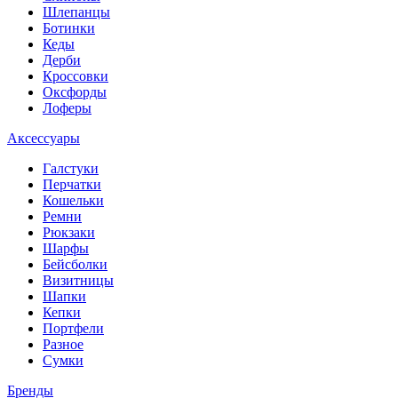
Шлепанцы
Ботинки
Кеды
Дерби
Кроссовки
Оксфорды
Лоферы
Аксессуары
Галстуки
Перчатки
Кошельки
Ремни
Рюкзаки
Шарфы
Бейсболки
Визитницы
Шапки
Кепки
Портфели
Разное
Сумки
Бренды