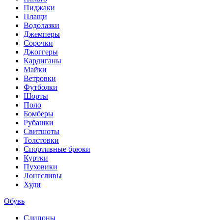
Пиджаки
Плащи
Водолазки
Джемперы
Сорочки
Джоггеры
Кардиганы
Майки
Ветровки
Футболки
Шорты
Поло
Бомберы
Рубашки
Свитшоты
Толстовки
Спортивные брюки
Куртки
Пуховики
Лонгсливы
Худи
Обувь
Слипоны