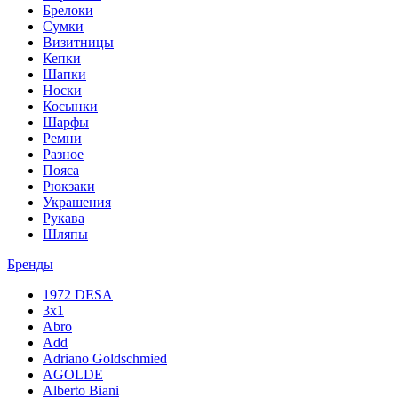
Брелоки
Сумки
Визитницы
Кепки
Шапки
Носки
Косынки
Шарфы
Ремни
Разное
Пояса
Рюкзаки
Украшения
Рукава
Шляпы
Бренды
1972 DESA
3x1
Abro
Add
Adriano Goldschmied
AGOLDE
Alberto Biani