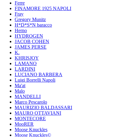
Ferre
FINAMORE 1925 NAPOLI
Fray
Gregory Munitz
H*D*S*N baracco
Herno
HYDROGEN
JACOB COHEN
JAMES PERSE
K.
KHRISJOY
LAMANO
LARDINI
LUCIANO BARBERA
Luigi Borrelli Napoli
Ma'at
Malo
MANDELLI
Marco Pescarolo
MAURIZIO BALDASSARI
MAURO OTTAVIANI
MONTECORE
MooRER
Moose Knuckles
Moose Knuckles©️