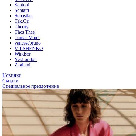
Santoni
Schiatti
Sebastian
Tak.Ori
Theory
Thes Thes
Tomas Maier
vanessabruno
VILSHENKO
Windsor
YesLondon
Zagliani
Новинки
Скидки
Специальное предложение