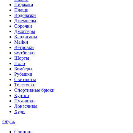
Пиджаки
Плащи
Водолазки
Джемперы
Сорочки
Джоггеры
Кардиганы
Майки
Ветровки
Футболки
Шорты
Поло
Бомберы
Рубашки
Свитшоты
Толстовки
Спортивные брюки
Куртки
Пуховики
Лонгсливы
Худи
Обувь
Слипоны