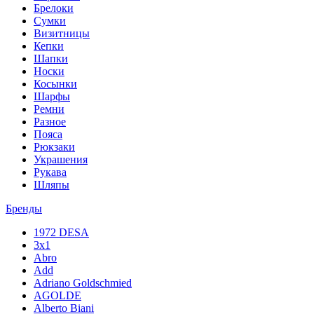
Брелоки
Сумки
Визитницы
Кепки
Шапки
Носки
Косынки
Шарфы
Ремни
Разное
Пояса
Рюкзаки
Украшения
Рукава
Шляпы
Бренды
1972 DESA
3x1
Abro
Add
Adriano Goldschmied
AGOLDE
Alberto Biani