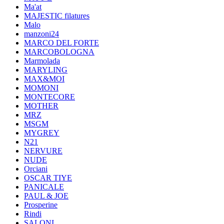
Ma'at
MAJESTIC filatures
Malo
manzoni24
MARCO DEL FORTE
MARCOBOLOGNA
Marmolada
MARYLING
MAX&MOI
MOMONI
MONTECORE
MOTHER
MRZ
MSGM
MYGREY
N21
NERVURE
NUDE
Orciani
OSCAR TIYE
PANICALE
PAUL & JOE
Prosperine
Rindi
SALONI