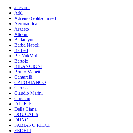
a.testoni
Add
Adriano Goldschmied
Aeronautica
Argesto
Attolini
Ballantyne
Barba Napoli
Barbed
BeaYukMui
Bertolo
BILANCIONI
Bruno Manetti
Cantarelli
CAPOBIANCO
Caruso
Claudio Marini
Cruciani
D.U.K.E.
Della Ciana
DOUCAL'S
DUNO
FABIANO RICCI
FEDELI