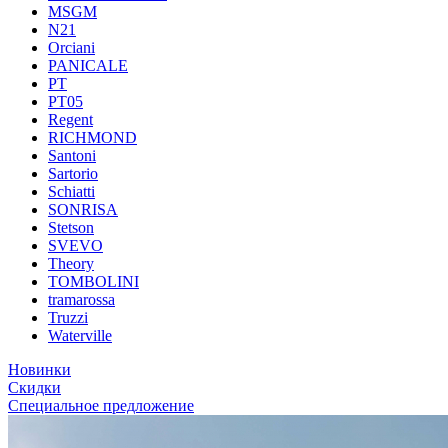
MSGM
N21
Orciani
PANICALE
PT
PT05
Regent
RICHMOND
Santoni
Sartorio
Schiatti
SONRISA
Stetson
SVEVO
Theory
TOMBOLINI
tramarossa
Truzzi
Waterville
Новинки
Скидки
Специальное предложение