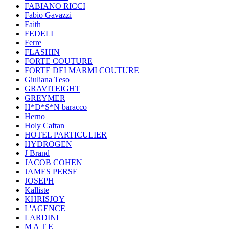
FABIANO RICCI
Fabio Gavazzi
Faith
FEDELI
Ferre
FLASHIN
FORTE COUTURE
FORTE DEI MARMI COUTURE
Giuliana Teso
GRAVITEIGHT
GREYMER
H*D*S*N baracco
Herno
Holy Caftan
HOTEL PARTICULIER
HYDROGEN
J Brand
JACOB COHEN
JAMES PERSE
JOSEPH
Kalliste
KHRISJOY
L'AGENCE
LARDINI
M A T E