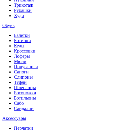
Трикотаж
Рубашки
Худи
Обувь
Балетки
Ботинки
Кеды
Кроссовки
Лоферы
Мюли
Полусапоги
Сапоги
Слипоны
Туфли
Шлепанцы
Босоножки
Ботильоны
Сабо
Сандалии
Аксессуары
Перчатки