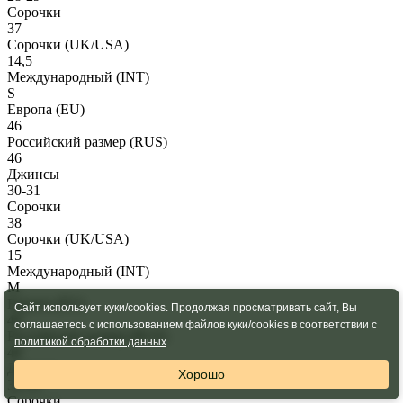
Сорочки
37
Сорочки
(UK/USA)
14,5
Международный
(INT)
S
Европа
(EU)
46
Российский размер
(RUS)
46
Джинсы
30-31
Сорочки
38
Сорочки
(UK/USA)
15
Международный
(INT)
M
Европа
(EU)
Сайт использует куки/cookies. Продолжая просматривать сайт, Вы
48
соглашаетесь с использованием файлов куки/cookies в соответствии с
Российский размер
(RUS)
политикой обработки данных
.
48
Джинсы
Хорошо
32-33
Сорочки