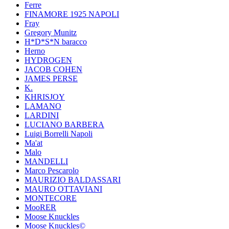
Ferre
FINAMORE 1925 NAPOLI
Fray
Gregory Munitz
H*D*S*N baracco
Herno
HYDROGEN
JACOB COHEN
JAMES PERSE
K.
KHRISJOY
LAMANO
LARDINI
LUCIANO BARBERA
Luigi Borrelli Napoli
Ma'at
Malo
MANDELLI
Marco Pescarolo
MAURIZIO BALDASSARI
MAURO OTTAVIANI
MONTECORE
MooRER
Moose Knuckles
Moose Knuckles©️