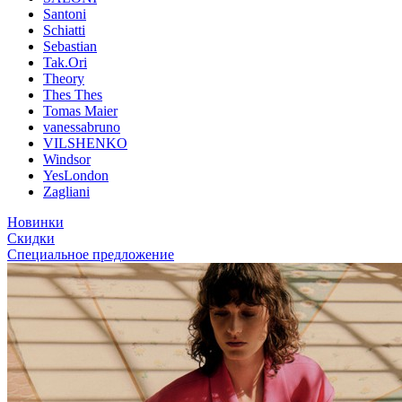
Santoni
Schiatti
Sebastian
Tak.Ori
Theory
Thes Thes
Tomas Maier
vanessabruno
VILSHENKO
Windsor
YesLondon
Zagliani
Новинки
Скидки
Специальное предложение