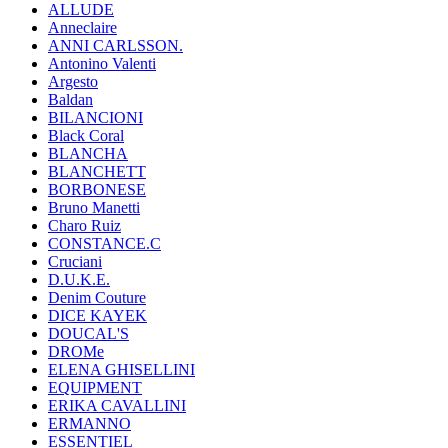
ALLUDE
Anneclaire
ANNI CARLSSON.
Antonino Valenti
Argesto
Baldan
BILANCIONI
Black Coral
BLANCHA
BLANCHETT
BORBONESE
Bruno Manetti
Charo Ruiz
CONSTANCE.C
Cruciani
D.U.K.E.
Denim Couture
DICE KAYEK
DOUCAL'S
DROMe
ELENA GHISELLINI
EQUIPMENT
ERIKA CAVALLINI
ERMANNO
ESSENTIEL