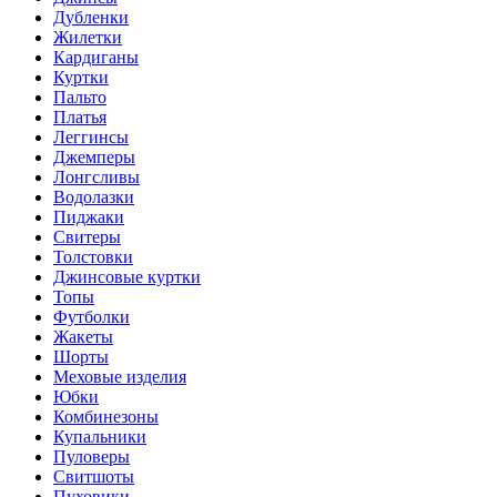
Дубленки
Жилетки
Кардиганы
Куртки
Пальто
Платья
Леггинсы
Джемперы
Лонгсливы
Водолазки
Пиджаки
Свитеры
Толстовки
Джинсовые куртки
Топы
Футболки
Жакеты
Шорты
Меховые изделия
Юбки
Комбинезоны
Купальники
Пуловеры
Свитшоты
Пуховики