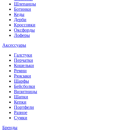
Шлепанцы
Ботинки
Кеды
Дерби
Кроссовки
Оксфорды
Лоферы
Аксессуары
Галстуки
Перчатки
Кошельки
Ремни
Рюкзаки
Шарфы
Бейсболки
Визитницы
Шапки
Кепки
Портфели
Разное
Сумки
Бренды