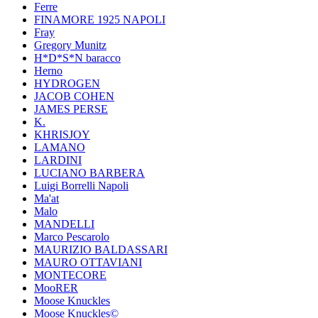
Ferre
FINAMORE 1925 NAPOLI
Fray
Gregory Munitz
H*D*S*N baracco
Herno
HYDROGEN
JACOB COHEN
JAMES PERSE
K.
KHRISJOY
LAMANO
LARDINI
LUCIANO BARBERA
Luigi Borrelli Napoli
Ma'at
Malo
MANDELLI
Marco Pescarolo
MAURIZIO BALDASSARI
MAURO OTTAVIANI
MONTECORE
MooRER
Moose Knuckles
Moose Knuckles©️