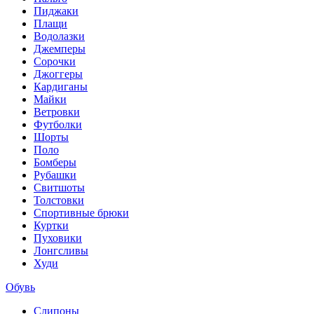
Пиджаки
Плащи
Водолазки
Джемперы
Сорочки
Джоггеры
Кардиганы
Майки
Ветровки
Футболки
Шорты
Поло
Бомберы
Рубашки
Свитшоты
Толстовки
Спортивные брюки
Куртки
Пуховики
Лонгсливы
Худи
Обувь
Слипоны