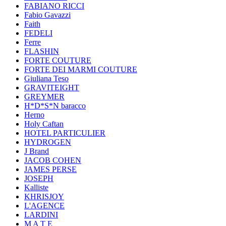
FABIANO RICCI
Fabio Gavazzi
Faith
FEDELI
Ferre
FLASHIN
FORTE COUTURE
FORTE DEI MARMI COUTURE
Giuliana Teso
GRAVITEIGHT
GREYMER
H*D*S*N baracco
Herno
Holy Caftan
HOTEL PARTICULIER
HYDROGEN
J Brand
JACOB COHEN
JAMES PERSE
JOSEPH
Kalliste
KHRISJOY
L'AGENCE
LARDINI
M A T E