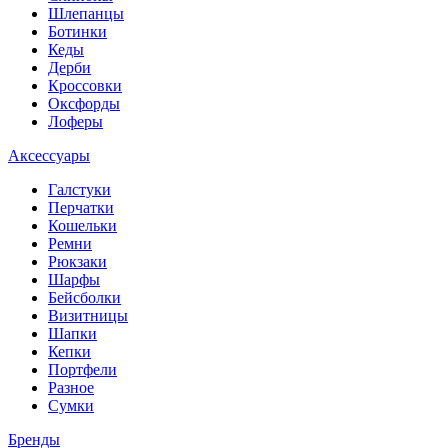
Шлепанцы
Ботинки
Кеды
Дерби
Кроссовки
Оксфорды
Лоферы
Аксессуары
Галстуки
Перчатки
Кошельки
Ремни
Рюкзаки
Шарфы
Бейсболки
Визитницы
Шапки
Кепки
Портфели
Разное
Сумки
Бренды