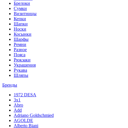
Брелоки
Сумки
Визитницы
Кепки
Шапки
Носки
Косынки
Шарфы
Ремни
Разное
Пояса
Рюкзаки
Украшения
Рукава
Шляпы
Бренды
1972 DESA
3x1
Abro
Add
Adriano Goldschmied
AGOLDE
Alberto Biani