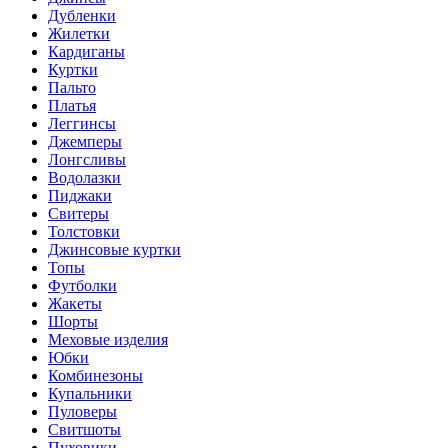
Дубленки
Жилетки
Кардиганы
Куртки
Пальто
Платья
Леггинсы
Джемперы
Лонгсливы
Водолазки
Пиджаки
Свитеры
Толстовки
Джинсовые куртки
Топы
Футболки
Жакеты
Шорты
Меховые изделия
Юбки
Комбинезоны
Купальники
Пуловеры
Свитшоты
Пуховики