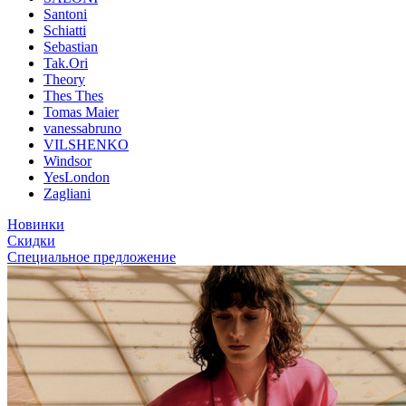
Santoni
Schiatti
Sebastian
Tak.Ori
Theory
Thes Thes
Tomas Maier
vanessabruno
VILSHENKO
Windsor
YesLondon
Zagliani
Новинки
Скидки
Специальное предложение