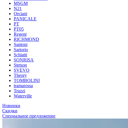
MSGM
N21
Orciani
PANICALE
PT
PT05
Regent
RICHMOND
Santoni
Sartorio
Schiatti
SONRISA
Stetson
SVEVO
Theory
TOMBOLINI
tramarossa
Truzzi
Waterville
Новинки
Скидки
Специальное предложение