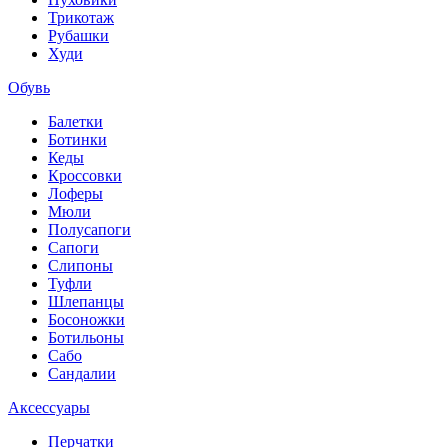
Трикотаж
Рубашки
Худи
Обувь
Балетки
Ботинки
Кеды
Кроссовки
Лоферы
Мюли
Полусапоги
Сапоги
Слипоны
Туфли
Шлепанцы
Босоножки
Ботильоны
Сабо
Сандалии
Аксессуары
Перчатки