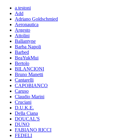
a.testoni
Add
Adriano Goldschmied
Aeronautica
Argesto
Attolini
Ballantyne
Barba Napoli
Barbed
BeaYukMui
Bertolo
BILANCIONI
Bruno Manetti
Cantarelli
CAPOBIANCO
Caruso
Claudio Marini
Cruciani
D.U.K.E.
Della Ciana
DOUCAL'S
DUNO
FABIANO RICCI
FEDELI