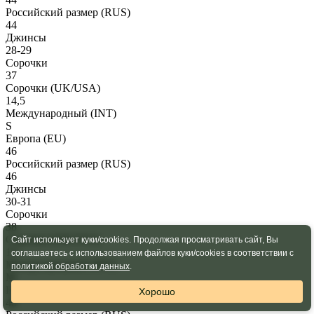
Российский размер
(RUS)
44
Джинсы
28-29
Сорочки
37
Сорочки
(UK/USA)
14,5
Международный
(INT)
S
Европа
(EU)
46
Российский размер
(RUS)
46
Джинсы
30-31
Сорочки
38
Сорочки
(UK/USA)
Сайт использует куки/cookies. Продолжая просматривать сайт, Вы
15
соглашаетесь с использованием файлов куки/cookies в соответствии с
Международный
(INT)
политикой обработки данных
.
M
Европа
(EU)
Хорошо
48