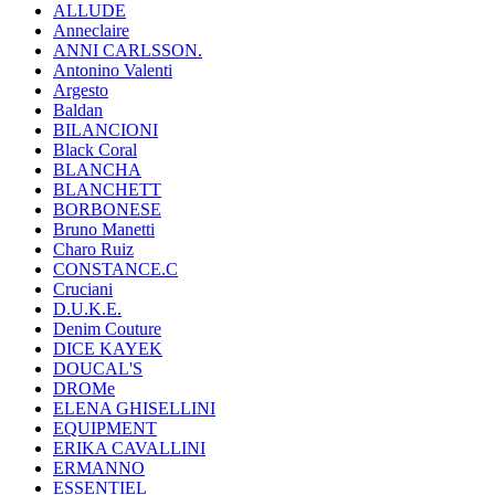
ALLUDE
Anneclaire
ANNI CARLSSON.
Antonino Valenti
Argesto
Baldan
BILANCIONI
Black Coral
BLANCHA
BLANCHETT
BORBONESE
Bruno Manetti
Charo Ruiz
CONSTANCE.C
Cruciani
D.U.K.E.
Denim Couture
DICE KAYEK
DOUCAL'S
DROMe
ELENA GHISELLINI
EQUIPMENT
ERIKA CAVALLINI
ERMANNO
ESSENTIEL