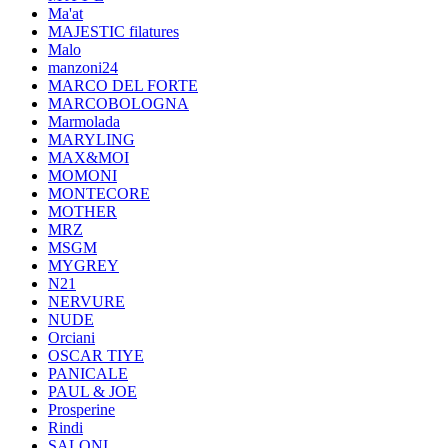
Ma'at
MAJESTIC filatures
Malo
manzoni24
MARCO DEL FORTE
MARCOBOLOGNA
Marmolada
MARYLING
MAX&MOI
MOMONI
MONTECORE
MOTHER
MRZ
MSGM
MYGREY
N21
NERVURE
NUDE
Orciani
OSCAR TIYE
PANICALE
PAUL & JOE
Prosperine
Rindi
SALONI