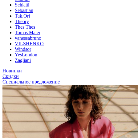
Schiatti
Sebastian
Tak.Ori
Theory
Thes Thes
Tomas Maier
vanessabruno
VILSHENKO
Windsor
YesLondon
Zagliani
Новинки
Скидки
Специальное предложение