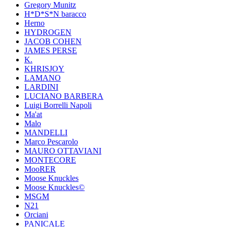
Gregory Munitz
H*D*S*N baracco
Herno
HYDROGEN
JACOB COHEN
JAMES PERSE
K.
KHRISJOY
LAMANO
LARDINI
LUCIANO BARBERA
Luigi Borrelli Napoli
Ma'at
Malo
MANDELLI
Marco Pescarolo
MAURO OTTAVIANI
MONTECORE
MooRER
Moose Knuckles
Moose Knuckles©️
MSGM
N21
Orciani
PANICALE