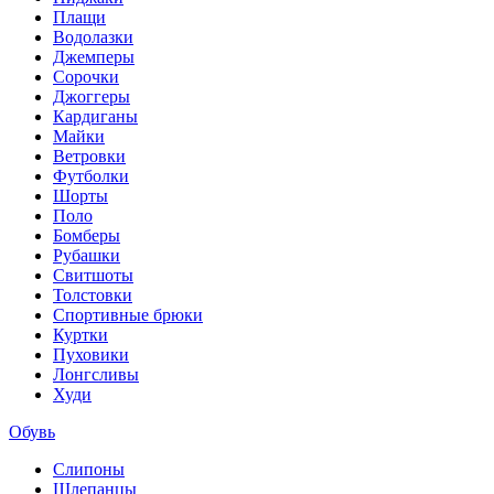
Плащи
Водолазки
Джемперы
Сорочки
Джоггеры
Кардиганы
Майки
Ветровки
Футболки
Шорты
Поло
Бомберы
Рубашки
Свитшоты
Толстовки
Спортивные брюки
Куртки
Пуховики
Лонгсливы
Худи
Обувь
Слипоны
Шлепанцы