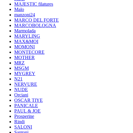
MAJESTIC filatures
Malo
manzoni24
MARCO DEL FORTE
MARCOBOLOGNA
Marmolada
MARYLING
MAX&MOI
MOMONI
MONTECORE
MOTHER
MRZ
MSGM
MYGREY
N21
NERVURE
NUDE
Orciani
OSCAR TIYE
PANICALE
PAUL & JOE
Prosperine
Rindi
SALONI
Santoni