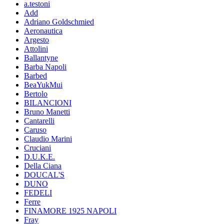
a.testoni
Add
Adriano Goldschmied
Aeronautica
Argesto
Attolini
Ballantyne
Barba Napoli
Barbed
BeaYukMui
Bertolo
BILANCIONI
Bruno Manetti
Cantarelli
Caruso
Claudio Marini
Cruciani
D.U.K.E.
Della Ciana
DOUCAL'S
DUNO
FEDELI
Ferre
FINAMORE 1925 NAPOLI
Fray