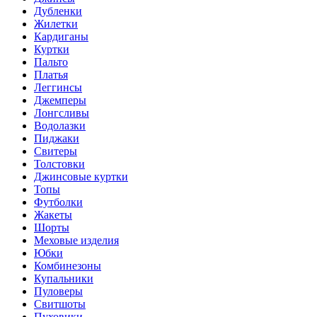
Дубленки
Жилетки
Кардиганы
Куртки
Пальто
Платья
Леггинсы
Джемперы
Лонгсливы
Водолазки
Пиджаки
Свитеры
Толстовки
Джинсовые куртки
Топы
Футболки
Жакеты
Шорты
Меховые изделия
Юбки
Комбинезоны
Купальники
Пуловеры
Свитшоты
Пуховики