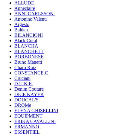
ALLUDE
Anneclaire
ANNI CARLSSON.
Antonino Valenti
Argesto
Baldan
BILANCIONI
Black Coral
BLANCHA
BLANCHETT
BORBONESE
Bruno Manetti
Charo Ruiz
CONSTANCE.C
Cruciani
D.U.K.E.
Denim Couture
DICE KAYEK
DOUCAL'S
DROMe
ELENA GHISELLINI
EQUIPMENT
ERIKA CAVALLINI
ERMANNO
ESSENTIEL