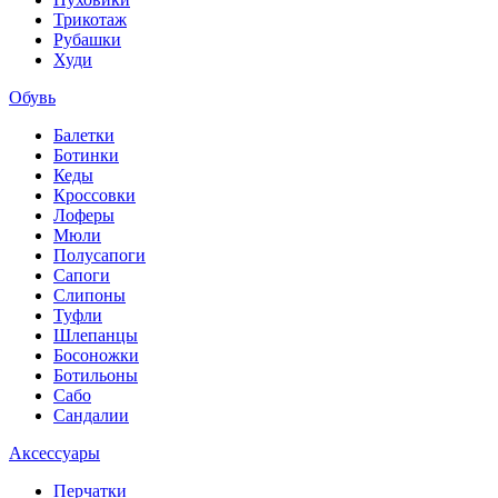
Трикотаж
Рубашки
Худи
Обувь
Балетки
Ботинки
Кеды
Кроссовки
Лоферы
Мюли
Полусапоги
Сапоги
Слипоны
Туфли
Шлепанцы
Босоножки
Ботильоны
Сабо
Сандалии
Аксессуары
Перчатки