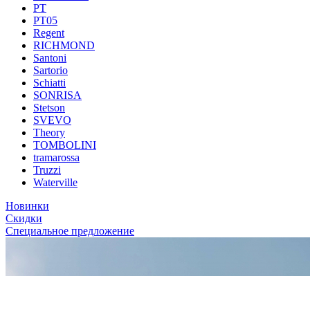
PT
PT05
Regent
RICHMOND
Santoni
Sartorio
Schiatti
SONRISA
Stetson
SVEVO
Theory
TOMBOLINI
tramarossa
Truzzi
Waterville
Новинки
Скидки
Специальное предложение