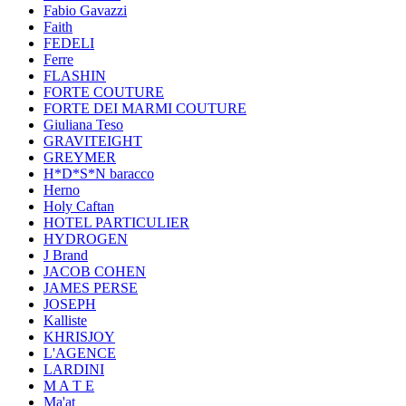
Fabio Gavazzi
Faith
FEDELI
Ferre
FLASHIN
FORTE COUTURE
FORTE DEI MARMI COUTURE
Giuliana Teso
GRAVITEIGHT
GREYMER
H*D*S*N baracco
Herno
Holy Caftan
HOTEL PARTICULIER
HYDROGEN
J Brand
JACOB COHEN
JAMES PERSE
JOSEPH
Kalliste
KHRISJOY
L'AGENCE
LARDINI
M A T E
Ma'at