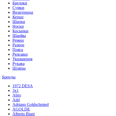
Брелоки
Сумки
Визитницы
Кепки
Шапки
Носки
Косынки
Шарфы
Ремни
Разное
Пояса
Рюкзаки
Украшения
Рукава
Шляпы
Бренды
1972 DESA
3x1
Abro
Add
Adriano Goldschmied
AGOLDE
Alberto Biani