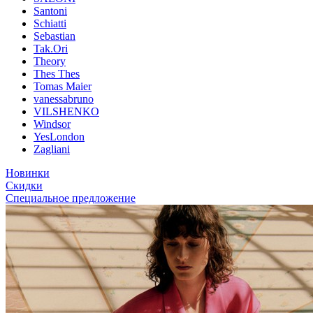
Santoni
Schiatti
Sebastian
Tak.Ori
Theory
Thes Thes
Tomas Maier
vanessabruno
VILSHENKO
Windsor
YesLondon
Zagliani
Новинки
Скидки
Специальное предложение