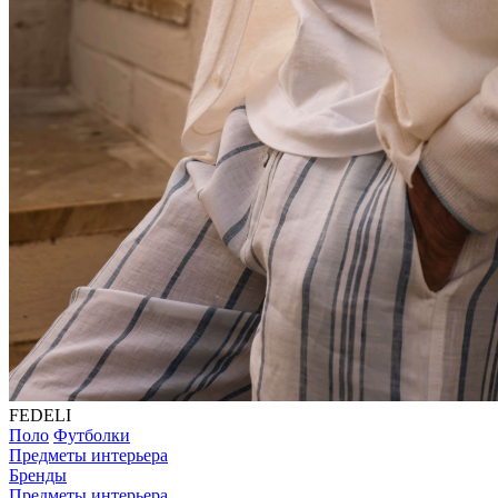
FEDELI
Поло
Футболки
Предметы интерьера
Бренды
Предметы интерьера