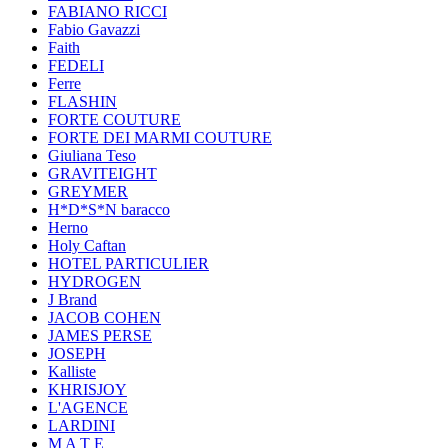
FABIANO RICCI
Fabio Gavazzi
Faith
FEDELI
Ferre
FLASHIN
FORTE COUTURE
FORTE DEI MARMI COUTURE
Giuliana Teso
GRAVITEIGHT
GREYMER
H*D*S*N baracco
Herno
Holy Caftan
HOTEL PARTICULIER
HYDROGEN
J Brand
JACOB COHEN
JAMES PERSE
JOSEPH
Kalliste
KHRISJOY
L'AGENCE
LARDINI
M A T E