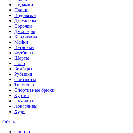
Пиджаки
Плащи
Водолазки
Джемперы
Сорочки
Джоггеры
Кардиганы
Майки
Ветровки
Футболки
Шорты
Поло
Бомберы
Рубашки
Свитшоты
Толстовки
Спортивные брюки
Куртки
Пуховики
Лонгсливы
Худи
Обувь
Слипоны