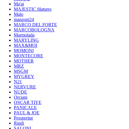
Ma'at
MAJESTIC filatures
Malo
manzoni24
MARCO DEL FORTE
MARCOBOLOGNA
Marmolada
MARYLING
MAX&MOI
MOMONI
MONTECORE
MOTHER
MRZ
MSGM
MYGREY
N21
NERVURE
NUDE
Orciani
OSCAR TIYE
PANICALE
PAUL & JOE
Prosperine
Rindi
SALONI