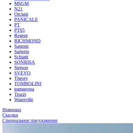
MSGM
N21
Orciani
PANICALE
PT
PT05
Regent
RICHMOND
Santoni
Sartorio
Schiatti
SONRISA
Stetson
SVEVO
Theory
TOMBOLINI
tramarossa
Truzzi
Waterville
Новинки
Скидки
Специальное предложение