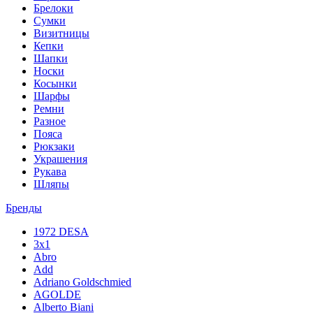
Брелоки
Сумки
Визитницы
Кепки
Шапки
Носки
Косынки
Шарфы
Ремни
Разное
Пояса
Рюкзаки
Украшения
Рукава
Шляпы
Бренды
1972 DESA
3x1
Abro
Add
Adriano Goldschmied
AGOLDE
Alberto Biani