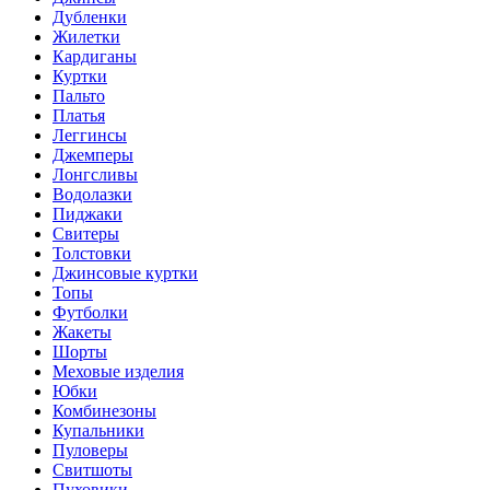
Дубленки
Жилетки
Кардиганы
Куртки
Пальто
Платья
Леггинсы
Джемперы
Лонгсливы
Водолазки
Пиджаки
Свитеры
Толстовки
Джинсовые куртки
Топы
Футболки
Жакеты
Шорты
Меховые изделия
Юбки
Комбинезоны
Купальники
Пуловеры
Свитшоты
Пуховики