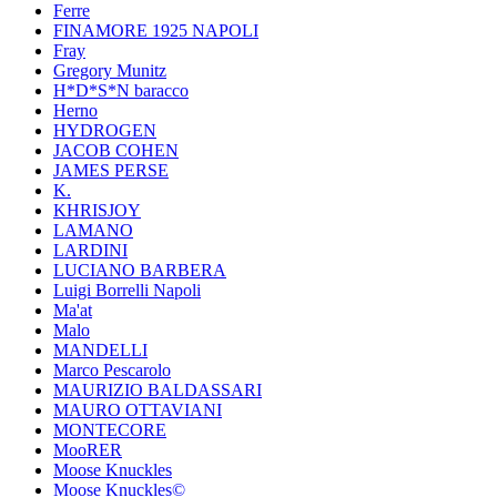
Ferre
FINAMORE 1925 NAPOLI
Fray
Gregory Munitz
H*D*S*N baracco
Herno
HYDROGEN
JACOB COHEN
JAMES PERSE
K.
KHRISJOY
LAMANO
LARDINI
LUCIANO BARBERA
Luigi Borrelli Napoli
Ma'at
Malo
MANDELLI
Marco Pescarolo
MAURIZIO BALDASSARI
MAURO OTTAVIANI
MONTECORE
MooRER
Moose Knuckles
Moose Knuckles©️