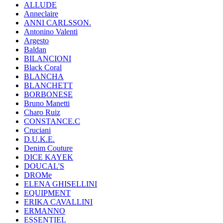
ALLUDE
Anneclaire
ANNI CARLSSON.
Antonino Valenti
Argesto
Baldan
BILANCIONI
Black Coral
BLANCHA
BLANCHETT
BORBONESE
Bruno Manetti
Charo Ruiz
CONSTANCE.C
Cruciani
D.U.K.E.
Denim Couture
DICE KAYEK
DOUCAL'S
DROMe
ELENA GHISELLINI
EQUIPMENT
ERIKA CAVALLINI
ERMANNO
ESSENTIEL