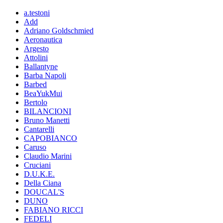
a.testoni
Add
Adriano Goldschmied
Aeronautica
Argesto
Attolini
Ballantyne
Barba Napoli
Barbed
BeaYukMui
Bertolo
BILANCIONI
Bruno Manetti
Cantarelli
CAPOBIANCO
Caruso
Claudio Marini
Cruciani
D.U.K.E.
Della Ciana
DOUCAL'S
DUNO
FABIANO RICCI
FEDELI