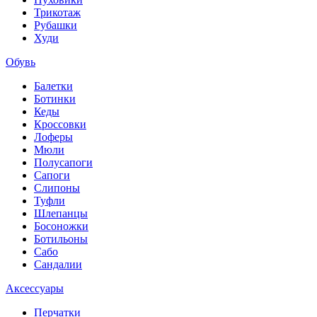
Трикотаж
Рубашки
Худи
Обувь
Балетки
Ботинки
Кеды
Кроссовки
Лоферы
Мюли
Полусапоги
Сапоги
Слипоны
Туфли
Шлепанцы
Босоножки
Ботильоны
Сабо
Сандалии
Аксессуары
Перчатки