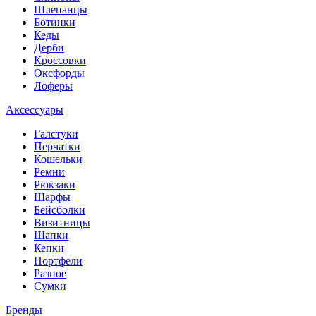
Шлепанцы
Ботинки
Кеды
Дерби
Кроссовки
Оксфорды
Лоферы
Аксессуары
Галстуки
Перчатки
Кошельки
Ремни
Рюкзаки
Шарфы
Бейсболки
Визитницы
Шапки
Кепки
Портфели
Разное
Сумки
Бренды