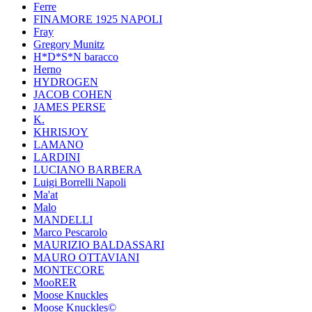
Ferre
FINAMORE 1925 NAPOLI
Fray
Gregory Munitz
H*D*S*N baracco
Herno
HYDROGEN
JACOB COHEN
JAMES PERSE
K.
KHRISJOY
LAMANO
LARDINI
LUCIANO BARBERA
Luigi Borrelli Napoli
Ma'at
Malo
MANDELLI
Marco Pescarolo
MAURIZIO BALDASSARI
MAURO OTTAVIANI
MONTECORE
MooRER
Moose Knuckles
Moose Knuckles©️