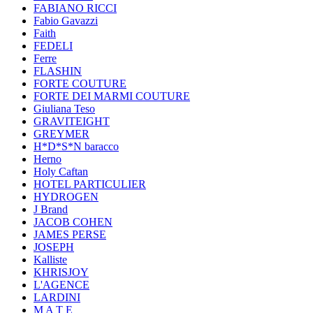
FABIANO RICCI
Fabio Gavazzi
Faith
FEDELI
Ferre
FLASHIN
FORTE COUTURE
FORTE DEI MARMI COUTURE
Giuliana Teso
GRAVITEIGHT
GREYMER
H*D*S*N baracco
Herno
Holy Caftan
HOTEL PARTICULIER
HYDROGEN
J Brand
JACOB COHEN
JAMES PERSE
JOSEPH
Kalliste
KHRISJOY
L'AGENCE
LARDINI
M A T E