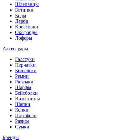
Шлепанцы
Ботинки
Кеды
Дерби
Кроссовки
Оксфорды
Лоферы
Аксессуары
Галстуки
Перчатки
Кошельки
Ремни
Рюкзаки
Шарфы
Бейсболки
Визитницы
Шапки
Кепки
Портфели
Разное
Сумки
Бренды