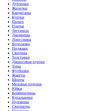
Дубленки
Жилетки
Кардиганы
Куртки
Пальто
Платья
Леггинсы
Джемперы
Лонгсливы
Водолазки
Пиджаки
Свитеры
Толстовки
Джинсовые куртки
Топы
Футболки
Жакеты
Шорты
Меховые изделия
Юбки
Комбинезоны
Купальники
Пуловеры
Свитшоты
Пуховики