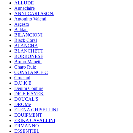
ALLUDE
Anneclaire
ANNI CARLSSON.
Antonino Valenti
Argesto
Baldan
BILANCIONI
Black Coral
BLANCHA
BLANCHETT
BORBONESE
Bruno Manetti
Charo Ruiz
CONSTANCE.C
Cruciani
D.U.K.E.
Denim Couture
DICE KAYEK
DOUCAL'S
DROMe
ELENA GHISELLINI
EQUIPMENT
ERIKA CAVALLINI
ERMANNO
ESSENTIEL