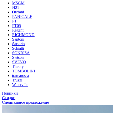
MSGM
N21
Orciani
PANICALE
PT
PT05
Regent
RICHMOND
Santoni
Sartorio
Schiatti
SONRISA
Stetson
SVEVO
Theory
TOMBOLINI
tramarossa
Truzzi
Waterville
Новинки
Скидки
Специальное предложение