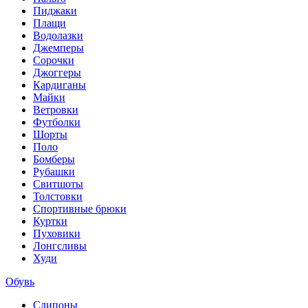
Пиджаки
Плащи
Водолазки
Джемперы
Сорочки
Джоггеры
Кардиганы
Майки
Ветровки
Футболки
Шорты
Поло
Бомберы
Рубашки
Свитшоты
Толстовки
Спортивные брюки
Куртки
Пуховики
Лонгсливы
Худи
Обувь
Слипоны