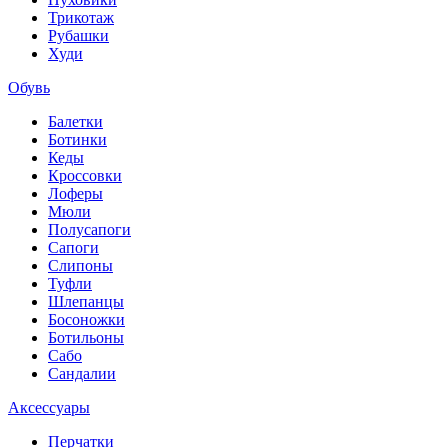
Трикотаж
Рубашки
Худи
Обувь
Балетки
Ботинки
Кеды
Кроссовки
Лоферы
Мюли
Полусапоги
Сапоги
Слипоны
Туфли
Шлепанцы
Босоножки
Ботильоны
Сабо
Сандалии
Аксессуары
Перчатки