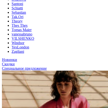
Santoni
Schiatti
Sebastian
Tak.Ori
Theory
Thes Thes
Tomas Maier
vanessabruno
VILSHENKO
Windsor
YesLondon
Zagliani
Новинки
Скидки
Специальное предложение