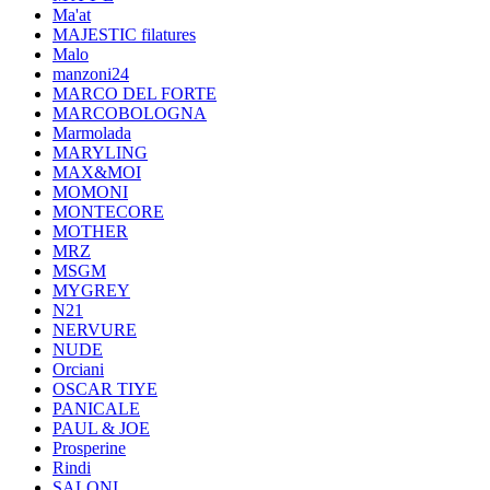
Ma'at
MAJESTIC filatures
Malo
manzoni24
MARCO DEL FORTE
MARCOBOLOGNA
Marmolada
MARYLING
MAX&MOI
MOMONI
MONTECORE
MOTHER
MRZ
MSGM
MYGREY
N21
NERVURE
NUDE
Orciani
OSCAR TIYE
PANICALE
PAUL & JOE
Prosperine
Rindi
SALONI