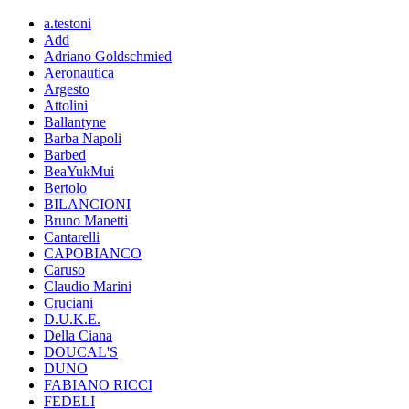
a.testoni
Add
Adriano Goldschmied
Aeronautica
Argesto
Attolini
Ballantyne
Barba Napoli
Barbed
BeaYukMui
Bertolo
BILANCIONI
Bruno Manetti
Cantarelli
CAPOBIANCO
Caruso
Claudio Marini
Cruciani
D.U.K.E.
Della Ciana
DOUCAL'S
DUNO
FABIANO RICCI
FEDELI