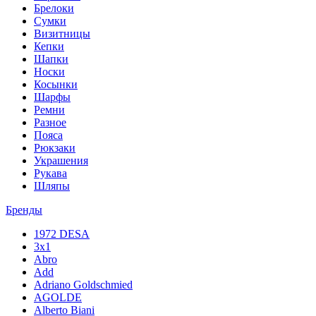
Брелоки
Сумки
Визитницы
Кепки
Шапки
Носки
Косынки
Шарфы
Ремни
Разное
Пояса
Рюкзаки
Украшения
Рукава
Шляпы
Бренды
1972 DESA
3x1
Abro
Add
Adriano Goldschmied
AGOLDE
Alberto Biani