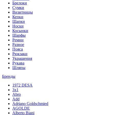
Брелоки
Сумки
Визитницы
Кепки
Шапки
Носки
Косынки
Шарфы
Ремни
Разное
Пояса
Рюкзаки
Украшения
Рукава
Шляпы
Бренды
1972 DESA
3x1
Abro
Add
Adriano Goldschmied
AGOLDE
Alberto Biani