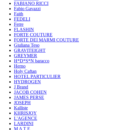
FABIANO RICCI
Fabio Gavazzi
Faith
FEDELI
Ferre
FLASHIN
FORTE COUTURE
FORTE DEI MARMI COUTURE
Giuliana Teso
GRAVITEIGHT
GREYMER
H*D*S*N baracco
Herno
Holy Caftan
HOTEL PARTICULIER
HYDROGEN
J Brand
JACOB COHEN
JAMES PERSE
JOSEPH
Kalliste
KHRISJOY
L'AGENCE
LARDINI
M A T E