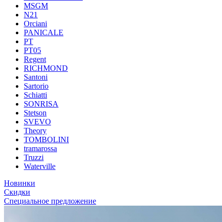
MSGM
N21
Orciani
PANICALE
PT
PT05
Regent
RICHMOND
Santoni
Sartorio
Schiatti
SONRISA
Stetson
SVEVO
Theory
TOMBOLINI
tramarossa
Truzzi
Waterville
Новинки
Скидки
Специальное предложение