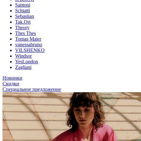
Santoni
Schiatti
Sebastian
Tak.Ori
Theory
Thes Thes
Tomas Maier
vanessabruno
VILSHENKO
Windsor
YesLondon
Zagliani
Новинки
Скидки
Специальное предложение