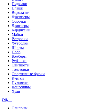
Пиджаки
Плащи
Водолазки
Джемперы
Сорочки
Джоггеры
Кардиганы
Майки
Ветровки
Футболки
Шорты
Поло
Бомберы
Рубашки
Свитшоты
Толстовки
Спортивные брюки
Куртки
Пуховики
Лонгсливы
Худи
Обувь
Слипоны