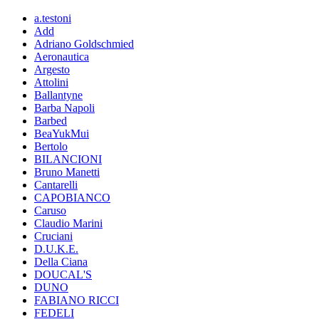
a.testoni
Add
Adriano Goldschmied
Aeronautica
Argesto
Attolini
Ballantyne
Barba Napoli
Barbed
BeaYukMui
Bertolo
BILANCIONI
Bruno Manetti
Cantarelli
CAPOBIANCO
Caruso
Claudio Marini
Cruciani
D.U.K.E.
Della Ciana
DOUCAL'S
DUNO
FABIANO RICCI
FEDELI