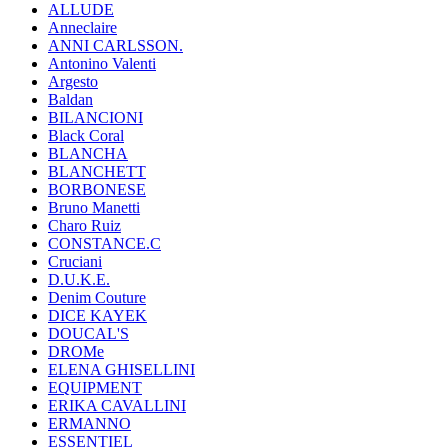
ALLUDE
Anneclaire
ANNI CARLSSON.
Antonino Valenti
Argesto
Baldan
BILANCIONI
Black Coral
BLANCHA
BLANCHETT
BORBONESE
Bruno Manetti
Charo Ruiz
CONSTANCE.C
Cruciani
D.U.K.E.
Denim Couture
DICE KAYEK
DOUCAL'S
DROMe
ELENA GHISELLINI
EQUIPMENT
ERIKA CAVALLINI
ERMANNO
ESSENTIEL