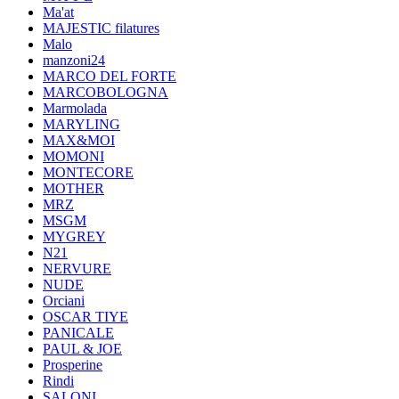
Ma'at
MAJESTIC filatures
Malo
manzoni24
MARCO DEL FORTE
MARCOBOLOGNA
Marmolada
MARYLING
MAX&MOI
MOMONI
MONTECORE
MOTHER
MRZ
MSGM
MYGREY
N21
NERVURE
NUDE
Orciani
OSCAR TIYE
PANICALE
PAUL & JOE
Prosperine
Rindi
SALONI