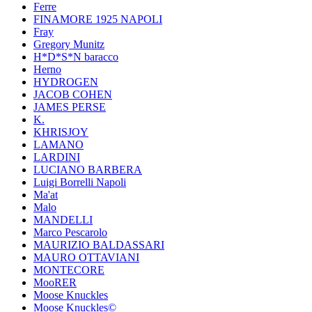
Ferre
FINAMORE 1925 NAPOLI
Fray
Gregory Munitz
H*D*S*N baracco
Herno
HYDROGEN
JACOB COHEN
JAMES PERSE
K.
KHRISJOY
LAMANO
LARDINI
LUCIANO BARBERA
Luigi Borrelli Napoli
Ma'at
Malo
MANDELLI
Marco Pescarolo
MAURIZIO BALDASSARI
MAURO OTTAVIANI
MONTECORE
MooRER
Moose Knuckles
Moose Knuckles©️