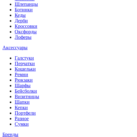
Шлепанцы
Ботинки
Кеды
Дерби
Кроссовки
Оксфорды
Лоферы
Аксессуары
Галстуки
Перчатки
Кошельки
Ремни
Рюкзаки
Шарфы
Бейсболки
Визитницы
Шапки
Кепки
Портфели
Разное
Сумки
Бренды