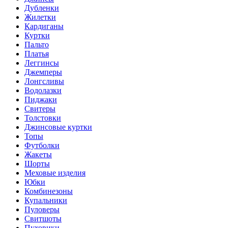
Дубленки
Жилетки
Кардиганы
Куртки
Пальто
Платья
Леггинсы
Джемперы
Лонгсливы
Водолазки
Пиджаки
Свитеры
Толстовки
Джинсовые куртки
Топы
Футболки
Жакеты
Шорты
Меховые изделия
Юбки
Комбинезоны
Купальники
Пуловеры
Свитшоты
Пуховики