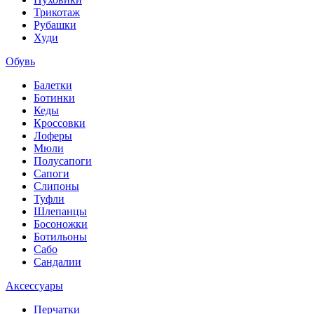
Трикотаж
Рубашки
Худи
Обувь
Балетки
Ботинки
Кеды
Кроссовки
Лоферы
Мюли
Полусапоги
Сапоги
Слипоны
Туфли
Шлепанцы
Босоножки
Ботильоны
Сабо
Сандалии
Аксессуары
Перчатки