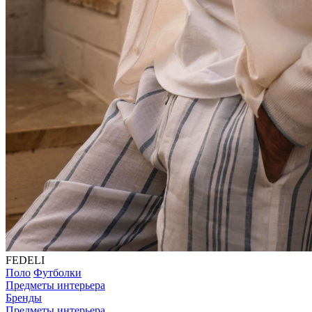
FEDELI
Поло
Футболки
Предметы интерьера
Бренды
Предметы интерьера