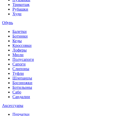
Трикотаж
Рубашки
Худи
Обувь
Балетки
Ботинки
Кеды
Кроссовки
Лоферы
Мюли
Полусапоги
Сапоги
Слипоны
Туфли
Шлепанцы
Босоножки
Ботильоны
Сабо
Сандалии
Аксессуары
Перчатки