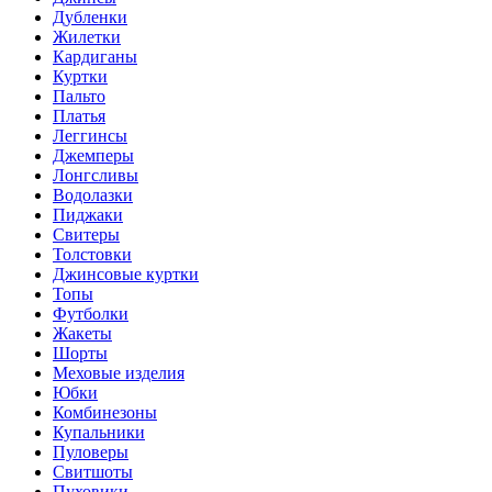
Дубленки
Жилетки
Кардиганы
Куртки
Пальто
Платья
Леггинсы
Джемперы
Лонгсливы
Водолазки
Пиджаки
Свитеры
Толстовки
Джинсовые куртки
Топы
Футболки
Жакеты
Шорты
Меховые изделия
Юбки
Комбинезоны
Купальники
Пуловеры
Свитшоты
Пуховики