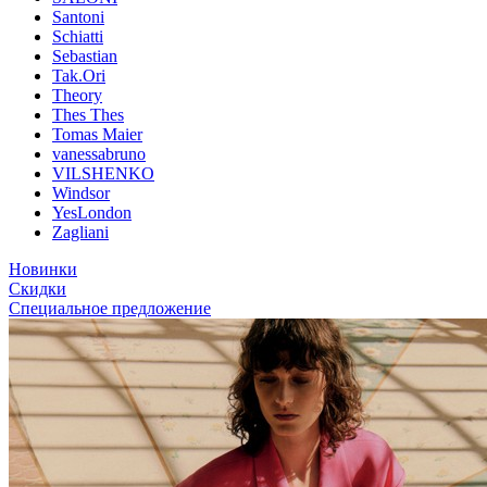
Santoni
Schiatti
Sebastian
Tak.Ori
Theory
Thes Thes
Tomas Maier
vanessabruno
VILSHENKO
Windsor
YesLondon
Zagliani
Новинки
Скидки
Специальное предложение