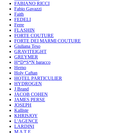
FABIANO RICCI
Fabio Gavazzi
Faith
FEDELI
Ferre
FLASHIN
FORTE COUTURE
FORTE DEI MARMI COUTURE
Giuliana Teso
GRAVITEIGHT
GREYMER
H*D*S*N baracco
Herno
Holy Caftan
HOTEL PARTICULIER
HYDROGEN
J Brand
JACOB COHEN
JAMES PERSE
JOSEPH
Kalliste
KHRISJOY
L'AGENCE
LARDINI
M A T E