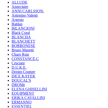
ALLUDE
Anneclaire
ANNI CARLSSON.
Antonino Valenti
Argesto
Baldan
BILANCIONI
Black Coral
BLANCHA
BLANCHETT
BORBONESE
Bruno Manetti
Charo Ruiz
CONSTANCE.C
Cruciani
D.U.K.E.
Denim Couture
DICE KAYEK
DOUCAL'S
DROMe
ELENA GHISELLINI
EQUIPMENT
ERIKA CAVALLINI
ERMANNO
ESSENTIEL