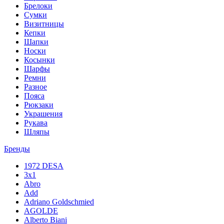
Брелоки
Сумки
Визитницы
Кепки
Шапки
Носки
Косынки
Шарфы
Ремни
Разное
Пояса
Рюкзаки
Украшения
Рукава
Шляпы
Бренды
1972 DESA
3x1
Abro
Add
Adriano Goldschmied
AGOLDE
Alberto Biani