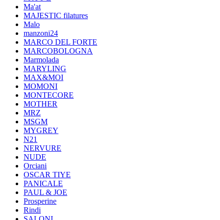
Ma'at
MAJESTIC filatures
Malo
manzoni24
MARCO DEL FORTE
MARCOBOLOGNA
Marmolada
MARYLING
MAX&MOI
MOMONI
MONTECORE
MOTHER
MRZ
MSGM
MYGREY
N21
NERVURE
NUDE
Orciani
OSCAR TIYE
PANICALE
PAUL & JOE
Prosperine
Rindi
SALONI