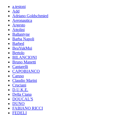
a.testoni
Add
Adriano Goldschmied
Aeronautica
Argesto
Attolini
Ballantyne
Barba Napoli
Barbed
BeaYukMui
Bertolo
BILANCIONI
Bruno Manetti
Cantarelli
CAPOBIANCO
Caruso
Claudio Marini
Cruciani
D.U.K.E.
Della Ciana
DOUCAL'S
DUNO
FABIANO RICCI
FEDELI