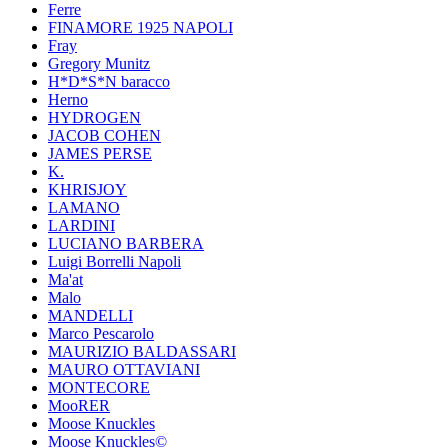
Ferre
FINAMORE 1925 NAPOLI
Fray
Gregory Munitz
H*D*S*N baracco
Herno
HYDROGEN
JACOB COHEN
JAMES PERSE
K.
KHRISJOY
LAMANO
LARDINI
LUCIANO BARBERA
Luigi Borrelli Napoli
Ma'at
Malo
MANDELLI
Marco Pescarolo
MAURIZIO BALDASSARI
MAURO OTTAVIANI
MONTECORE
MooRER
Moose Knuckles
Moose Knuckles©️