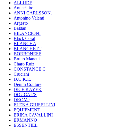
ALLUDE
Anneclaire
ANNI CARLSSON.
Antonino Valenti
Argesto
Baldan
BILANCIONI
Black Coral
BLANCHA
BLANCHETT
BORBONESE
Bruno Manetti
Charo Ruiz
CONSTANCE.C
Cruciani
D.U.K.E.
Denim Couture
DICE KAYEK
DOUCAL'S
DROMe
ELENA GHISELLINI
EQUIPMENT
ERIKA CAVALLINI
ERMANNO
ESSENTIEL