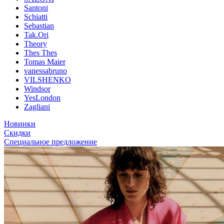
Santoni
Schiatti
Sebastian
Tak.Ori
Theory
Thes Thes
Tomas Maier
vanessabruno
VILSHENKO
Windsor
YesLondon
Zagliani
Новинки
Скидки
Специальное предложение