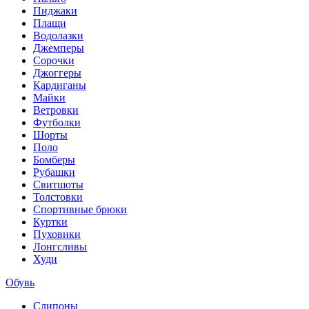
Пиджаки
Плащи
Водолазки
Джемперы
Сорочки
Джоггеры
Кардиганы
Майки
Ветровки
Футболки
Шорты
Поло
Бомберы
Рубашки
Свитшоты
Толстовки
Спортивные брюки
Куртки
Пуховики
Лонгсливы
Худи
Обувь
Слипоны