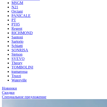
MSGM
N21
Orciani
PANICALE
PT
PT05
Regent
RICHMOND
Santoni
Sartorio
Schiatti
SONRISA
Stetson
SVEVO
Theory
TOMBOLINI
tramarossa
Truzzi
Waterville
Новинки
Скидки
Специальное предложение