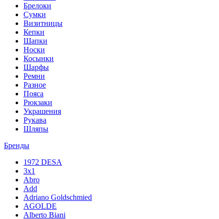
Брелоки
Сумки
Визитницы
Кепки
Шапки
Носки
Косынки
Шарфы
Ремни
Разное
Пояса
Рюкзаки
Украшения
Рукава
Шляпы
Бренды
1972 DESA
3x1
Abro
Add
Adriano Goldschmied
AGOLDE
Alberto Biani