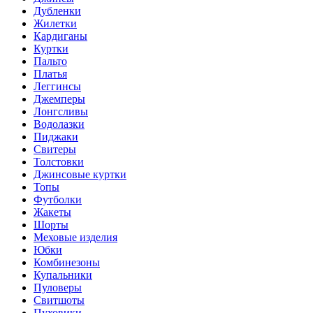
Дубленки
Жилетки
Кардиганы
Куртки
Пальто
Платья
Леггинсы
Джемперы
Лонгсливы
Водолазки
Пиджаки
Свитеры
Толстовки
Джинсовые куртки
Топы
Футболки
Жакеты
Шорты
Меховые изделия
Юбки
Комбинезоны
Купальники
Пуловеры
Свитшоты
Пуховики