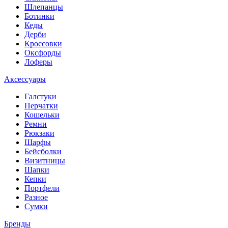
Шлепанцы
Ботинки
Кеды
Дерби
Кроссовки
Оксфорды
Лоферы
Аксессуары
Галстуки
Перчатки
Кошельки
Ремни
Рюкзаки
Шарфы
Бейсболки
Визитницы
Шапки
Кепки
Портфели
Разное
Сумки
Бренды