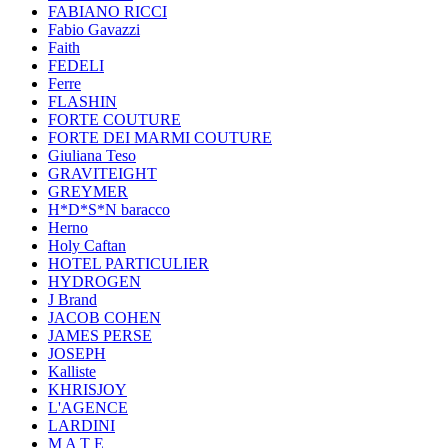
FABIANO RICCI
Fabio Gavazzi
Faith
FEDELI
Ferre
FLASHIN
FORTE COUTURE
FORTE DEI MARMI COUTURE
Giuliana Teso
GRAVITEIGHT
GREYMER
H*D*S*N baracco
Herno
Holy Caftan
HOTEL PARTICULIER
HYDROGEN
J Brand
JACOB COHEN
JAMES PERSE
JOSEPH
Kalliste
KHRISJOY
L'AGENCE
LARDINI
M A T E