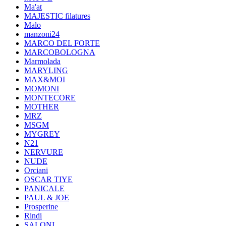
Ma'at
MAJESTIC filatures
Malo
manzoni24
MARCO DEL FORTE
MARCOBOLOGNA
Marmolada
MARYLING
MAX&MOI
MOMONI
MONTECORE
MOTHER
MRZ
MSGM
MYGREY
N21
NERVURE
NUDE
Orciani
OSCAR TIYE
PANICALE
PAUL & JOE
Prosperine
Rindi
SALONI