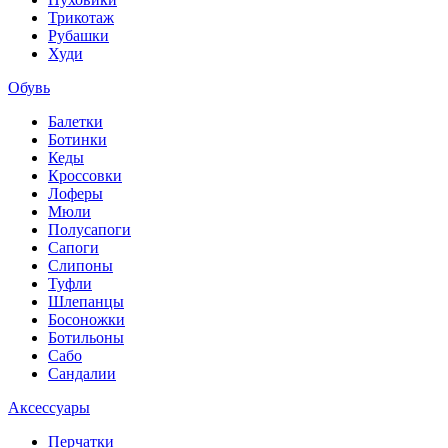
Трикотаж
Рубашки
Худи
Обувь
Балетки
Ботинки
Кеды
Кроссовки
Лоферы
Мюли
Полусапоги
Сапоги
Слипоны
Туфли
Шлепанцы
Босоножки
Ботильоны
Сабо
Сандалии
Аксессуары
Перчатки