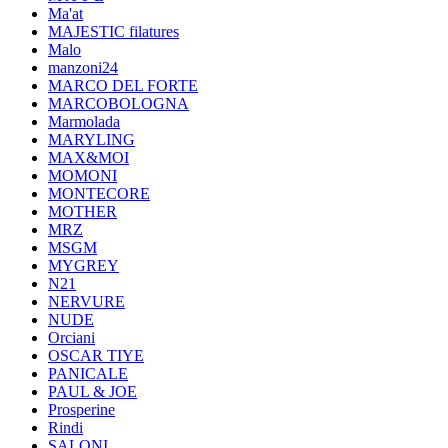
Ma'at
MAJESTIC filatures
Malo
manzoni24
MARCO DEL FORTE
MARCOBOLOGNA
Marmolada
MARYLING
MAX&MOI
MOMONI
MONTECORE
MOTHER
MRZ
MSGM
MYGREY
N21
NERVURE
NUDE
Orciani
OSCAR TIYE
PANICALE
PAUL & JOE
Prosperine
Rindi
SALONI