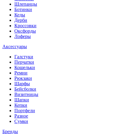
Шлепанцы
Ботинки
Кеды
Дерби
Кроссовки
Оксфорды
Лоферы
Аксессуары
Галстуки
Перчатки
Кошельки
Ремни
Рюкзаки
Шарфы
Бейсболки
Визитницы
Шапки
Кепки
Портфели
Разное
Сумки
Бренды