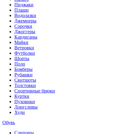
Пиджаки
Плащи
Водолазки
Джемперы
Сорочки
Джоггеры
Кардиганы
Майки
Ветровки
Футболки
Шорты
Поло
Бомберы
Рубашки
Свитшоты
Толстовки
Спортивные брюки
Куртки
Пуховики
Лонгсливы
Худи
Обувь
Слипоны