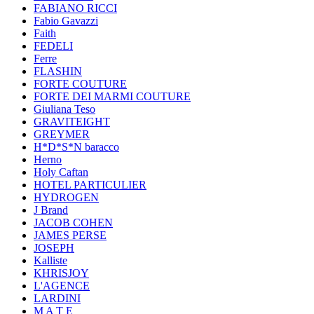
FABIANO RICCI
Fabio Gavazzi
Faith
FEDELI
Ferre
FLASHIN
FORTE COUTURE
FORTE DEI MARMI COUTURE
Giuliana Teso
GRAVITEIGHT
GREYMER
H*D*S*N baracco
Herno
Holy Caftan
HOTEL PARTICULIER
HYDROGEN
J Brand
JACOB COHEN
JAMES PERSE
JOSEPH
Kalliste
KHRISJOY
L'AGENCE
LARDINI
M A T E