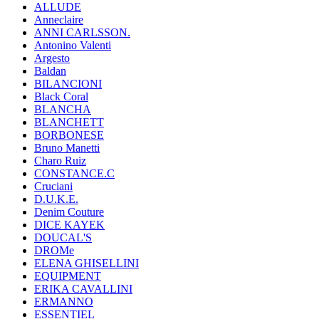
ALLUDE
Anneclaire
ANNI CARLSSON.
Antonino Valenti
Argesto
Baldan
BILANCIONI
Black Coral
BLANCHA
BLANCHETT
BORBONESE
Bruno Manetti
Charo Ruiz
CONSTANCE.C
Cruciani
D.U.K.E.
Denim Couture
DICE KAYEK
DOUCAL'S
DROMe
ELENA GHISELLINI
EQUIPMENT
ERIKA CAVALLINI
ERMANNO
ESSENTIEL