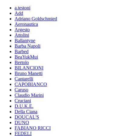
a.testoni
Add
Adriano Goldschmied
Aeronautica
Argesto
Attolini
Ballantyne
Barba Napoli
Barbed
BeaYukMui
Bertolo
BILANCIONI
Bruno Manetti
Cantarelli
CAPOBIANCO
Caruso
Claudio Marini
Cruciani
D.U.K.E.
Della Ciana
DOUCAL'S
DUNO
FABIANO RICCI
FEDELI