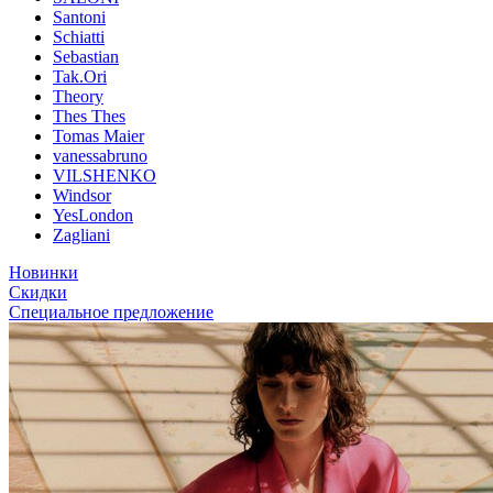
Santoni
Schiatti
Sebastian
Tak.Ori
Theory
Thes Thes
Tomas Maier
vanessabruno
VILSHENKO
Windsor
YesLondon
Zagliani
Новинки
Скидки
Специальное предложение