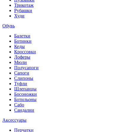
Трикотаж
Рубашки
Худи
Обувь
Балетки
Ботинки
Кеды
Кроссовки
Лоферы
Мюли
Полусапоги
Сапоги
Слипоны
Туфли
Шлепанцы
Босоножки
Ботильоны
Сабо
Сандалии
Аксессуары
Перчатки