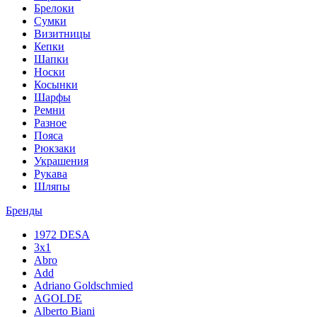
Брелоки
Сумки
Визитницы
Кепки
Шапки
Носки
Косынки
Шарфы
Ремни
Разное
Пояса
Рюкзаки
Украшения
Рукава
Шляпы
Бренды
1972 DESA
3x1
Abro
Add
Adriano Goldschmied
AGOLDE
Alberto Biani