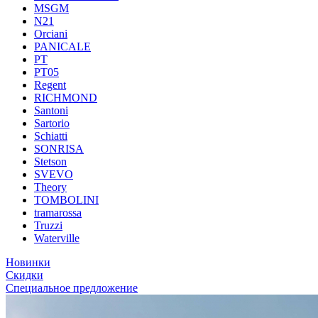
MSGM
N21
Orciani
PANICALE
PT
PT05
Regent
RICHMOND
Santoni
Sartorio
Schiatti
SONRISA
Stetson
SVEVO
Theory
TOMBOLINI
tramarossa
Truzzi
Waterville
Новинки
Скидки
Специальное предложение