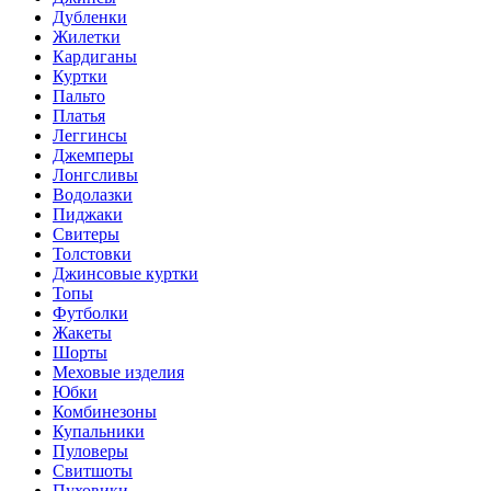
Дубленки
Жилетки
Кардиганы
Куртки
Пальто
Платья
Леггинсы
Джемперы
Лонгсливы
Водолазки
Пиджаки
Свитеры
Толстовки
Джинсовые куртки
Топы
Футболки
Жакеты
Шорты
Меховые изделия
Юбки
Комбинезоны
Купальники
Пуловеры
Свитшоты
Пуховики