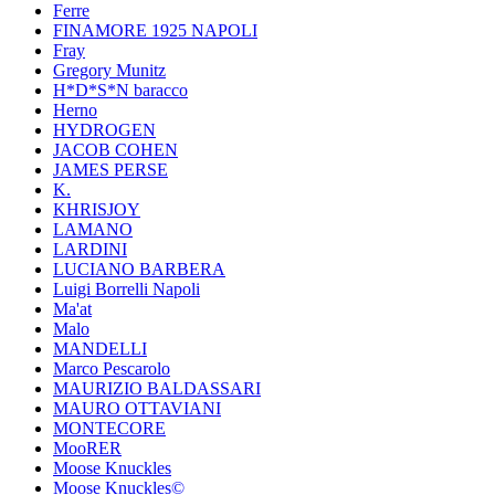
Ferre
FINAMORE 1925 NAPOLI
Fray
Gregory Munitz
H*D*S*N baracco
Herno
HYDROGEN
JACOB COHEN
JAMES PERSE
K.
KHRISJOY
LAMANO
LARDINI
LUCIANO BARBERA
Luigi Borrelli Napoli
Ma'at
Malo
MANDELLI
Marco Pescarolo
MAURIZIO BALDASSARI
MAURO OTTAVIANI
MONTECORE
MooRER
Moose Knuckles
Moose Knuckles©️