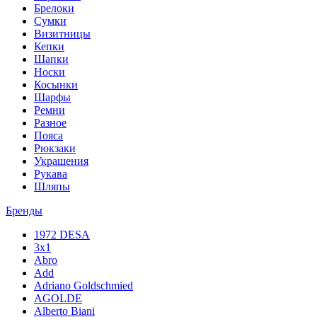
Брелоки
Сумки
Визитницы
Кепки
Шапки
Носки
Косынки
Шарфы
Ремни
Разное
Пояса
Рюкзаки
Украшения
Рукава
Шляпы
Бренды
1972 DESA
3x1
Abro
Add
Adriano Goldschmied
AGOLDE
Alberto Biani