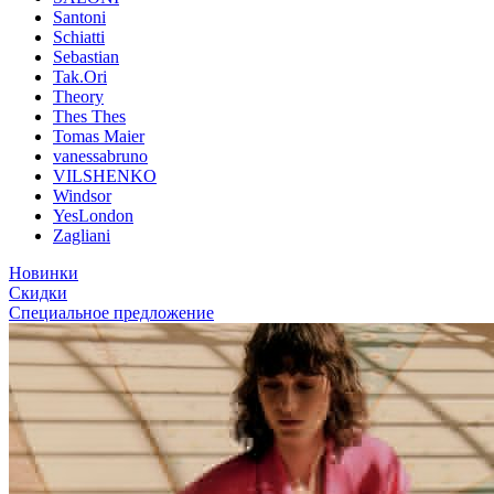
Santoni
Schiatti
Sebastian
Tak.Ori
Theory
Thes Thes
Tomas Maier
vanessabruno
VILSHENKO
Windsor
YesLondon
Zagliani
Новинки
Скидки
Специальное предложение