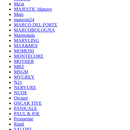
Ma'at
MAJESTIC filatures
Malo
manzoni24
MARCO DEL FORTE
MARCOBOLOGNA
Marmolada
MARYLING
MAX&MOI
MOMONI
MONTECORE
MOTHER
MRZ
MSGM
MYGREY
N21
NERVURE
NUDE
Orciani
OSCAR TIYE
PANICALE
PAUL & JOE
Prosperine
Rindi
SALONI