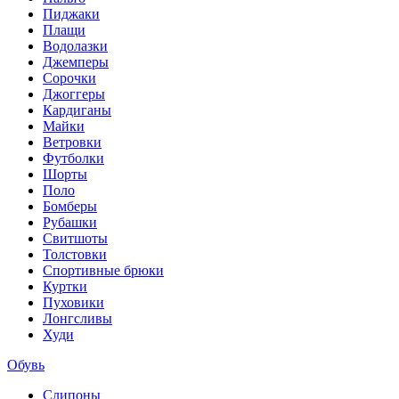
Пиджаки
Плащи
Водолазки
Джемперы
Сорочки
Джоггеры
Кардиганы
Майки
Ветровки
Футболки
Шорты
Поло
Бомберы
Рубашки
Свитшоты
Толстовки
Спортивные брюки
Куртки
Пуховики
Лонгсливы
Худи
Обувь
Слипоны