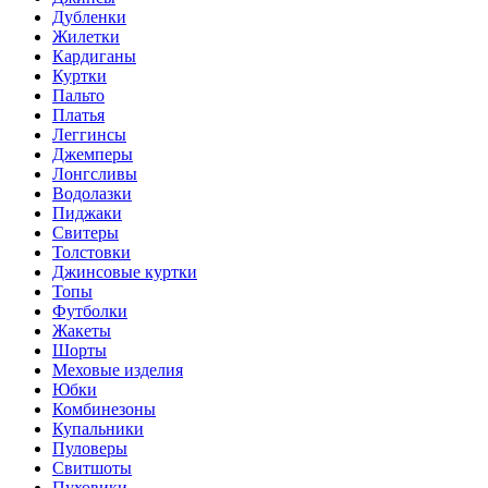
Дубленки
Жилетки
Кардиганы
Куртки
Пальто
Платья
Леггинсы
Джемперы
Лонгсливы
Водолазки
Пиджаки
Свитеры
Толстовки
Джинсовые куртки
Топы
Футболки
Жакеты
Шорты
Меховые изделия
Юбки
Комбинезоны
Купальники
Пуловеры
Свитшоты
Пуховики