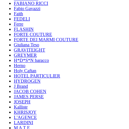
FABIANO RICCI
Fabio Gavazzi
Faith
FEDELI
Ferre
FLASHIN
FORTE COUTURE
FORTE DEI MARMI COUTURE
Giuliana Teso
GRAVITEIGHT
GREYMER
H*D*S*N baracco
Herno
Holy Caftan
HOTEL PARTICULIER
HYDROGEN
J Brand
JACOB COHEN
JAMES PERSE
JOSEPH
Kalliste
KHRISJOY
L'AGENCE
LARDINI
M A T E