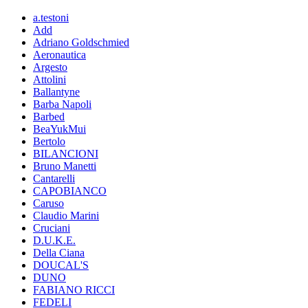
a.testoni
Add
Adriano Goldschmied
Aeronautica
Argesto
Attolini
Ballantyne
Barba Napoli
Barbed
BeaYukMui
Bertolo
BILANCIONI
Bruno Manetti
Cantarelli
CAPOBIANCO
Caruso
Claudio Marini
Cruciani
D.U.K.E.
Della Ciana
DOUCAL'S
DUNO
FABIANO RICCI
FEDELI