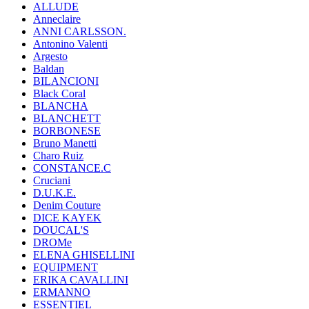
ALLUDE
Anneclaire
ANNI CARLSSON.
Antonino Valenti
Argesto
Baldan
BILANCIONI
Black Coral
BLANCHA
BLANCHETT
BORBONESE
Bruno Manetti
Charo Ruiz
CONSTANCE.C
Cruciani
D.U.K.E.
Denim Couture
DICE KAYEK
DOUCAL'S
DROMe
ELENA GHISELLINI
EQUIPMENT
ERIKA CAVALLINI
ERMANNO
ESSENTIEL