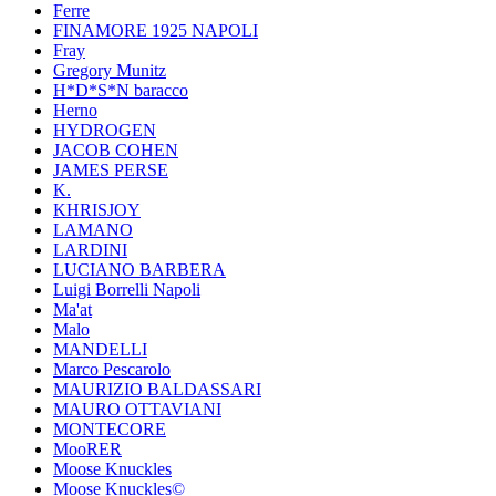
Ferre
FINAMORE 1925 NAPOLI
Fray
Gregory Munitz
H*D*S*N baracco
Herno
HYDROGEN
JACOB COHEN
JAMES PERSE
K.
KHRISJOY
LAMANO
LARDINI
LUCIANO BARBERA
Luigi Borrelli Napoli
Ma'at
Malo
MANDELLI
Marco Pescarolo
MAURIZIO BALDASSARI
MAURO OTTAVIANI
MONTECORE
MooRER
Moose Knuckles
Moose Knuckles©️