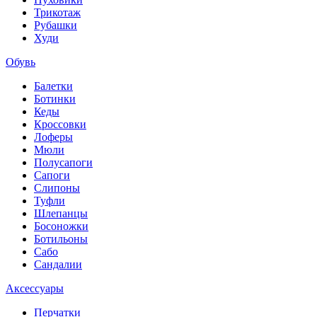
Трикотаж
Рубашки
Худи
Обувь
Балетки
Ботинки
Кеды
Кроссовки
Лоферы
Мюли
Полусапоги
Сапоги
Слипоны
Туфли
Шлепанцы
Босоножки
Ботильоны
Сабо
Сандалии
Аксессуары
Перчатки