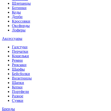
Шлепанцы
Ботинки
Кеды
Дерби
Кроссовки
Оксфорды
Лоферы
Аксессуары
Галстуки
Перчатки
Кошельки
Ремни
Рюкзаки
Шарфы
Бейсболки
Визитницы
Шапки
Кепки
Портфели
Разное
Сумки
Бренды