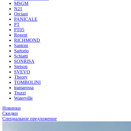
MSGM
N21
Orciani
PANICALE
PT
PT05
Regent
RICHMOND
Santoni
Sartorio
Schiatti
SONRISA
Stetson
SVEVO
Theory
TOMBOLINI
tramarossa
Truzzi
Waterville
Новинки
Скидки
Специальное предложение