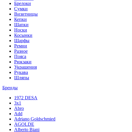
Брелоки
Сумки
Визитницы
Кепки
Шапки
Носки
Косынки
Шарфы
Ремни
Разное
Пояса
Рюкзаки
Украшения
Рукава
Шляпы
Бренды
1972 DESA
3x1
Abro
Add
Adriano Goldschmied
AGOLDE
Alberto Biani