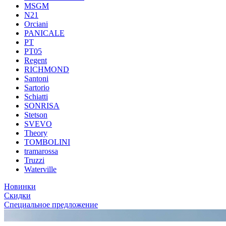
MSGM
N21
Orciani
PANICALE
PT
PT05
Regent
RICHMOND
Santoni
Sartorio
Schiatti
SONRISA
Stetson
SVEVO
Theory
TOMBOLINI
tramarossa
Truzzi
Waterville
Новинки
Скидки
Специальное предложение