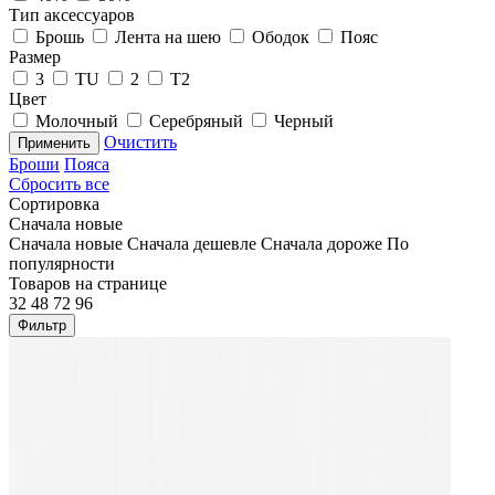
Тип аксессуаров
Брошь
Лента на шею
Ободок
Пояс
Размер
3
TU
2
T2
Цвет
Молочный
Серебряный
Черный
Очистить
Применить
Броши
Пояса
Сбросить все
Сортировка
Сначала новые
Сначала новые
Сначала дешевле
Сначала дороже
По
популярности
Товаров на странице
32
48
72
96
Фильтр