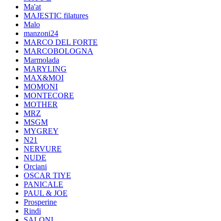
Ma'at
MAJESTIC filatures
Malo
manzoni24
MARCO DEL FORTE
MARCOBOLOGNA
Marmolada
MARYLING
MAX&MOI
MOMONI
MONTECORE
MOTHER
MRZ
MSGM
MYGREY
N21
NERVURE
NUDE
Orciani
OSCAR TIYE
PANICALE
PAUL & JOE
Prosperine
Rindi
SALONI