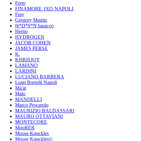
Ferre
FINAMORE 1925 NAPOLI
Fray
Gregory Munitz
H*D*S*N baracco
Herno
HYDROGEN
JACOB COHEN
JAMES PERSE
K.
KHRISJOY
LAMANO
LARDINI
LUCIANO BARBERA
Luigi Borrelli Napoli
Ma'at
Malo
MANDELLI
Marco Pescarolo
MAURIZIO BALDASSARI
MAURO OTTAVIANI
MONTECORE
MooRER
Moose Knuckles
Moose Knuckles©️