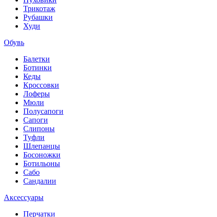
Трикотаж
Рубашки
Худи
Обувь
Балетки
Ботинки
Кеды
Кроссовки
Лоферы
Мюли
Полусапоги
Сапоги
Слипоны
Туфли
Шлепанцы
Босоножки
Ботильоны
Сабо
Сандалии
Аксессуары
Перчатки