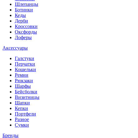
Шлепанцы
Ботинки
Кеды
Дерби
Кроссовки
Оксфорды
Лоферы
Аксессуары
Галстуки
Перчатки
Кошельки
Ремни
Рюкзаки
Шарфы
Бейсболки
Визитницы
Шапки
Кепки
Портфели
Разное
Сумки
Бренды