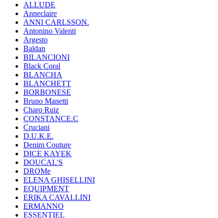
ALLUDE
Anneclaire
ANNI CARLSSON.
Antonino Valenti
Argesto
Baldan
BILANCIONI
Black Coral
BLANCHA
BLANCHETT
BORBONESE
Bruno Manetti
Charo Ruiz
CONSTANCE.C
Cruciani
D.U.K.E.
Denim Couture
DICE KAYEK
DOUCAL'S
DROMe
ELENA GHISELLINI
EQUIPMENT
ERIKA CAVALLINI
ERMANNO
ESSENTIEL