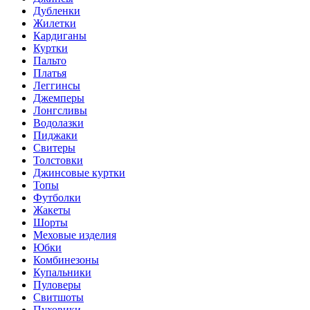
Дубленки
Жилетки
Кардиганы
Куртки
Пальто
Платья
Леггинсы
Джемперы
Лонгсливы
Водолазки
Пиджаки
Свитеры
Толстовки
Джинсовые куртки
Топы
Футболки
Жакеты
Шорты
Меховые изделия
Юбки
Комбинезоны
Купальники
Пуловеры
Свитшоты
Пуховики