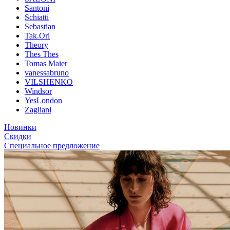
Santoni
Schiatti
Sebastian
Tak.Ori
Theory
Thes Thes
Tomas Maier
vanessabruno
VILSHENKO
Windsor
YesLondon
Zagliani
Новинки
Скидки
Специальное предложение