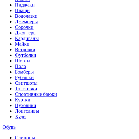
Пиджаки
Плащи
Водолазки
Джемперы
Сорочки
Джоггеры
Кардиганы
Майки
Ветровки
Футболки
Шорты
Поло
Бомберы
Рубашки
Свитшоты
Толстовки
Спортивные брюки
Куртки
Пуховики
Лонгсливы
Худи
Обувь
Слипоны