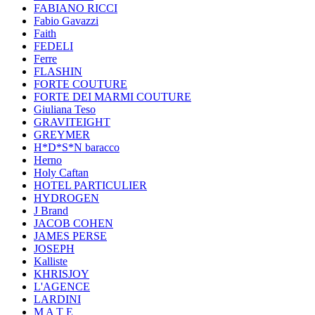
FABIANO RICCI
Fabio Gavazzi
Faith
FEDELI
Ferre
FLASHIN
FORTE COUTURE
FORTE DEI MARMI COUTURE
Giuliana Teso
GRAVITEIGHT
GREYMER
H*D*S*N baracco
Herno
Holy Caftan
HOTEL PARTICULIER
HYDROGEN
J Brand
JACOB COHEN
JAMES PERSE
JOSEPH
Kalliste
KHRISJOY
L'AGENCE
LARDINI
M A T E