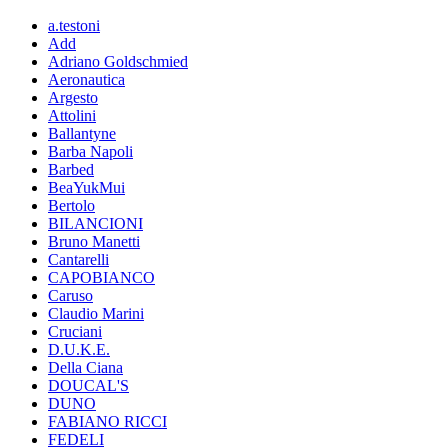
a.testoni
Add
Adriano Goldschmied
Aeronautica
Argesto
Attolini
Ballantyne
Barba Napoli
Barbed
BeaYukMui
Bertolo
BILANCIONI
Bruno Manetti
Cantarelli
CAPOBIANCO
Caruso
Claudio Marini
Cruciani
D.U.K.E.
Della Ciana
DOUCAL'S
DUNO
FABIANO RICCI
FEDELI