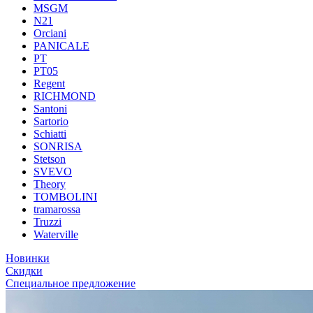
MSGM
N21
Orciani
PANICALE
PT
PT05
Regent
RICHMOND
Santoni
Sartorio
Schiatti
SONRISA
Stetson
SVEVO
Theory
TOMBOLINI
tramarossa
Truzzi
Waterville
Новинки
Скидки
Специальное предложение