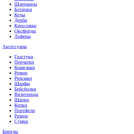
Шлепанцы
Ботинки
Кеды
Дерби
Кроссовки
Оксфорды
Лоферы
Аксессуары
Галстуки
Перчатки
Кошельки
Ремни
Рюкзаки
Шарфы
Бейсболки
Визитницы
Шапки
Кепки
Портфели
Разное
Сумки
Бренды