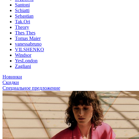
Santoni
Schiatti
Sebastian
Tak.Ori
Theory
Thes Thes
Tomas Maier
vanessabruno
VILSHENKO
Windsor
YesLondon
Zagliani
Новинки
Скидки
Специальное предложение