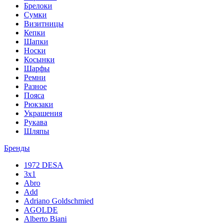
Брелоки
Сумки
Визитницы
Кепки
Шапки
Носки
Косынки
Шарфы
Ремни
Разное
Пояса
Рюкзаки
Украшения
Рукава
Шляпы
Бренды
1972 DESA
3x1
Abro
Add
Adriano Goldschmied
AGOLDE
Alberto Biani