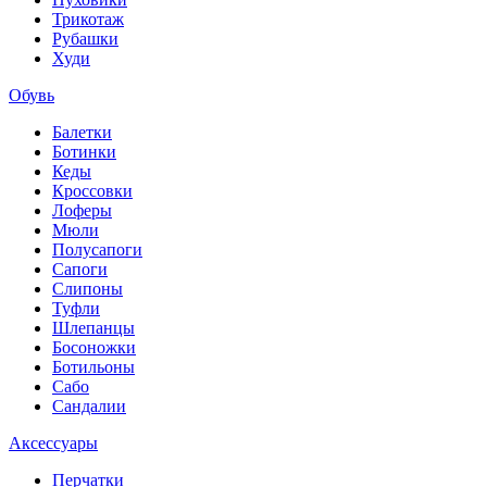
Трикотаж
Рубашки
Худи
Обувь
Балетки
Ботинки
Кеды
Кроссовки
Лоферы
Мюли
Полусапоги
Сапоги
Слипоны
Туфли
Шлепанцы
Босоножки
Ботильоны
Сабо
Сандалии
Аксессуары
Перчатки