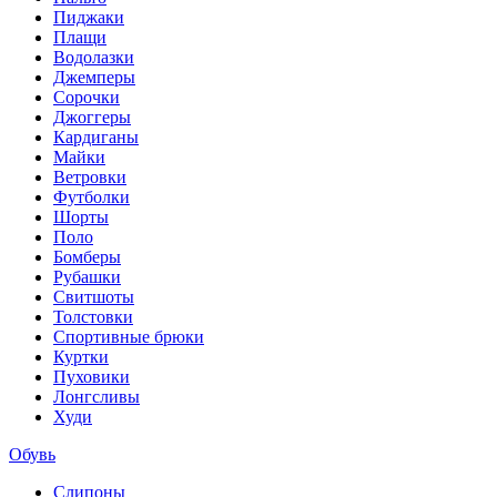
Пиджаки
Плащи
Водолазки
Джемперы
Сорочки
Джоггеры
Кардиганы
Майки
Ветровки
Футболки
Шорты
Поло
Бомберы
Рубашки
Свитшоты
Толстовки
Спортивные брюки
Куртки
Пуховики
Лонгсливы
Худи
Обувь
Слипоны