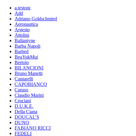
a.testoni
Add
Adriano Goldschmied
Aeronautica
Argesto
Attolini
Ballantyne
Barba Napoli
Barbed
BeaYukMui
Bertolo
BILANCIONI
Bruno Manetti
Cantarelli
CAPOBIANCO
Caruso
Claudio Marini
Cruciani
D.U.K.E.
Della Ciana
DOUCAL'S
DUNO
FABIANO RICCI
FEDELI