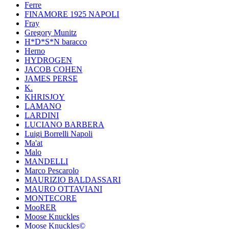
Ferre
FINAMORE 1925 NAPOLI
Fray
Gregory Munitz
H*D*S*N baracco
Herno
HYDROGEN
JACOB COHEN
JAMES PERSE
K.
KHRISJOY
LAMANO
LARDINI
LUCIANO BARBERA
Luigi Borrelli Napoli
Ma'at
Malo
MANDELLI
Marco Pescarolo
MAURIZIO BALDASSARI
MAURO OTTAVIANI
MONTECORE
MooRER
Moose Knuckles
Moose Knuckles©️