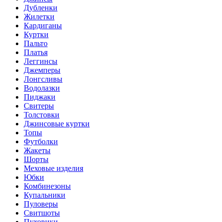
Дубленки
Жилетки
Кардиганы
Куртки
Пальто
Платья
Леггинсы
Джемперы
Лонгсливы
Водолазки
Пиджаки
Свитеры
Толстовки
Джинсовые куртки
Топы
Футболки
Жакеты
Шорты
Меховые изделия
Юбки
Комбинезоны
Купальники
Пуловеры
Свитшоты
Пуховики