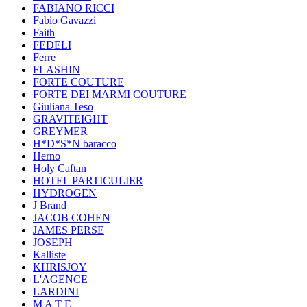
FABIANO RICCI
Fabio Gavazzi
Faith
FEDELI
Ferre
FLASHIN
FORTE COUTURE
FORTE DEI MARMI COUTURE
Giuliana Teso
GRAVITEIGHT
GREYMER
H*D*S*N baracco
Herno
Holy Caftan
HOTEL PARTICULIER
HYDROGEN
J Brand
JACOB COHEN
JAMES PERSE
JOSEPH
Kalliste
KHRISJOY
L'AGENCE
LARDINI
M A T E