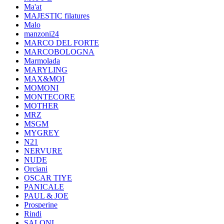
Ma'at
MAJESTIC filatures
Malo
manzoni24
MARCO DEL FORTE
MARCOBOLOGNA
Marmolada
MARYLING
MAX&MOI
MOMONI
MONTECORE
MOTHER
MRZ
MSGM
MYGREY
N21
NERVURE
NUDE
Orciani
OSCAR TIYE
PANICALE
PAUL & JOE
Prosperine
Rindi
SALONI