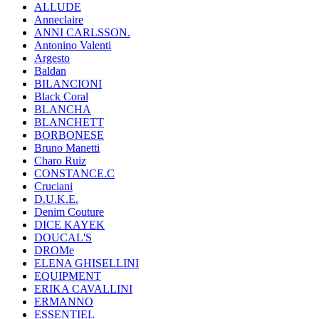
ALLUDE
Anneclaire
ANNI CARLSSON.
Antonino Valenti
Argesto
Baldan
BILANCIONI
Black Coral
BLANCHA
BLANCHETT
BORBONESE
Bruno Manetti
Charo Ruiz
CONSTANCE.C
Cruciani
D.U.K.E.
Denim Couture
DICE KAYEK
DOUCAL'S
DROMe
ELENA GHISELLINI
EQUIPMENT
ERIKA CAVALLINI
ERMANNO
ESSENTIEL