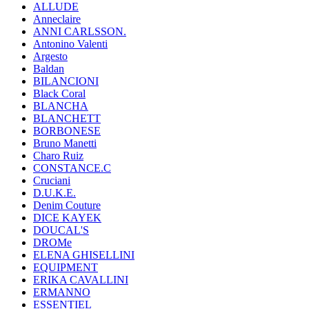
ALLUDE
Anneclaire
ANNI CARLSSON.
Antonino Valenti
Argesto
Baldan
BILANCIONI
Black Coral
BLANCHA
BLANCHETT
BORBONESE
Bruno Manetti
Charo Ruiz
CONSTANCE.C
Cruciani
D.U.K.E.
Denim Couture
DICE KAYEK
DOUCAL'S
DROMe
ELENA GHISELLINI
EQUIPMENT
ERIKA CAVALLINI
ERMANNO
ESSENTIEL