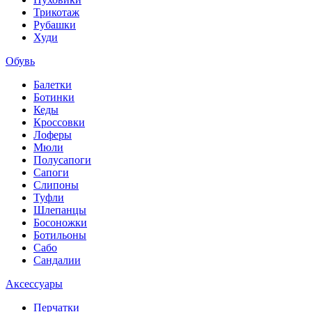
Трикотаж
Рубашки
Худи
Обувь
Балетки
Ботинки
Кеды
Кроссовки
Лоферы
Мюли
Полусапоги
Сапоги
Слипоны
Туфли
Шлепанцы
Босоножки
Ботильоны
Сабо
Сандалии
Аксессуары
Перчатки