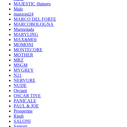
MAJESTIC filatures
Malo
manzoni24
MARCO DEL FORTE
MARCOBOLOGNA
Marmolada
MARYLING
MAX&MOI
MOMONI
MONTECORE
MOTHER
MRZ
MSGM
MYGREY
N21
NERVURE
NUDE
Orciani
OSCAR TIYE
PANICALE
PAUL & JOE
Prosperine
Rindi
SALONI
Santoni