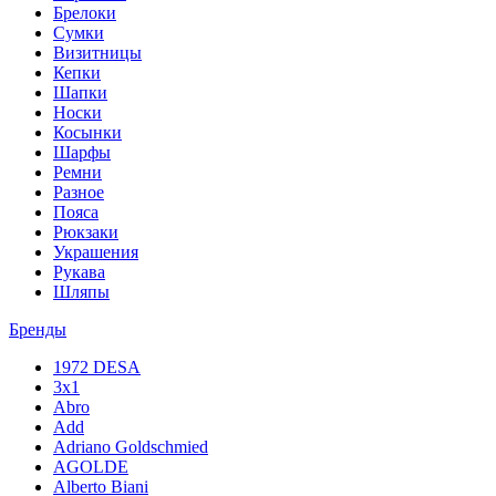
Брелоки
Сумки
Визитницы
Кепки
Шапки
Носки
Косынки
Шарфы
Ремни
Разное
Пояса
Рюкзаки
Украшения
Рукава
Шляпы
Бренды
1972 DESA
3x1
Abro
Add
Adriano Goldschmied
AGOLDE
Alberto Biani