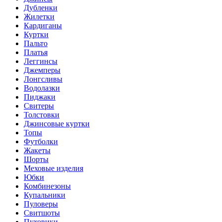
Дубленки
Жилетки
Кардиганы
Куртки
Пальто
Платья
Леггинсы
Джемперы
Лонгсливы
Водолазки
Пиджаки
Свитеры
Толстовки
Джинсовые куртки
Топы
Футболки
Жакеты
Шорты
Меховые изделия
Юбки
Комбинезоны
Купальники
Пуловеры
Свитшоты
Пуховики