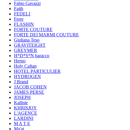
Fabio Gavazzi
Faith
FEDELI
Ferre
FLASHIN
FORTE COUTURE
FORTE DEI MARMI COUTURE
Giuliana Teso
GRAVITEIGHT
GREYMER
H*D*S*N baracco
Herno
Holy Caftan
HOTEL PARTICULIER
HYDROGEN
J Brand
JACOB COHEN
JAMES PERSE
JOSEPH
Kalliste
KHRISJOY
L'AGENCE
LARDINI
M A T E
Ma'at