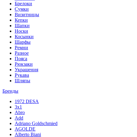
Брелоки
Сумки
Визитницы
Кепки
Шапки
Носки
Косынки
Шарфы
Ремни
Разное
Пояса
Рюкзаки
Украшения
Рукава
Шляпы
Бренды
1972 DESA
3x1
Abro
Add
Adriano Goldschmied
AGOLDE
Alberto Biani