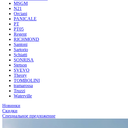
MSGM
N21
Orciani
PANICALE
PT
PT05
Regent
RICHMOND
Santoni
Sartorio
Schiatti
SONRISA
Stetson
SVEVO
Theory
TOMBOLINI
tramarossa
Truzzi
Waterville
Новинки
Скидки
Специальное предложение