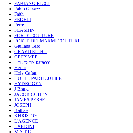
FABIANO RICCI
Fabio Gavazzi
Faith
FEDELI
Ferre
FLASHIN
FORTE COUTURE
FORTE DEI MARMI COUTURE
Giuliana Teso
GRAVITEIGHT
GREYMER
H*D*S*N baracco
Herno
Holy Caftan
HOTEL PARTICULIER
HYDROGEN
J Brand
JACOB COHEN
JAMES PERSE
JOSEPH
Kalliste
KHRISJOY
L'AGENCE
LARDINI
M A T E