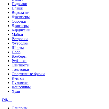
Пиджаки
Плащи
Водолазки
Джемперы
Сорочки
Джоггеры
Кардиганы
Майки
Ветровки
Футболки
Шорты
Поло
Бомберы
Рубашки
Свитшоты
Толстовки
Спортивные брюки
Куртки
Пуховики
Лонгсливы
Худи
Обувь
Слипоны