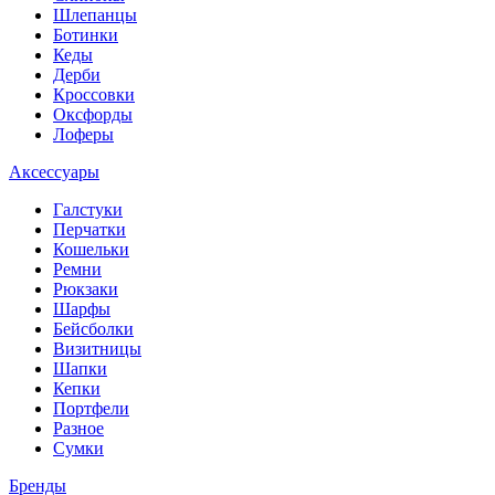
Шлепанцы
Ботинки
Кеды
Дерби
Кроссовки
Оксфорды
Лоферы
Аксессуары
Галстуки
Перчатки
Кошельки
Ремни
Рюкзаки
Шарфы
Бейсболки
Визитницы
Шапки
Кепки
Портфели
Разное
Сумки
Бренды