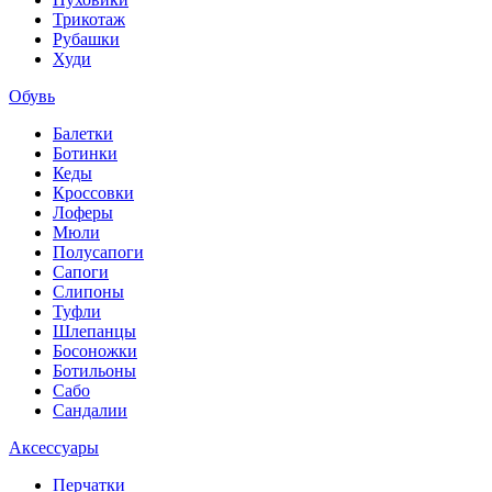
Трикотаж
Рубашки
Худи
Обувь
Балетки
Ботинки
Кеды
Кроссовки
Лоферы
Мюли
Полусапоги
Сапоги
Слипоны
Туфли
Шлепанцы
Босоножки
Ботильоны
Сабо
Сандалии
Аксессуары
Перчатки