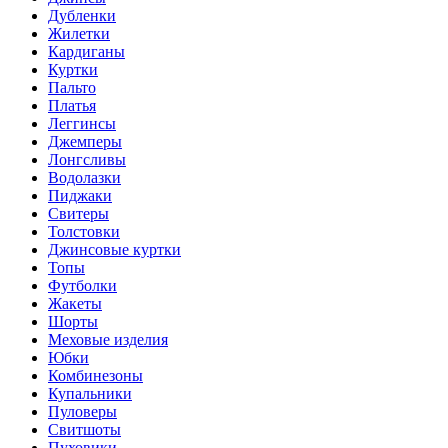
Дубленки
Жилетки
Кардиганы
Куртки
Пальто
Платья
Леггинсы
Джемперы
Лонгсливы
Водолазки
Пиджаки
Свитеры
Толстовки
Джинсовые куртки
Топы
Футболки
Жакеты
Шорты
Меховые изделия
Юбки
Комбинезоны
Купальники
Пуловеры
Свитшоты
Пуховики