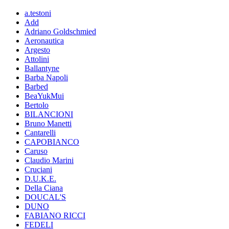
a.testoni
Add
Adriano Goldschmied
Aeronautica
Argesto
Attolini
Ballantyne
Barba Napoli
Barbed
BeaYukMui
Bertolo
BILANCIONI
Bruno Manetti
Cantarelli
CAPOBIANCO
Caruso
Claudio Marini
Cruciani
D.U.K.E.
Della Ciana
DOUCAL'S
DUNO
FABIANO RICCI
FEDELI