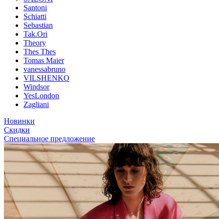
Santoni
Schiatti
Sebastian
Tak.Ori
Theory
Thes Thes
Tomas Maier
vanessabruno
VILSHENKO
Windsor
YesLondon
Zagliani
Новинки
Скидки
Специальное предложение