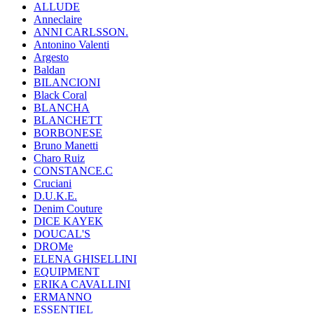
ALLUDE
Anneclaire
ANNI CARLSSON.
Antonino Valenti
Argesto
Baldan
BILANCIONI
Black Coral
BLANCHA
BLANCHETT
BORBONESE
Bruno Manetti
Charo Ruiz
CONSTANCE.C
Cruciani
D.U.K.E.
Denim Couture
DICE KAYEK
DOUCAL'S
DROMe
ELENA GHISELLINI
EQUIPMENT
ERIKA CAVALLINI
ERMANNO
ESSENTIEL