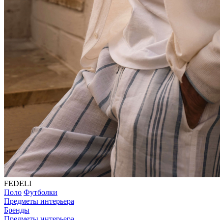
FEDELI
Поло
Футболки
Предметы интерьера
Бренды
Предметы интерьера