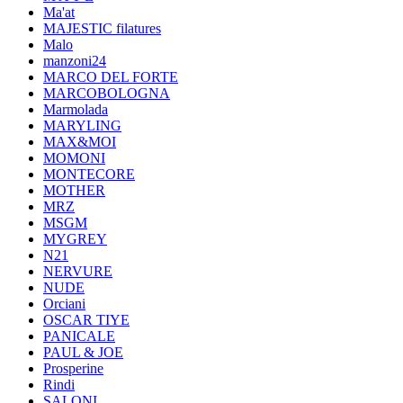
Ma'at
MAJESTIC filatures
Malo
manzoni24
MARCO DEL FORTE
MARCOBOLOGNA
Marmolada
MARYLING
MAX&MOI
MOMONI
MONTECORE
MOTHER
MRZ
MSGM
MYGREY
N21
NERVURE
NUDE
Orciani
OSCAR TIYE
PANICALE
PAUL & JOE
Prosperine
Rindi
SALONI