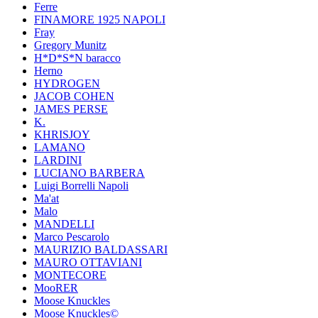
Ferre
FINAMORE 1925 NAPOLI
Fray
Gregory Munitz
H*D*S*N baracco
Herno
HYDROGEN
JACOB COHEN
JAMES PERSE
K.
KHRISJOY
LAMANO
LARDINI
LUCIANO BARBERA
Luigi Borrelli Napoli
Ma'at
Malo
MANDELLI
Marco Pescarolo
MAURIZIO BALDASSARI
MAURO OTTAVIANI
MONTECORE
MooRER
Moose Knuckles
Moose Knuckles©️