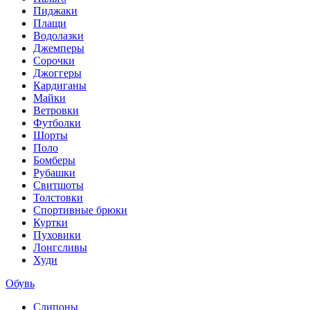
Пиджаки
Плащи
Водолазки
Джемперы
Сорочки
Джоггеры
Кардиганы
Майки
Ветровки
Футболки
Шорты
Поло
Бомберы
Рубашки
Свитшоты
Толстовки
Спортивные брюки
Куртки
Пуховики
Лонгсливы
Худи
Обувь
Слипоны