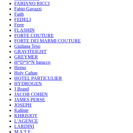
FABIANO RICCI
Fabio Gavazzi
Faith
FEDELI
Ferre
FLASHIN
FORTE COUTURE
FORTE DEI MARMI COUTURE
Giuliana Teso
GRAVITEIGHT
GREYMER
H*D*S*N baracco
Herno
Holy Caftan
HOTEL PARTICULIER
HYDROGEN
J Brand
JACOB COHEN
JAMES PERSE
JOSEPH
Kalliste
KHRISJOY
L'AGENCE
LARDINI
M A T E