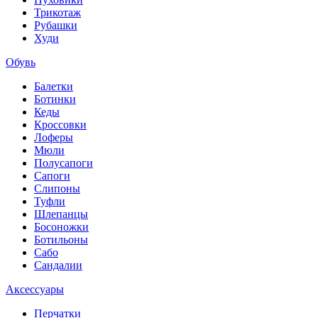
Трикотаж
Рубашки
Худи
Обувь
Балетки
Ботинки
Кеды
Кроссовки
Лоферы
Мюли
Полусапоги
Сапоги
Слипоны
Туфли
Шлепанцы
Босоножки
Ботильоны
Сабо
Сандалии
Аксессуары
Перчатки