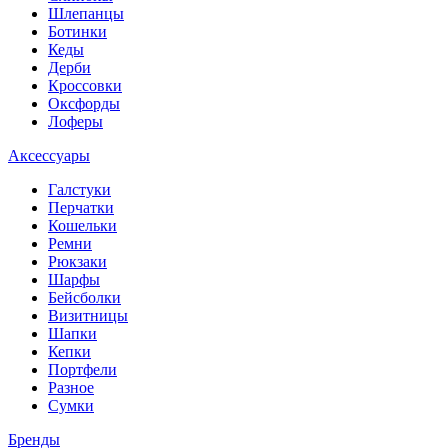
Шлепанцы
Ботинки
Кеды
Дерби
Кроссовки
Оксфорды
Лоферы
Аксессуары
Галстуки
Перчатки
Кошельки
Ремни
Рюкзаки
Шарфы
Бейсболки
Визитницы
Шапки
Кепки
Портфели
Разное
Сумки
Бренды