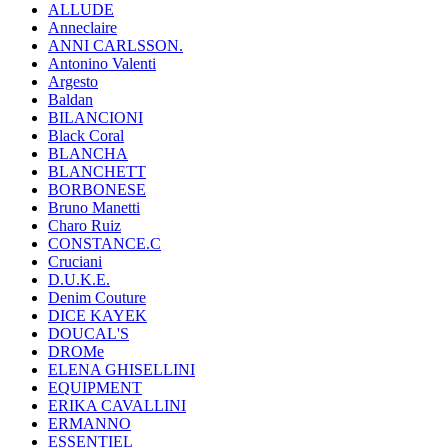
ALLUDE
Anneclaire
ANNI CARLSSON.
Antonino Valenti
Argesto
Baldan
BILANCIONI
Black Coral
BLANCHA
BLANCHETT
BORBONESE
Bruno Manetti
Charo Ruiz
CONSTANCE.C
Cruciani
D.U.K.E.
Denim Couture
DICE KAYEK
DOUCAL'S
DROMe
ELENA GHISELLINI
EQUIPMENT
ERIKA CAVALLINI
ERMANNO
ESSENTIEL