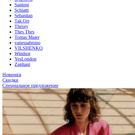
Santoni
Schiatti
Sebastian
Tak.Ori
Theory
Thes Thes
Tomas Maier
vanessabruno
VILSHENKO
Windsor
YesLondon
Zagliani
Новинки
Скидки
Специальное предложение