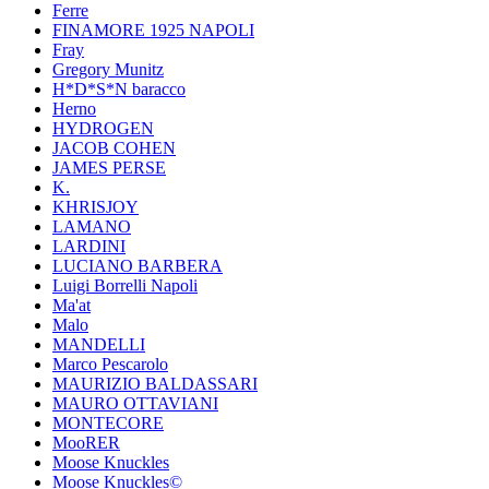
Ferre
FINAMORE 1925 NAPOLI
Fray
Gregory Munitz
H*D*S*N baracco
Herno
HYDROGEN
JACOB COHEN
JAMES PERSE
K.
KHRISJOY
LAMANO
LARDINI
LUCIANO BARBERA
Luigi Borrelli Napoli
Ma'at
Malo
MANDELLI
Marco Pescarolo
MAURIZIO BALDASSARI
MAURO OTTAVIANI
MONTECORE
MooRER
Moose Knuckles
Moose Knuckles©️