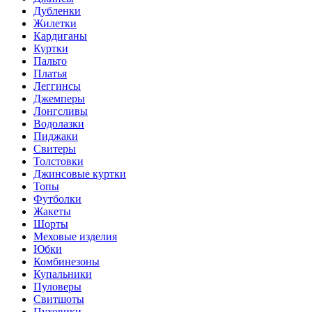
Дубленки
Жилетки
Кардиганы
Куртки
Пальто
Платья
Леггинсы
Джемперы
Лонгсливы
Водолазки
Пиджаки
Свитеры
Толстовки
Джинсовые куртки
Топы
Футболки
Жакеты
Шорты
Меховые изделия
Юбки
Комбинезоны
Купальники
Пуловеры
Свитшоты
Пуховики