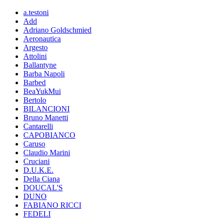
a.testoni
Add
Adriano Goldschmied
Aeronautica
Argesto
Attolini
Ballantyne
Barba Napoli
Barbed
BeaYukMui
Bertolo
BILANCIONI
Bruno Manetti
Cantarelli
CAPOBIANCO
Caruso
Claudio Marini
Cruciani
D.U.K.E.
Della Ciana
DOUCAL'S
DUNO
FABIANO RICCI
FEDELI