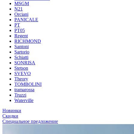
MSGM
N21
Orciani
PANICALE
PT
PT05
Regent
RICHMOND
Santoni
Sartorio
Schiatti
SONRISA
Stetson
SVEVO
Theory
TOMBOLINI
tramarossa
Truzzi
Waterville
Новинки
Скидки
Специальное предложение