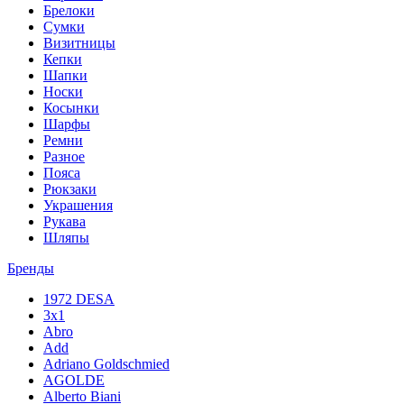
Брелоки
Сумки
Визитницы
Кепки
Шапки
Носки
Косынки
Шарфы
Ремни
Разное
Пояса
Рюкзаки
Украшения
Рукава
Шляпы
Бренды
1972 DESA
3x1
Abro
Add
Adriano Goldschmied
AGOLDE
Alberto Biani