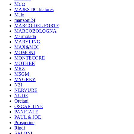
Ma'at
MAJESTIC filatures
Malo
manzoni24
MARCO DEL FORTE
MARCOBOLOGNA
Marmolada
MARYLING
MAX&MOI
MOMONI
MONTECORE
MOTHER
MRZ
MSGM
MYGREY
N21
NERVURE
NUDE
Orciani
OSCAR TIYE
PANICALE
PAUL & JOE
Prosperine
Rindi
SALONI