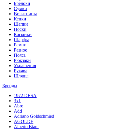
Брелоки
Сумки
Визитницы
Кепки
Шапки
Носки
Косынки
Шарфы
Ремни
Разное
Пояса
Рюкзаки
Украшения
Рукава
Шляпы
Бренды
1972 DESA
3x1
Abro
Add
Adriano Goldschmied
AGOLDE
Alberto Biani