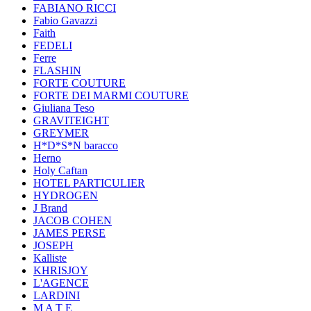
FABIANO RICCI
Fabio Gavazzi
Faith
FEDELI
Ferre
FLASHIN
FORTE COUTURE
FORTE DEI MARMI COUTURE
Giuliana Teso
GRAVITEIGHT
GREYMER
H*D*S*N baracco
Herno
Holy Caftan
HOTEL PARTICULIER
HYDROGEN
J Brand
JACOB COHEN
JAMES PERSE
JOSEPH
Kalliste
KHRISJOY
L'AGENCE
LARDINI
M A T E