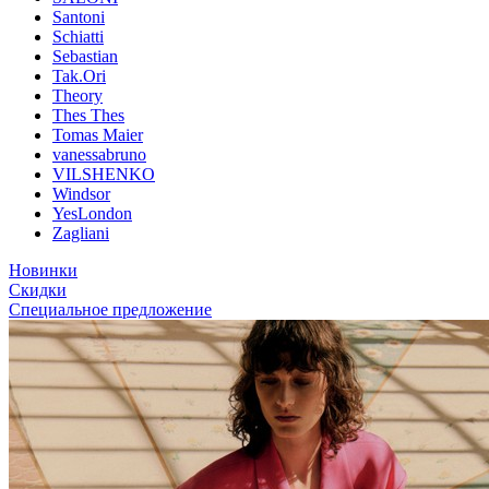
Santoni
Schiatti
Sebastian
Tak.Ori
Theory
Thes Thes
Tomas Maier
vanessabruno
VILSHENKO
Windsor
YesLondon
Zagliani
Новинки
Скидки
Специальное предложение