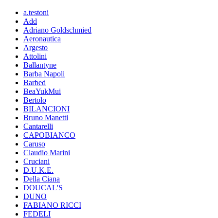
a.testoni
Add
Adriano Goldschmied
Aeronautica
Argesto
Attolini
Ballantyne
Barba Napoli
Barbed
BeaYukMui
Bertolo
BILANCIONI
Bruno Manetti
Cantarelli
CAPOBIANCO
Caruso
Claudio Marini
Cruciani
D.U.K.E.
Della Ciana
DOUCAL'S
DUNO
FABIANO RICCI
FEDELI