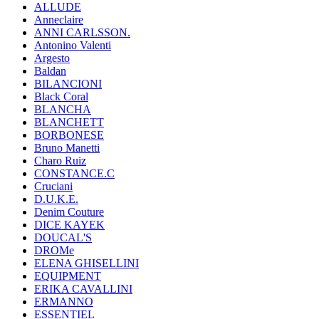
ALLUDE
Anneclaire
ANNI CARLSSON.
Antonino Valenti
Argesto
Baldan
BILANCIONI
Black Coral
BLANCHA
BLANCHETT
BORBONESE
Bruno Manetti
Charo Ruiz
CONSTANCE.C
Cruciani
D.U.K.E.
Denim Couture
DICE KAYEK
DOUCAL'S
DROMe
ELENA GHISELLINI
EQUIPMENT
ERIKA CAVALLINI
ERMANNO
ESSENTIEL