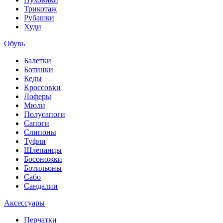
Трикотаж
Рубашки
Худи
Обувь
Балетки
Ботинки
Кеды
Кроссовки
Лоферы
Мюли
Полусапоги
Сапоги
Слипоны
Туфли
Шлепанцы
Босоножки
Ботильоны
Сабо
Сандалии
Аксессуары
Перчатки