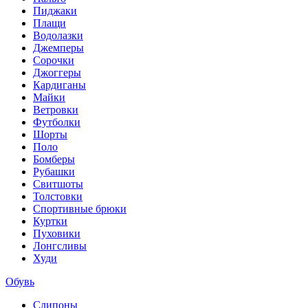
Пиджаки
Плащи
Водолазки
Джемперы
Сорочки
Джоггеры
Кардиганы
Майки
Ветровки
Футболки
Шорты
Поло
Бомберы
Рубашки
Свитшоты
Толстовки
Спортивные брюки
Куртки
Пуховики
Лонгсливы
Худи
Обувь
Слипоны