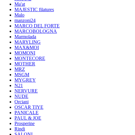
Ma'at
MAJESTIC filatures
Malo
manzoni24
MARCO DEL FORTE
MARCOBOLOGNA
Marmolada
MARYLING
MAX&MOI
MOMONI
MONTECORE
MOTHER
MRZ
MSGM
MYGREY
N21
NERVURE
NUDE
Orciani
OSCAR TIYE
PANICALE
PAUL & JOE
Prosperine
Rindi
SALONI