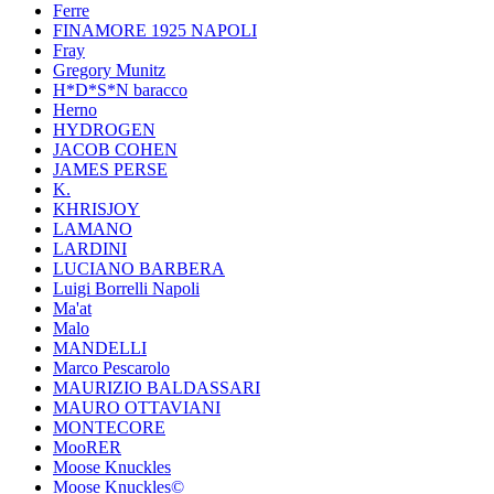
Ferre
FINAMORE 1925 NAPOLI
Fray
Gregory Munitz
H*D*S*N baracco
Herno
HYDROGEN
JACOB COHEN
JAMES PERSE
K.
KHRISJOY
LAMANO
LARDINI
LUCIANO BARBERA
Luigi Borrelli Napoli
Ma'at
Malo
MANDELLI
Marco Pescarolo
MAURIZIO BALDASSARI
MAURO OTTAVIANI
MONTECORE
MooRER
Moose Knuckles
Moose Knuckles©️