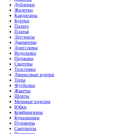
Дубленки
Жилетки
Кардиганы
Куртки
Пальто
Платья
Леггинсы
Джемперы
Лонгсливы
Водолазки
Пиджаки
Свитеры
Толстовки
Джинсовые куртки
Топы
Футболки
Жакеты
Шорты
Меховые изделия
Юбки
Комбинезоны
Купальники
Пуловеры
Свитшоты
Пуховики