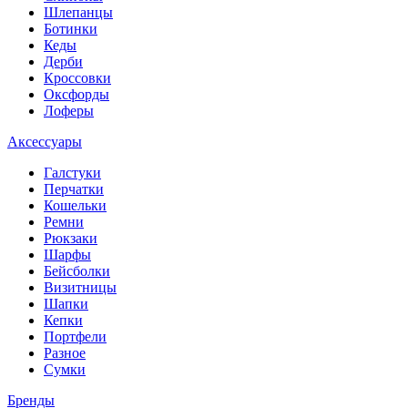
Шлепанцы
Ботинки
Кеды
Дерби
Кроссовки
Оксфорды
Лоферы
Аксессуары
Галстуки
Перчатки
Кошельки
Ремни
Рюкзаки
Шарфы
Бейсболки
Визитницы
Шапки
Кепки
Портфели
Разное
Сумки
Бренды