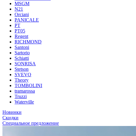
MSGM
N21
Orciani
PANICALE
PT
PT05
Regent
RICHMOND
Santoni
Sartorio
Schiatti
SONRISA
Stetson
SVEVO
Theory
TOMBOLINI
tramarossa
Truzzi
Waterville
Новинки
Скидки
Специальное предложение