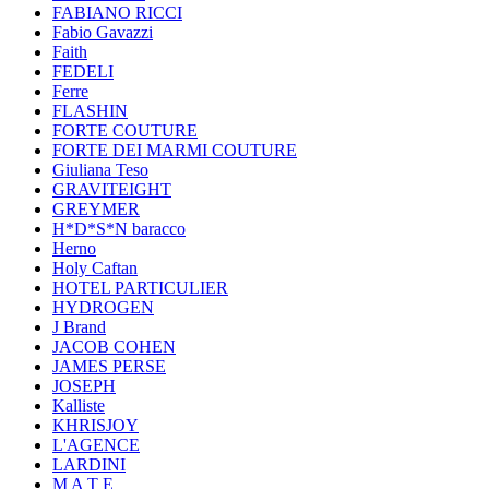
FABIANO RICCI
Fabio Gavazzi
Faith
FEDELI
Ferre
FLASHIN
FORTE COUTURE
FORTE DEI MARMI COUTURE
Giuliana Teso
GRAVITEIGHT
GREYMER
H*D*S*N baracco
Herno
Holy Caftan
HOTEL PARTICULIER
HYDROGEN
J Brand
JACOB COHEN
JAMES PERSE
JOSEPH
Kalliste
KHRISJOY
L'AGENCE
LARDINI
M A T E