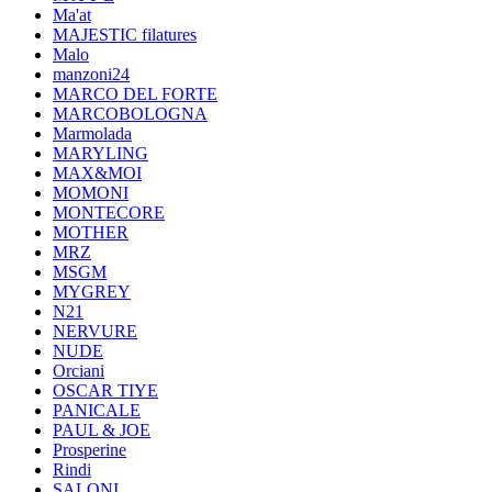
Ma'at
MAJESTIC filatures
Malo
manzoni24
MARCO DEL FORTE
MARCOBOLOGNA
Marmolada
MARYLING
MAX&MOI
MOMONI
MONTECORE
MOTHER
MRZ
MSGM
MYGREY
N21
NERVURE
NUDE
Orciani
OSCAR TIYE
PANICALE
PAUL & JOE
Prosperine
Rindi
SALONI