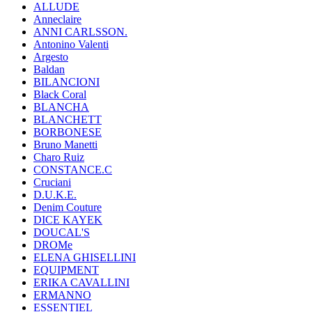
ALLUDE
Anneclaire
ANNI CARLSSON.
Antonino Valenti
Argesto
Baldan
BILANCIONI
Black Coral
BLANCHA
BLANCHETT
BORBONESE
Bruno Manetti
Charo Ruiz
CONSTANCE.C
Cruciani
D.U.K.E.
Denim Couture
DICE KAYEK
DOUCAL'S
DROMe
ELENA GHISELLINI
EQUIPMENT
ERIKA CAVALLINI
ERMANNO
ESSENTIEL