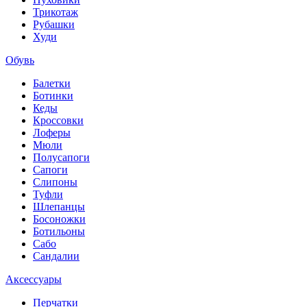
Трикотаж
Рубашки
Худи
Обувь
Балетки
Ботинки
Кеды
Кроссовки
Лоферы
Мюли
Полусапоги
Сапоги
Слипоны
Туфли
Шлепанцы
Босоножки
Ботильоны
Сабо
Сандалии
Аксессуары
Перчатки