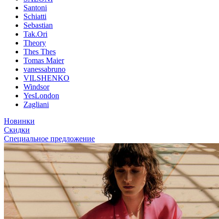
Santoni
Schiatti
Sebastian
Tak.Ori
Theory
Thes Thes
Tomas Maier
vanessabruno
VILSHENKO
Windsor
YesLondon
Zagliani
Новинки
Скидки
Специальное предложение