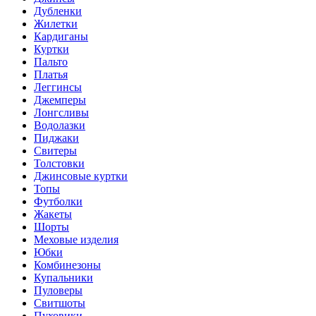
Дубленки
Жилетки
Кардиганы
Куртки
Пальто
Платья
Леггинсы
Джемперы
Лонгсливы
Водолазки
Пиджаки
Свитеры
Толстовки
Джинсовые куртки
Топы
Футболки
Жакеты
Шорты
Меховые изделия
Юбки
Комбинезоны
Купальники
Пуловеры
Свитшоты
Пуховики