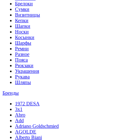
Брелоки
Сумки
Визитницы
Кепки
Шапки
Носки
Косынки
Шарфы
Ремни
Разное
Пояса
Рюкзаки
Украшения
Рукава
Шляпы
Бренды
1972 DESA
3x1
Abro
Add
Adriano Goldschmied
AGOLDE
Alberto Biani