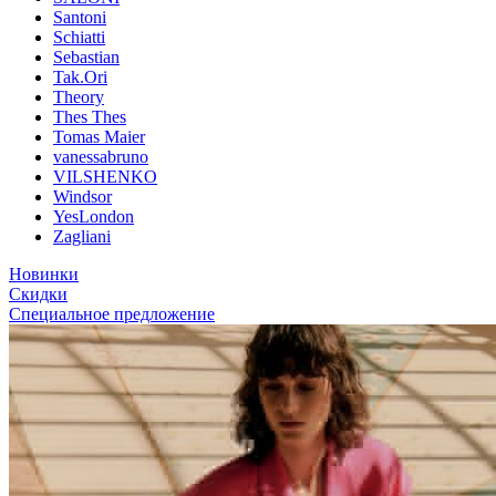
Santoni
Schiatti
Sebastian
Tak.Ori
Theory
Thes Thes
Tomas Maier
vanessabruno
VILSHENKO
Windsor
YesLondon
Zagliani
Новинки
Скидки
Специальное предложение