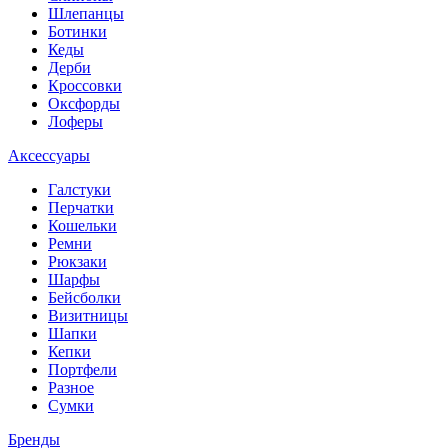
Шлепанцы
Ботинки
Кеды
Дерби
Кроссовки
Оксфорды
Лоферы
Аксессуары
Галстуки
Перчатки
Кошельки
Ремни
Рюкзаки
Шарфы
Бейсболки
Визитницы
Шапки
Кепки
Портфели
Разное
Сумки
Бренды