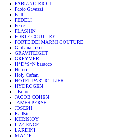
FABIANO RICCI
Fabio Gavazzi
Faith
FEDELI
Ferre
FLASHIN
FORTE COUTURE
FORTE DEI MARMI COUTURE
Giuliana Teso
GRAVITEIGHT
GREYMER
H*D*S*N baracco
Herno
Holy Caftan
HOTEL PARTICULIER
HYDROGEN
J Brand
JACOB COHEN
JAMES PERSE
JOSEPH
Kalliste
KHRISJOY
L'AGENCE
LARDINI
M A T E