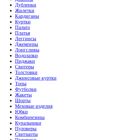
Дубленки
Жилетки
Кардиганы
Куртки
Пальто
Платья
Леггинсы
Джемперы
Лонгсливы
Водолазки
Пиджаки
Свитеры
Толстовки
Джинсовые куртки
Топы
Футболки
Жакеты
Шорты
Меховые изделия
Юбки
Комбинезоны
Купальники
Пуловеры
Свитшоты
Пуховики