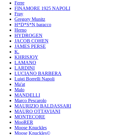
Ferre
FINAMORE 1925 NAPOLI
Fray
Gregory Munitz
H*D*S*N baracco
Herno
HYDROGEN
JACOB COHEN
JAMES PERSE
K.
KHRISJOY
LAMANO
LARDINI
LUCIANO BARBERA
Luigi Borrelli Napoli
Ma'at
Malo
MANDELLI
Marco Pescarolo
MAURIZIO BALDASSARI
MAURO OTTAVIANI
MONTECORE
MooRER
Moose Knuckles
Moose Knuckles©️