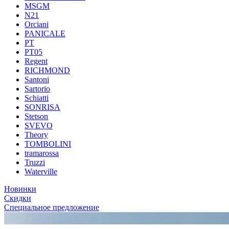
MSGM
N21
Orciani
PANICALE
PT
PT05
Regent
RICHMOND
Santoni
Sartorio
Schiatti
SONRISA
Stetson
SVEVO
Theory
TOMBOLINI
tramarossa
Truzzi
Waterville
Новинки
Скидки
Специальное предложение