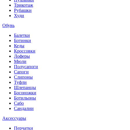
Трикотаж
Рубашки
Худи
Обувь
Балетки
Ботинки
Кеды
Кроссовки
Лоферы
Мюли
Полусапоги
Сапоги
Слипоны
Туфли
Шлепанцы
Босоножки
Ботильоны
Сабо
Сандалии
Аксессуары
Перчатки