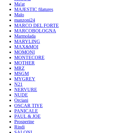
Ma'at
MAJESTIC filatures
Malo
manzoni24
MARCO DEL FORTE
MARCOBOLOGNA
Marmolada
MARYLING
MAX&MOI
MOMONI
MONTECORE
MOTHER
MRZ
MSGM
MYGREY
N21
NERVURE
NUDE
Orciani
OSCAR TIYE
PANICALE
PAUL & JOE
Prosperine
Rindi
SALONI