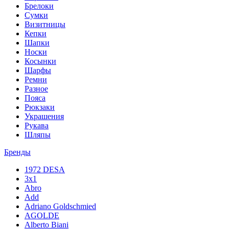
Брелоки
Сумки
Визитницы
Кепки
Шапки
Носки
Косынки
Шарфы
Ремни
Разное
Пояса
Рюкзаки
Украшения
Рукава
Шляпы
Бренды
1972 DESA
3x1
Abro
Add
Adriano Goldschmied
AGOLDE
Alberto Biani