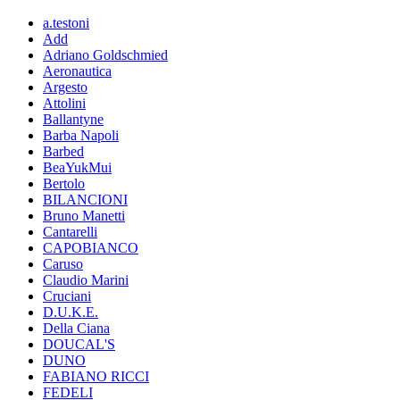
a.testoni
Add
Adriano Goldschmied
Aeronautica
Argesto
Attolini
Ballantyne
Barba Napoli
Barbed
BeaYukMui
Bertolo
BILANCIONI
Bruno Manetti
Cantarelli
CAPOBIANCO
Caruso
Claudio Marini
Cruciani
D.U.K.E.
Della Ciana
DOUCAL'S
DUNO
FABIANO RICCI
FEDELI