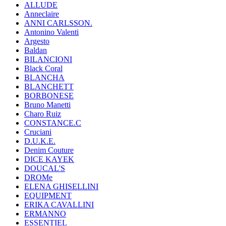
ALLUDE
Anneclaire
ANNI CARLSSON.
Antonino Valenti
Argesto
Baldan
BILANCIONI
Black Coral
BLANCHA
BLANCHETT
BORBONESE
Bruno Manetti
Charo Ruiz
CONSTANCE.C
Cruciani
D.U.K.E.
Denim Couture
DICE KAYEK
DOUCAL'S
DROMe
ELENA GHISELLINI
EQUIPMENT
ERIKA CAVALLINI
ERMANNO
ESSENTIEL