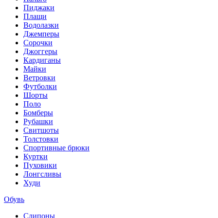
Пиджаки
Плащи
Водолазки
Джемперы
Сорочки
Джоггеры
Кардиганы
Майки
Ветровки
Футболки
Шорты
Поло
Бомберы
Рубашки
Свитшоты
Толстовки
Спортивные брюки
Куртки
Пуховики
Лонгсливы
Худи
Обувь
Слипоны