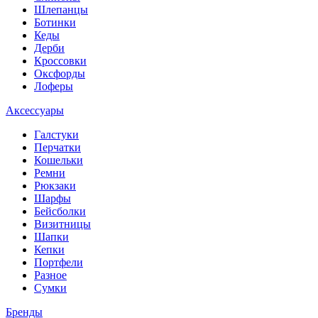
Шлепанцы
Ботинки
Кеды
Дерби
Кроссовки
Оксфорды
Лоферы
Аксессуары
Галстуки
Перчатки
Кошельки
Ремни
Рюкзаки
Шарфы
Бейсболки
Визитницы
Шапки
Кепки
Портфели
Разное
Сумки
Бренды