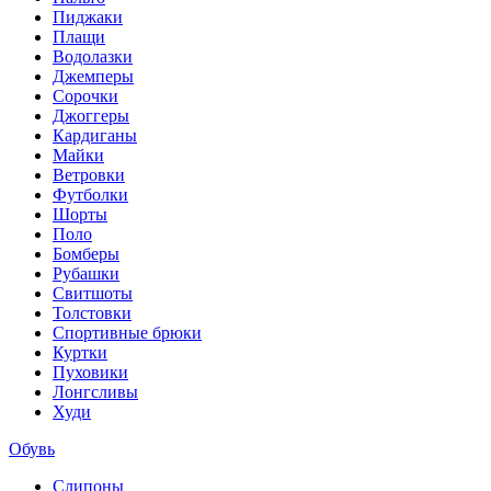
Пиджаки
Плащи
Водолазки
Джемперы
Сорочки
Джоггеры
Кардиганы
Майки
Ветровки
Футболки
Шорты
Поло
Бомберы
Рубашки
Свитшоты
Толстовки
Спортивные брюки
Куртки
Пуховики
Лонгсливы
Худи
Обувь
Слипоны