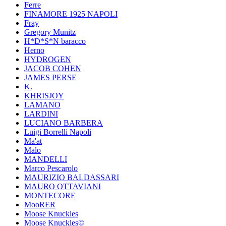
Ferre
FINAMORE 1925 NAPOLI
Fray
Gregory Munitz
H*D*S*N baracco
Herno
HYDROGEN
JACOB COHEN
JAMES PERSE
K.
KHRISJOY
LAMANO
LARDINI
LUCIANO BARBERA
Luigi Borrelli Napoli
Ma'at
Malo
MANDELLI
Marco Pescarolo
MAURIZIO BALDASSARI
MAURO OTTAVIANI
MONTECORE
MooRER
Moose Knuckles
Moose Knuckles©️