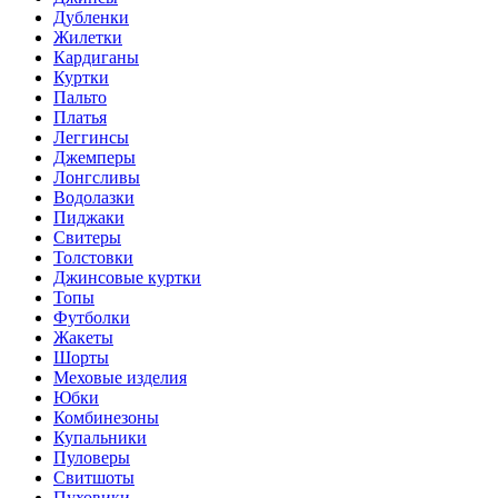
Дубленки
Жилетки
Кардиганы
Куртки
Пальто
Платья
Леггинсы
Джемперы
Лонгсливы
Водолазки
Пиджаки
Свитеры
Толстовки
Джинсовые куртки
Топы
Футболки
Жакеты
Шорты
Меховые изделия
Юбки
Комбинезоны
Купальники
Пуловеры
Свитшоты
Пуховики