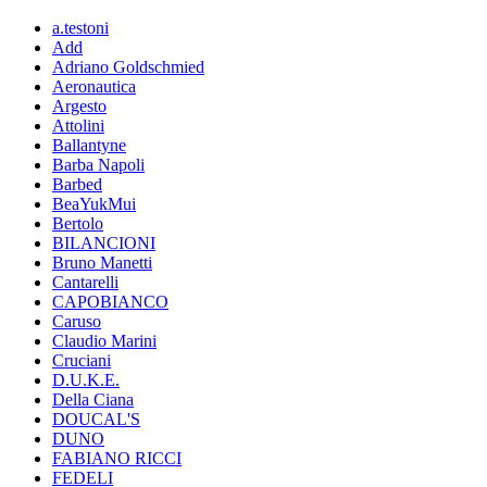
a.testoni
Add
Adriano Goldschmied
Aeronautica
Argesto
Attolini
Ballantyne
Barba Napoli
Barbed
BeaYukMui
Bertolo
BILANCIONI
Bruno Manetti
Cantarelli
CAPOBIANCO
Caruso
Claudio Marini
Cruciani
D.U.K.E.
Della Ciana
DOUCAL'S
DUNO
FABIANO RICCI
FEDELI