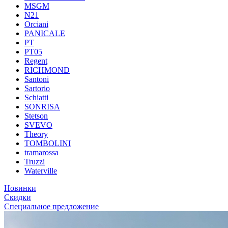
MSGM
N21
Orciani
PANICALE
PT
PT05
Regent
RICHMOND
Santoni
Sartorio
Schiatti
SONRISA
Stetson
SVEVO
Theory
TOMBOLINI
tramarossa
Truzzi
Waterville
Новинки
Скидки
Специальное предложение