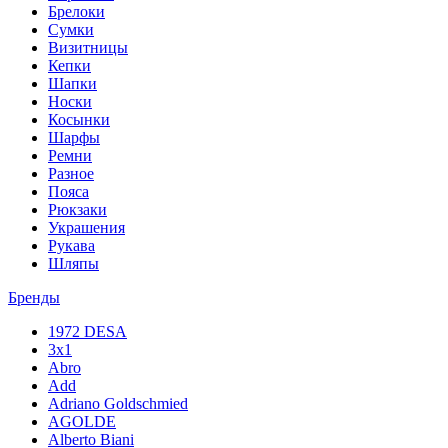
Брелоки
Сумки
Визитницы
Кепки
Шапки
Носки
Косынки
Шарфы
Ремни
Разное
Пояса
Рюкзаки
Украшения
Рукава
Шляпы
Бренды
1972 DESA
3x1
Abro
Add
Adriano Goldschmied
AGOLDE
Alberto Biani