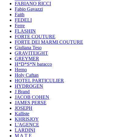
FABIANO RICCI
Fabio Gavazzi
Faith
FEDELI
Ferre
FLASHIN
FORTE COUTURE
FORTE DEI MARMI COUTURE
Giuliana Teso
GRAVITEIGHT
GREYMER
H*D*S*N baracco
Herno
Holy Caftan
HOTEL PARTICULIER
HYDROGEN
J Brand
JACOB COHEN
JAMES PERSE
JOSEPH
Kalliste
KHRISJOY
L'AGENCE
LARDINI
M A T E