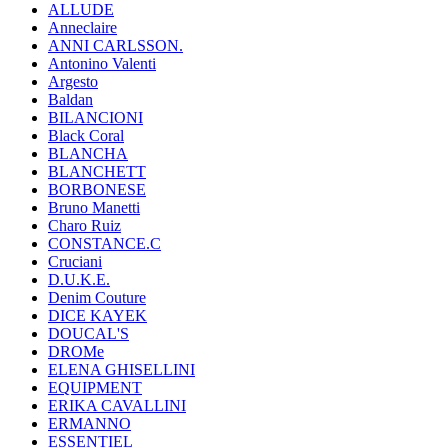
ALLUDE
Anneclaire
ANNI CARLSSON.
Antonino Valenti
Argesto
Baldan
BILANCIONI
Black Coral
BLANCHA
BLANCHETT
BORBONESE
Bruno Manetti
Charo Ruiz
CONSTANCE.C
Cruciani
D.U.K.E.
Denim Couture
DICE KAYEK
DOUCAL'S
DROMe
ELENA GHISELLINI
EQUIPMENT
ERIKA CAVALLINI
ERMANNO
ESSENTIEL