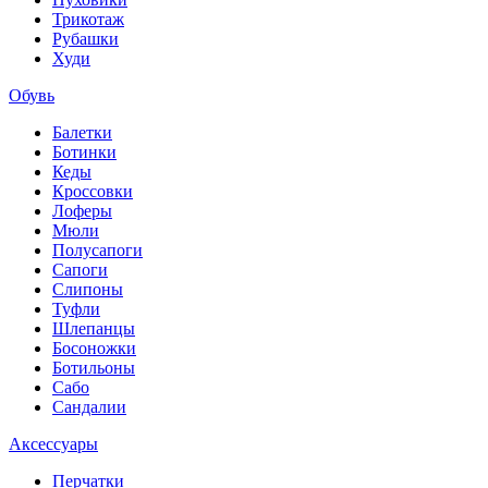
Трикотаж
Рубашки
Худи
Обувь
Балетки
Ботинки
Кеды
Кроссовки
Лоферы
Мюли
Полусапоги
Сапоги
Слипоны
Туфли
Шлепанцы
Босоножки
Ботильоны
Сабо
Сандалии
Аксессуары
Перчатки