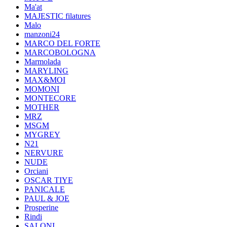
Ma'at
MAJESTIC filatures
Malo
manzoni24
MARCO DEL FORTE
MARCOBOLOGNA
Marmolada
MARYLING
MAX&MOI
MOMONI
MONTECORE
MOTHER
MRZ
MSGM
MYGREY
N21
NERVURE
NUDE
Orciani
OSCAR TIYE
PANICALE
PAUL & JOE
Prosperine
Rindi
SALONI