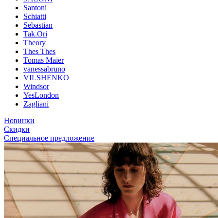
Santoni
Schiatti
Sebastian
Tak.Ori
Theory
Thes Thes
Tomas Maier
vanessabruno
VILSHENKO
Windsor
YesLondon
Zagliani
Новинки
Скидки
Специальное предложение