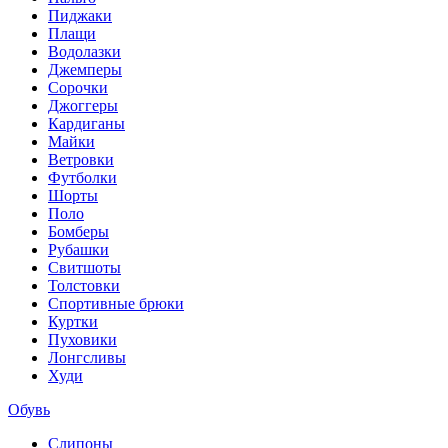
Пиджаки
Плащи
Водолазки
Джемперы
Сорочки
Джоггеры
Кардиганы
Майки
Ветровки
Футболки
Шорты
Поло
Бомберы
Рубашки
Свитшоты
Толстовки
Спортивные брюки
Куртки
Пуховики
Лонгсливы
Худи
Обувь
Слипоны