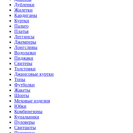
Дубленки
Жилетки
Кардиганы
Куртки
Пальто
Платья
Леггинсы
Джемперы
Лонгсливы
Водолазки
Пиджаки
Свитеры
Толстовки
Джинсовые куртки
Топы
Футболки
Жакеты
Шорты
Меховые изделия
Юбки
Комбинезоны
Купальники
Пуловеры
Свитшоты
Пуховики