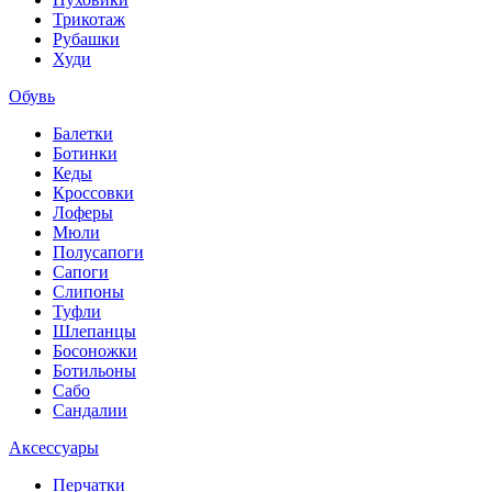
Трикотаж
Рубашки
Худи
Обувь
Балетки
Ботинки
Кеды
Кроссовки
Лоферы
Мюли
Полусапоги
Сапоги
Слипоны
Туфли
Шлепанцы
Босоножки
Ботильоны
Сабо
Сандалии
Аксессуары
Перчатки