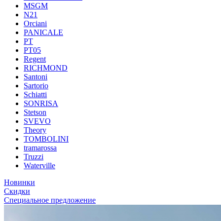
MSGM
N21
Orciani
PANICALE
PT
PT05
Regent
RICHMOND
Santoni
Sartorio
Schiatti
SONRISA
Stetson
SVEVO
Theory
TOMBOLINI
tramarossa
Truzzi
Waterville
Новинки
Скидки
Специальное предложение