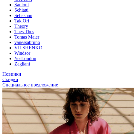
Santoni
Schiatti
Sebastian
Tak.Ori
Theory
Thes Thes
Tomas Maier
vanessabruno
VILSHENKO
Windsor
YesLondon
Zagliani
Новинки
Скидки
Специальное предложение