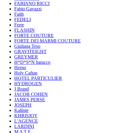
FABIANO RICCI
Fabio Gavazzi
Faith
FEDELI
Ferre
FLASHIN
FORTE COUTURE
FORTE DEI MARMI COUTURE
Giuliana Teso
GRAVITEIGHT
GREYMER
H*D*S*N baracco
Herno
Holy Caftan
HOTEL PARTICULIER
HYDROGEN
J Brand
JACOB COHEN
JAMES PERSE
JOSEPH
Kalliste
KHRISJOY
L'AGENCE
LARDINI
M A T E