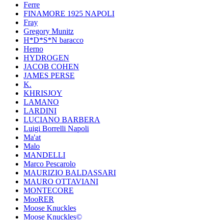
Ferre
FINAMORE 1925 NAPOLI
Fray
Gregory Munitz
H*D*S*N baracco
Herno
HYDROGEN
JACOB COHEN
JAMES PERSE
K.
KHRISJOY
LAMANO
LARDINI
LUCIANO BARBERA
Luigi Borrelli Napoli
Ma'at
Malo
MANDELLI
Marco Pescarolo
MAURIZIO BALDASSARI
MAURO OTTAVIANI
MONTECORE
MooRER
Moose Knuckles
Moose Knuckles©️