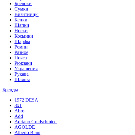
Брелоки
Сумки
Визитницы
Кепки
Шапки
Носки
Косынки
Шарфы
Ремни
Разное
Пояса
Рюкзаки
Украшения
Рукава
Шляпы
Бренды
1972 DESA
3x1
Abro
Add
Adriano Goldschmied
AGOLDE
Alberto Biani