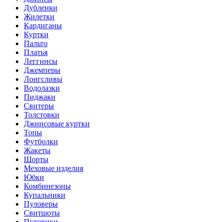
Дубленки
Жилетки
Кардиганы
Куртки
Пальто
Платья
Леггинсы
Джемперы
Лонгсливы
Водолазки
Пиджаки
Свитеры
Толстовки
Джинсовые куртки
Топы
Футболки
Жакеты
Шорты
Меховые изделия
Юбки
Комбинезоны
Купальники
Пуловеры
Свитшоты
Пуховики