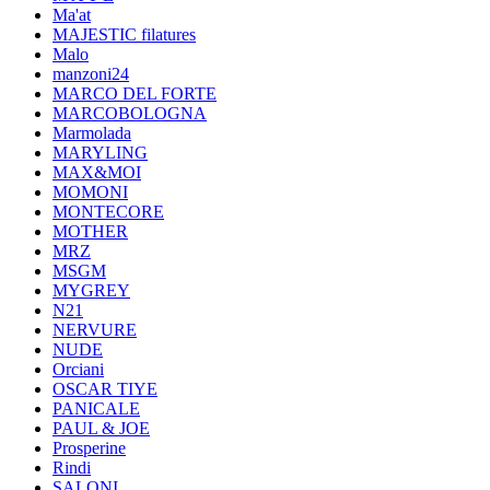
Ma'at
MAJESTIC filatures
Malo
manzoni24
MARCO DEL FORTE
MARCOBOLOGNA
Marmolada
MARYLING
MAX&MOI
MOMONI
MONTECORE
MOTHER
MRZ
MSGM
MYGREY
N21
NERVURE
NUDE
Orciani
OSCAR TIYE
PANICALE
PAUL & JOE
Prosperine
Rindi
SALONI