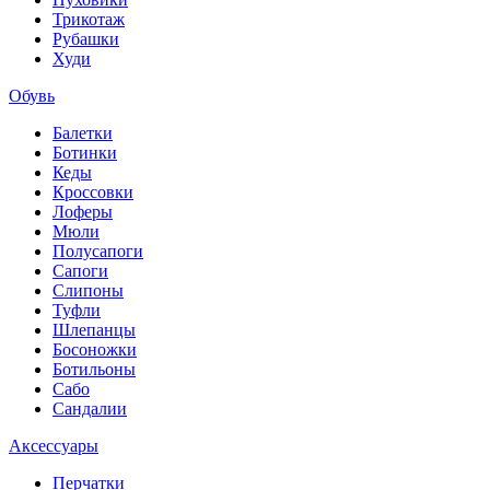
Трикотаж
Рубашки
Худи
Обувь
Балетки
Ботинки
Кеды
Кроссовки
Лоферы
Мюли
Полусапоги
Сапоги
Слипоны
Туфли
Шлепанцы
Босоножки
Ботильоны
Сабо
Сандалии
Аксессуары
Перчатки