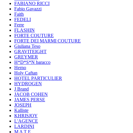
FABIANO RICCI
Fabio Gavazzi
Faith
FEDELI
Ferre
FLASHIN
FORTE COUTURE
FORTE DEI MARMI COUTURE
Giuliana Teso
GRAVITEIGHT
GREYMER
H*D*S*N baracco
Herno
Holy Caftan
HOTEL PARTICULIER
HYDROGEN
J Brand
JACOB COHEN
JAMES PERSE
JOSEPH
Kalliste
KHRISJOY
L'AGENCE
LARDINI
M A T E