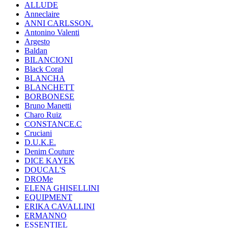
ALLUDE
Anneclaire
ANNI CARLSSON.
Antonino Valenti
Argesto
Baldan
BILANCIONI
Black Coral
BLANCHA
BLANCHETT
BORBONESE
Bruno Manetti
Charo Ruiz
CONSTANCE.C
Cruciani
D.U.K.E.
Denim Couture
DICE KAYEK
DOUCAL'S
DROMe
ELENA GHISELLINI
EQUIPMENT
ERIKA CAVALLINI
ERMANNO
ESSENTIEL