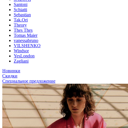
Santoni
Schiatti
Sebastian
Tak.Ori
Theory
Thes Thes
Tomas Maier
vanessabruno
VILSHENKO
Windsor
YesLondon
Zagliani
Новинки
Скидки
Специальное предложение